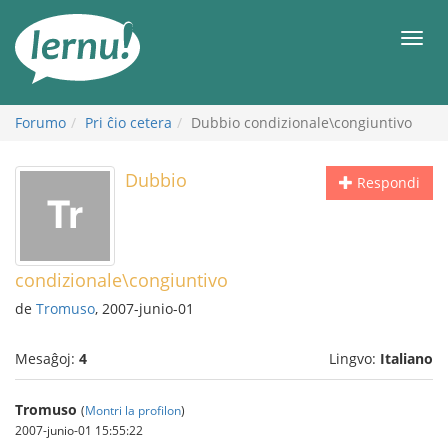
Al
la
Men
enhavo
Forumo
Pri ĉio cetera
Dubbio condizionale\congiuntivo
Dubbio
Respondi
condizionale\congiuntivo
de
Tromuso
, 2007-junio-01
Mesaĝoj:
4
Lingvo:
Italiano
Tromuso
(
Montri la profilon
)
2007-junio-01 15:55:22