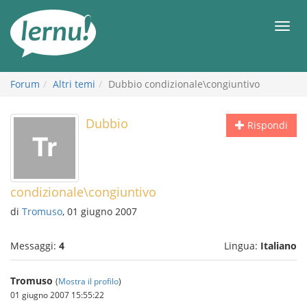
Vai
all’indice
Men
Forum
Altri temi
Dubbio condizionale\congiuntivo
Dubbio
Rispondi
condizionale\congiuntivo
di
Tromuso
, 01 giugno 2007
Messaggi:
4
Lingua:
Italiano
Tromuso
(
Mostra il profilo
)
01 giugno 2007 15:55:22