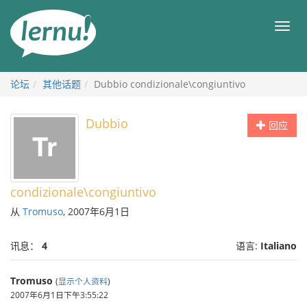
去
目
目
錄
录
頁
论坛
其他话题
Dubbio condizionale\congiuntivo
Dubbio
回应
condizionale\congiuntivo
从
Tromuso
, 2007年6月1日
讯息：
4
语言:
Italiano
Tromuso
(
显示个人资料
)
2007年6月1日下午3:55:22