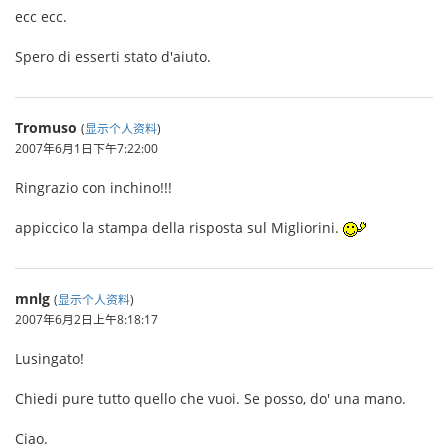
ecc ecc.
Spero di esserti stato d'aiuto.
Tromuso
(
显示个人资料
)
2007年6月1日下午7:22:00
Ringrazio con inchino!!!
appiccico la stampa della risposta sul Migliorini.
mnlg
(
显示个人资料
)
2007年6月2日上午8:18:17
Lusingato!
Chiedi pure tutto quello che vuoi. Se posso, do' una mano.
Ciao.