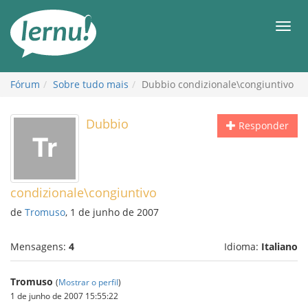
Ir
ao
Men
conteúdo
Fórum
Sobre tudo mais
Dubbio condizionale\congiuntivo
Dubbio
Responder
condizionale\congiuntivo
de
Tromuso
, 1 de junho de 2007
Mensagens:
4
Idioma:
Italiano
Tromuso
(
Mostrar o perfil
)
1 de junho de 2007 15:55:22