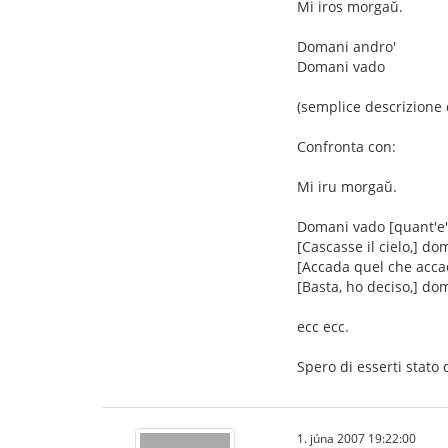
Mi iros morgaŭ.
Domani andro'
Domani vado
(semplice descrizione d
Confronta con:
Mi iru morgaŭ.
Domani vado [quant'e' 
[Cascasse il cielo,] do
[Accada quel che acca
[Basta, ho deciso,] do
ecc ecc.
Spero di esserti stato 
1. júna 2007 19:22:00