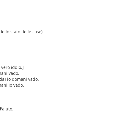
ello stato delle cose)
vero iddio.]
mani vado.
da] io domani vado.
mani io vado.
d'aiuto.