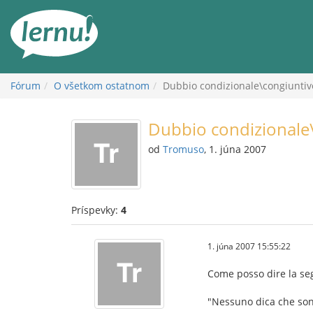
Späť
na
obsah
Fórum
O všetkom ostatnom
Dubbio condizionale\congiuntiv
Dubbio condizionale
od
Tromuso
, 1. júna 2007
Príspevky:
4
1. júna 2007 15:55:22
Come posso dire la se
"Nessuno dica che sono