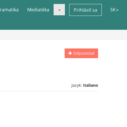
ramatika
Mediatéka
SK
Prihlásiť sa
Odpovedať
Jazyk:
Italiano