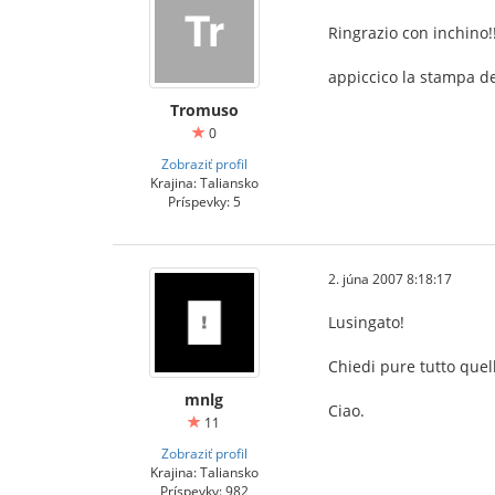
Ringrazio con inchino!!
appiccico la stampa del
Tromuso
0
Zobraziť profil
Krajina: Taliansko
Príspevky: 5
2. júna 2007 8:18:17
Lusingato!
Chiedi pure tutto quel
mnlg
Ciao.
11
Zobraziť profil
Krajina: Taliansko
Príspevky: 982