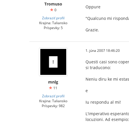
Tromuso
Oppure
0
Zobraziť profil
"Qualcuno mi rispond
Krajina: Taliansko
Príspevky: 5
Grazie.
1. júna 2007 18:46:20
Questi casi sono copert
si traducono:
Neniu diru ke mi estas
mnlg
11
e
Zobraziť profil
Krajina: Taliansko
Iu respondu al mi!
Príspevky: 982
L'imperativo esperanto 
locuzioni. Ad esempio: