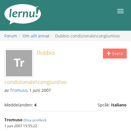
Till
sidans
Meny
innehåll
Forum
Om allt annat
Dubbio condizionale\congiuntivo
Dubbio
Svara
condizionale\congiuntivo
av
Tromuso
, 1 juni 2007
Meddelanden:
4
Språk:
Italiano
Tromuso
(
Visa profilen
)
1 juni 2007 15:55:22