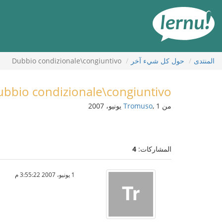
لى
لمحتويات
المنتدى
حول كل شيء آخر
Dubbio condizionale\congiuntivo
bbio condizionale\congiuntivo
من
, 1 يونيو، 2007
Tromuso
المشاركات:
4
1 يونيو، 2007 3:55:22 م