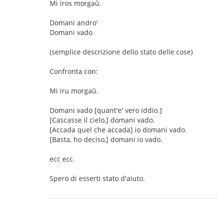
Mi iros morgaŭ.
Domani andro'
Domani vado
(semplice descrizione dello stato delle cose)
Confronta con:
Mi iru morgaŭ.
Domani vado [quant'e' vero iddio.]
[Cascasse il cielo,] domani vado.
[Accada quel che accada] io domani vado.
[Basta, ho deciso,] domani io vado.
ecc ecc.
Spero di esserti stato d'aiuto.