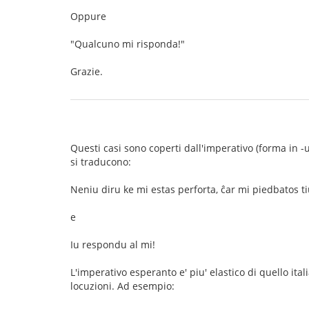
Oppure
"Qualcuno mi risponda!"
Grazie.
Questi casi sono coperti dall'imperativo (forma in -u)
si traducono:
Neniu diru ke mi estas perforta, ĉar mi piedbatos t
e
Iu respondu al mi!
L'imperativo esperanto e' piu' elastico di quello ita
locuzioni. Ad esempio: