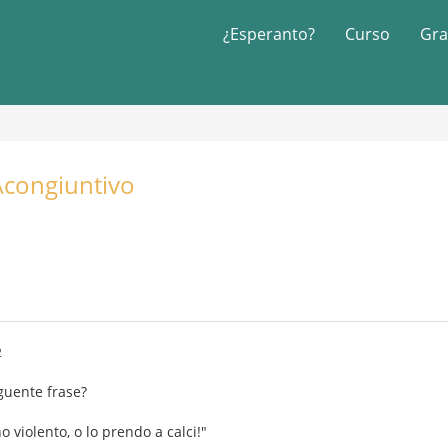
¿Esperanto?
Curso
Gra
\congiuntivo
2
guente frase?
 violento, o lo prendo a calci!"