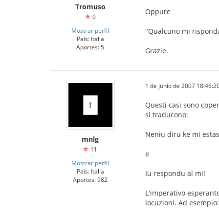
Tromuso
Oppure
0
Mostrar perfil
"Qualcuno mi rispond
País: Italia
Aportes: 5
Grazie.
1 de junio de 2007 18:46:2
Questi casi sono copert
si traducono:
Neniu diru ke mi estas
mnlg
11
e
Mostrar perfil
País: Italia
Iu respondu al mi!
Aportes: 982
L'imperativo esperanto 
locuzioni. Ad esempio: