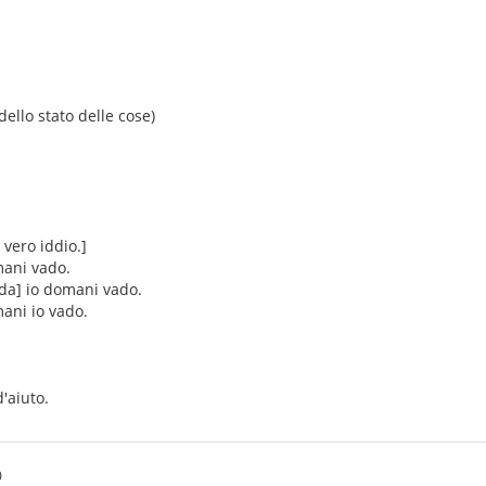
ello stato delle cose)
vero iddio.]
mani vado.
da] io domani vado.
mani io vado.
d'aiuto.
0