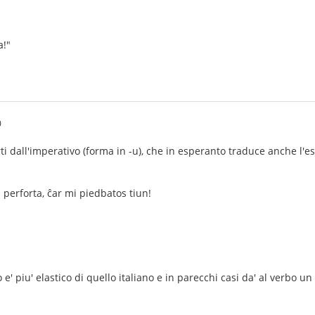
a!"
0
i dall'imperativo (forma in -u), che in esperanto traduce anche l'esor
 perforta, ĉar mi piedbatos tiun!
e' piu' elastico di quello italiano e in parecchi casi da' al verbo un