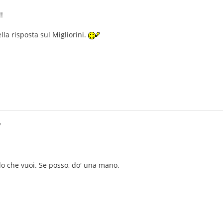
!
la risposta sul Migliorini.
7
lo che vuoi. Se posso, do' una mano.