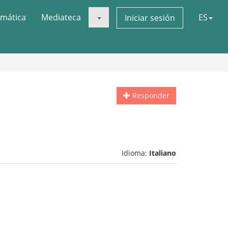
mática
Mediateca
ES
Iniciar sesión
Responder
Idioma:
Italiano