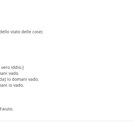
ello stato delle cose)
vero iddio.]
mani vado.
da] io domani vado.
mani io vado.
d'aiuto.