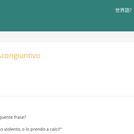
世界語?
\congiuntivo
guente frase?
 violento, o lo prendo a calci!"