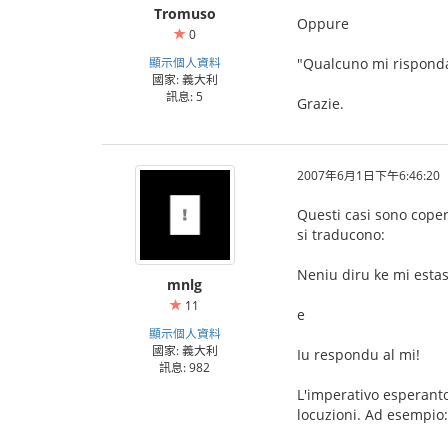
Tromuso
Oppure
0
顯示個人資料
"Qualcuno mi rispond
國家: 義大利
訊息: 5
Grazie.
2007年6月1日下午6:46:20
Questi casi sono copert
si traducono:
Neniu diru ke mi estas
mnlg
11
e
顯示個人資料
國家: 義大利
Iu respondu al mi!
訊息: 982
L'imperativo esperanto 
locuzioni. Ad esempio: