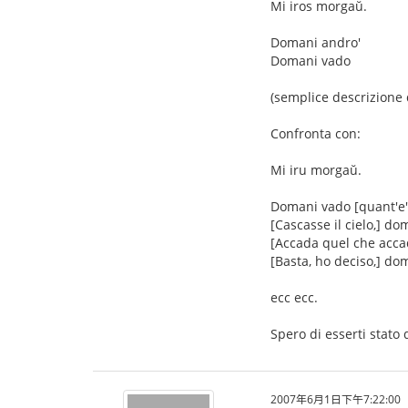
Mi iros morgaŭ.
Domani andro'
Domani vado
(semplice descrizione d
Confronta con:
Mi iru morgaŭ.
Domani vado [quant'e' 
[Cascasse il cielo,] do
[Accada quel che acca
[Basta, ho deciso,] do
ecc ecc.
Spero di esserti stato 
2007年6月1日下午7:22:00