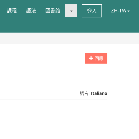
課程
語法
圖書館
ZH-TW
登入
回應
語言:
Italiano