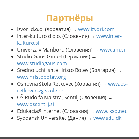
Партнёры
Izvori d.o.o. (Хорватия) →
www.izvori.com
Inter-kulturo d.o.o. (Словения) →
www.inter-
kulturo.si
Univerza v Mariboru (Словения) →
www.um.si
Studio Gaus GmbH (Германия) →
www.studiogaus.com
Sredno uchilishte Hristo Botev (Болгария) →
www.hristobotev.org
Osnovna škola Retkovec (Хорватия) →
www.os-
retkovec-zg.skole.hr
OŠ Rudolfa Maistra, Šentilj (Словения) →
www.ossentilj.si
Edukácia@Internet (Словакия) →
www.ikso.net
Syddansk Universitet (Дания) →
www.sdu.dk