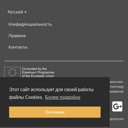
Русский
Конфиденциальность
Правила
Контакты
Этот проект финансируется при поддержке Европейской комиссии.
Данная публикация отражает только точку зрения автора, поэтому
Этот сайт использует для своей работы
Комиссия не может нести ответственность за любое использование
информации, которая появляется здесь.
файлы Cookies.
Более подробно
Согласен
© 2002-2026 lernu.net |
Impressum