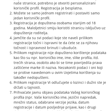
naše stranice, potrebno je otvoriti personalizirani
korisnički profil. Registracija je besplatna.
Možete se samo jednom registrirati i postaviti samo
jedan korisnički profil.
Registracija je dopuštena osobama starijim od 18
godina. Maloljetnici smiju koristiti stranicu isključivo uz
dopuštenje roditelja.
Jamčite da su svi podaci koje ste naveli prilikom
registracije točni i ispravni te da ćete se za njihovu
točnost i ispravnost brinuti i ubuduće.
Prilikom registracije nije dopušteno korištenje podataka
kao što su npr. korisničko ime, ime, slike profila, itd.
trećih strana, osobito ako bi se time povrijedila prava
zaštićene marke ili naziva. Nezakoniti podaci i oni koji
se protive navedenom u ovim Uvjetima korištenja su
također nedopušteni.
Prilikom registracije Vi odlučujete o lozinci i dužni ste je
držati u tajnosti.
Prihvaćate javnu objavu podataka Vašeg korisničkog
profila (npr. Vaše korisničko ime, jezični napredak,
mrežni status, odabrane verzije jezika, datum
registracije i datum posljednje prijave, kao i drugi