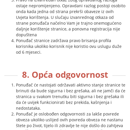
ostaje nepromijenjeno. Opravdani razlog postoji osobito
onda kada jedna od strana prekrši obaveze iz ovih
Uvjeta korištenja. U slučaju izvanrednog otkaza od
strane ponuđača načelno Vam je trajno onemogućeno
daljnje korištenje stranice, a ponovna registracija nije
dopuštena
Ponuđač stranice zadržava pravo brisanja profila
korisnika ukoliko korisnik nije koristio ovu uslugu duže
od 6 mjeseci.
8. Opća odgovornost
Ponuđač će nastojati održavati aktivno stanje stranice te
brinuti da bude sigurna i bez grešaka, ali ne jamči da će
stranica u svakom trenutku biti sigurna i bez grešaka ili
da će uvijek funkcionirati bez prekida, kašnjenja i
nedostataka.
Ponuđač je oslobođen odgovornosti za lakše povrede
obveza ukoliko uslijed ovih povreda obveza ne nastanu
štete po život, tijelo ili zdravlje te nije došlo do zahtjeva