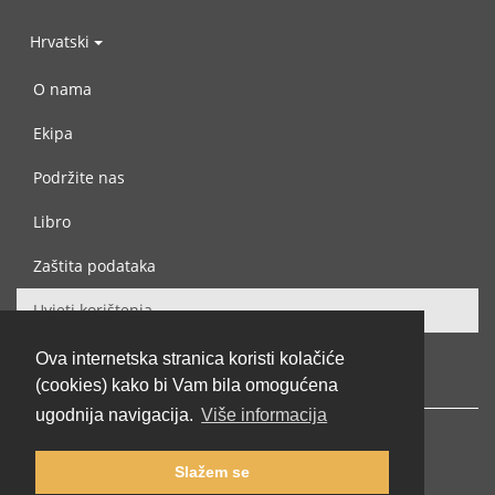
Hrvatski
O nama
Ekipa
Podržite nas
Libro
Zaštita podataka
Uvjeti korištenja
Kontaktiraj nas
Ova internetska stranica koristi kolačiće
(cookies) kako bi Vam bila omogućena
ugodnija navigacija.
Više informacija
Slažem se