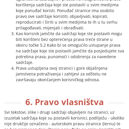
korištenja sadržaja koje ste postavili u svim medijima
koje ponuđač koristi. Ponuđač stranice ima osobito
pravo ove sadržaje koristiti, objavljivati, kopirati,
reproducirati i širiti u svim medijima te ih u tu svrhu
prilagođavati, mijenjati i obrađivati.
Kao korisnik jamčite da sadržaji koje ste postavili mogu
biti korišteni bez opterećenja prava treće strane u
okviru točke 5.2 Kako bi se omogućilo ustupanje prava
na sadržaje koje ste postavili jamčite da posjedujete sva
potrebna prava, punomoći i odobrenja za navedene
sadržaje.
Prava ustupljena ovoj stranici i gore objašnjena
jamstvena potraživanja i zahtjevi za odštetu ne
završavaju okončanjem korisničkog odnosa.
6. Pravo vlasništva
Svi tekstovi, slike i drugi sadržaji objavljeni na stranici, uz
izuzetak sadržaja koje su postavili korisnici, podliježu - ukoliko
nije drukčije označeno - autorskom pravu stranice {lernu} te