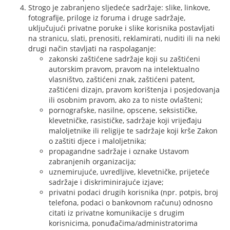
Strogo je zabranjeno sljedeće sadržaje: slike, linkove,
fotografije, priloge iz foruma i druge sadržaje,
uključujući privatne poruke i slike korisnika postavljati
na stranicu, slati, prenositi, reklamirati, nuditi ili na neki
drugi način stavljati na raspolaganje:
zakonski zaštićene sadržaje koji su zaštićeni
autorskim pravom, pravom na intelektualno
vlasništvo, zaštićeni znak, zaštićeni patent,
zaštićeni dizajn, pravom korištenja i posjedovanja
ili osobnim pravom, ako za to niste ovlašteni;
pornografske, nasilne, opscene, seksističke,
klevetničke, rasističke, sadržaje koji vrijeđaju
maloljetnike ili religije te sadržaje koji krše Zakon
o zaštiti djece i maloljetnika;
propagandne sadržaje i oznake Ustavom
zabranjenih organizacija;
uznemirujuće, uvredljive, klevetničke, prijeteće
sadržaje i diskriminirajuće izjave;
privatni podaci drugih korisnika (npr. potpis, broj
telefona, podaci o bankovnom računu) odnosno
citati iz privatne komunikacije s drugim
korisnicima, ponuđačima/administratorima