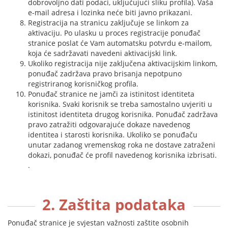
dobrovoljno dati podaci, uključujući sliku profila). Vaša
e-mail adresa i lozinka neće biti javno prikazani.
Registracija na stranicu zaključuje se linkom za
aktivaciju. Po ulasku u proces registracije ponuđač
stranice poslat će Vam automatsku potvrdu e-mailom,
koja će sadržavati navedeni aktivacijski link.
Ukoliko registracija nije zaključena aktivacijskim linkom,
ponuđač zadržava pravo brisanja nepotpuno
registriranog korisničkog profila.
Ponuđač stranice ne jamči za istinitost identiteta
korisnika. Svaki korisnik se treba samostalno uvjeriti u
istinitost identiteta drugog korisnika. Ponuđač zadržava
pravo zatražiti odgovarajuće dokaze navedenog
identitea i starosti korisnika. Ukoliko se ponuđaču
unutar zadanog vremenskog roka ne dostave zatraženi
dokazi, ponuđač će profil navedenog korisnika izbrisati.
.
2. Zaštita podataka
Ponuđač stranice je svjestan važnosti zaštite osobnih