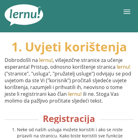
Sadržaj
Meni
1. Uvjeti korištenja
Dobrodošli na
lernu!
, višejezične stranice za učenje
esperanta! Pristup, odnosno korištenje stranica
lernu!
("stranice", "usluga", "pružatelj usluge") odvijaju se pod
uvjetom da ste Vi ("korisnik") pročitali sljedeće uvjete
korištenja, razumjeli i prihvatili ih, neovisno o tome
jeste li registrirani kao član
lernu!
ili ne. Stoga Vas
molimo da pažljivo pročitate sljedeći tekst.
Registracija
Neke od naših usluga možete koristiti i ako se niste
prijavili na stranicu. Kako biste koristili sve funkcije