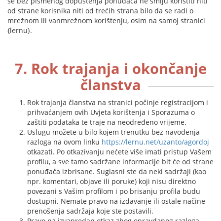
se bez pismenog dopuštenja ponuđača ne smiju koristiti niti
od strane korisnika niti od trećih strana bilo da se radi o
mrežnom ili vanmrežnom korištenju, osim na samoj stranici
{lernu}.
7. Rok trajanja i okončanje
članstva
Rok trajanja članstva na stranici počinje registracijom i
prihvaćanjem ovih Uvjeta korištenja i Sporazuma o
zaštiti podataka te traje na neodređeno vrijeme.
Uslugu možete u bilo kojem trenutku bez navođenja
razloga na ovom linku
https://lernu.net/uzanto/agordoj
otkazati. Po otkazivanju nećete više imati pristup Vašem
profilu, a sve tamo sadržane informacije bit će od strane
ponuđača izbrisane. Suglasni ste da neki sadržaji (kao
npr. komentari, objave ili poruke) koji nisu direktno
povezani s Vašim profilom i po brisanju profila budu
dostupni. Nemate pravo na izdavanje ili ostale načine
prenošenja sadržaja koje ste postavili.
Pravo na izvanredan otkaz zbog opravdanog razloga