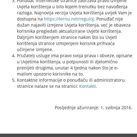
Ponuđač internetske stranice zadržava pravo izmjene
Uvjeta korištenja u bilo kojem trenutku bez navođenja
razloga. Najnovija verzija Uvjeta korištenja uvijek Vam je
dostupna na
https://lernu.net/reguloj
. Ponuđač nije
dužan najaviti izmjene Uvjeta korištenja, već je obaveza
korisnika pregledati aktualizirane Uvjete korištenja.
Daljnjim korištenjem stranice nakon što su Uvjeti
korištenja stranice izmijenjeni korisnik prihvaća
učinjene izmjene.
Pružatelj usluge ima pravo svoja prava i obveze, opisane
u Uvjetima korištenja, u potpunosti ili djelomično
prenijeti drugima, unutar 4 tjedna nakon što je e-
mailom upozorio korisnike na to.
Kontaktne informacije o ponuđaču ili administratoru
stranice nalaze se na stranici:
Kontakti
.
Posljednje ažuriranje: 1. svibnja 2016.