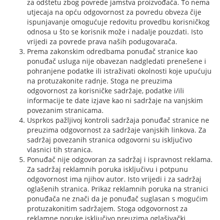
za odštetu zbog povrede jamstva proizvođača. To nema
utjecaja na opću odgovornost za povredu obveza čije
ispunjavanje omogućuje redovitu provedbu korisničkog
odnosa u što se korisnik može i nadalje pouzdati. Isto
vrijedi za povrede prava naših podugovarača.
Prema zakonskim odredbama ponuđač stranice kao
ponuđač usluga nije obavezan nadgledati prenešene i
pohranjene podatke ili istraživati okolnosti koje upućuju
na protuzakonite radnje. Stoga ne preuzima
odgovornost za korisničke sadržaje, podatke i/ili
informacije te date izjave kao ni sadržaje na vanjskim
povezanim stranicama.
Usprkos pažljivoj kontroli sadržaja ponuđač stranice ne
preuzima odgovornost za sadržaje vanjskih linkova. Za
sadržaj povezanih stranica odgovorni su isključivo
vlasnici tih stranica.
Ponuđač nije odgovoran za sadržaj i ispravnost reklama.
Za sadržaj reklamnih poruka isključivu i potpunu
odgovornost ima njihov autor. Isto vrijedi i za sadržaj
oglašenih stranica. Prikaz reklamnih poruka na stranici
ponuđača ne znači da je ponuđač suglasan s mogućim
protuzakonitim sadržajem. Stoga odgovornost za
reklamne poruke isključivo preuzima oglašivački