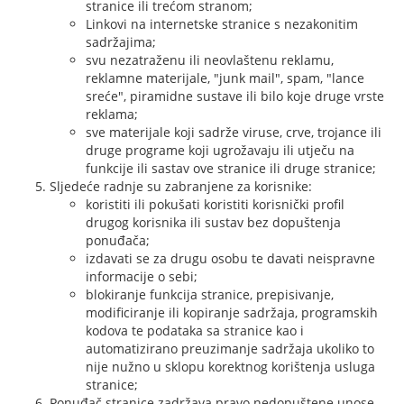
stranice ili trećom stranom;
Linkovi na internetske stranice s nezakonitim
sadržajima;
svu nezatraženu ili neovlaštenu reklamu,
reklamne materijale, "junk mail", spam, "lance
sreće", piramidne sustave ili bilo koje druge vrste
reklama;
sve materijale koji sadrže viruse, crve, trojance ili
druge programe koji ugrožavaju ili utječu na
funkcije ili sastav ove stranice ili druge stranice;
Sljedeće radnje su zabranjene za korisnike:
koristiti ili pokušati koristiti korisnički profil
drugog korisnika ili sustav bez dopuštenja
ponuđača;
izdavati se za drugu osobu te davati neispravne
informacije o sebi;
blokiranje funkcija stranice, prepisivanje,
modificiranje ili kopiranje sadržaja, programskih
kodova te podataka sa stranice kao i
automatizirano preuzimanje sadržaja ukoliko to
nije nužno u sklopu korektnog korištenja usluga
stranice;
Ponuđač stranice zadržava pravo nedopuštene unose