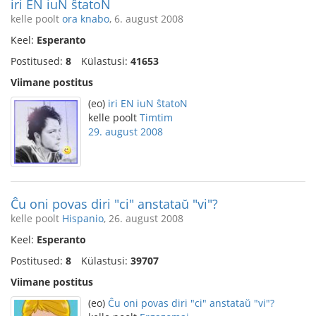
iri EN iuN ŝtatoN
kelle poolt
ora knabo
, 6. august 2008
Keel:
Esperanto
Postitused:
8
Külastusi:
41653
Viimane postitus
(eo)
iri EN iuN ŝtatoN
kelle poolt
Timtim
29. august 2008
Ĉu oni povas diri "ci" anstataŭ "vi"?
kelle poolt
Hispanio
, 26. august 2008
Keel:
Esperanto
Postitused:
8
Külastusi:
39707
Viimane postitus
(eo)
Ĉu oni povas diri "ci" anstataŭ "vi"?