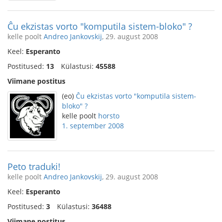
Ĉu ekzistas vorto "komputila sistem-bloko" ?
kelle poolt
Andreo Jankovskij
, 29. august 2008
Keel:
Esperanto
Postitused:
13
Külastusi:
45588
Viimane postitus
(eo)
Ĉu ekzistas vorto "komputila sistem-
bloko" ?
kelle poolt
horsto
1. september 2008
Peto traduki!
kelle poolt
Andreo Jankovskij
, 29. august 2008
Keel:
Esperanto
Postitused:
3
Külastusi:
36488
Viimane postitus