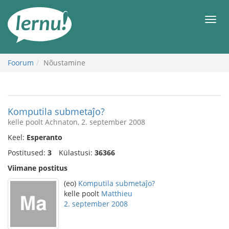
Sisu
juurde
Men
Foorum
Nõustamine
Komputila submetaĵo?
kelle poolt Achnaton, 2. september 2008
Keel:
Esperanto
Postitused:
3
Külastusi:
36366
Viimane postitus
(eo)
Komputila submetaĵo?
kelle poolt
Matthieu
2. september 2008