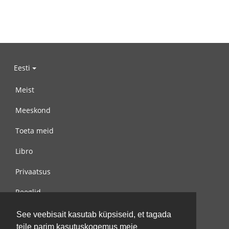
Eesti
Meist
Meeskond
Toeta meid
Libro
Privaatsus
Reeglid
Võta meiega ühendust
See veebisait kasutab küpsiseid, et tagada
teile parim kasutuskogemus meie