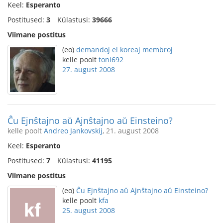
Keel:
Esperanto
Postitused:
3
Külastusi:
39666
Viimane postitus
(eo)
demandoj el koreaj membroj
kelle poolt
toni692
27. august 2008
Ĉu Ejnŝtajno aŭ Ajnŝtajno aŭ Einsteino?
kelle poolt
Andreo Jankovskij
, 21. august 2008
Keel:
Esperanto
Postitused:
7
Külastusi:
41195
Viimane postitus
(eo)
Ĉu Ejnŝtajno aŭ Ajnŝtajno aŭ Einsteino?
kelle poolt
kfa
25. august 2008