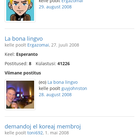
kelle poolt
Ergazomai
29. august 2008
La bona lingvo
kelle poolt
Ergazomai
, 27. juuli 2008
Keel:
Esperanto
Postitused:
8
Külastusi:
41226
Viimane postitus
(eo)
La bona lingvo
kelle poolt
guyjohnston
28. august 2008
demandoj el koreaj membroj
kelle poolt
toni692
, 1. mai 2008