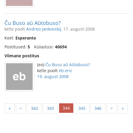
Ĉu Buso aŭ Aŭtobuso?
kelle poolt
Andreo Jankovskij
, 17. august 2008
Keel:
Esperanto
Postitused:
5
Külastusi:
40694
Viimane postitus
(eo)
Ĉu Buso aŭ Aŭtobuso?
kelle poolt
eb.eric
19. august 2008
344
«
<
342
343
345
346
>
»