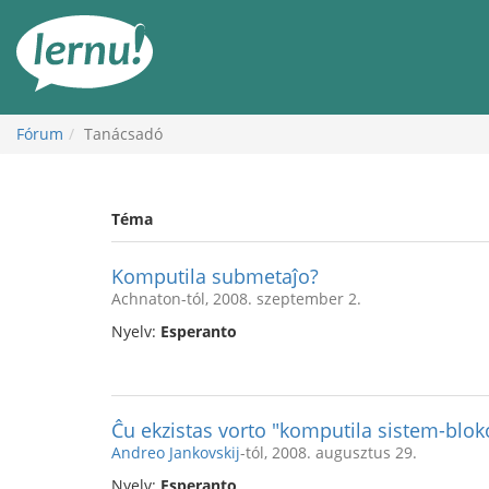
Tartalom
Fórum
Tanácsadó
Téma
Komputila submetaĵo?
Achnaton-tól, 2008. szeptember 2.
Nyelv:
Esperanto
Ĉu ekzistas vorto "komputila sistem-blok
Andreo Jankovskij
-tól, 2008. augusztus 29.
Nyelv:
Esperanto