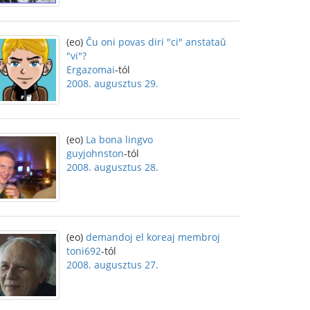
(eo)
Ĉu oni povas diri "ci" anstataŭ
"vi"?
Ergazomai
-tól
2008. augusztus 29.
(eo)
La bona lingvo
guyjohnston
-tól
2008. augusztus 28.
(eo)
demandoj el koreaj membroj
toni692
-tól
2008. augusztus 27.