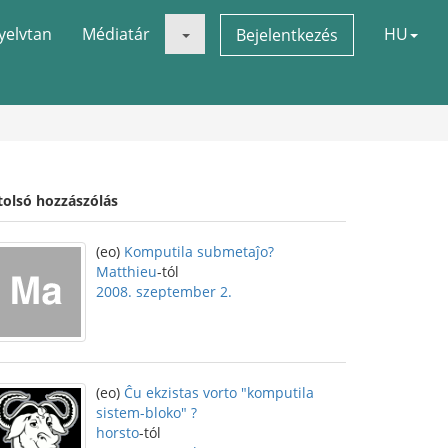
yelvtan
Médiatár
HU
Bejelentkezés
tolsó hozzászólás
(eo)
Komputila submetaĵo?
Matthieu
-tól
2008. szeptember 2.
(eo)
Ĉu ekzistas vorto "komputila
sistem-bloko" ?
horsto
-tól