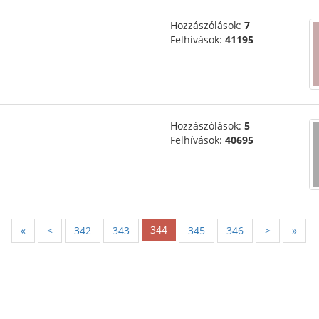
Hozzászólások:
7
Felhívások:
41195
Hozzászólások:
5
Felhívások:
40695
344
«
<
342
343
345
346
>
»