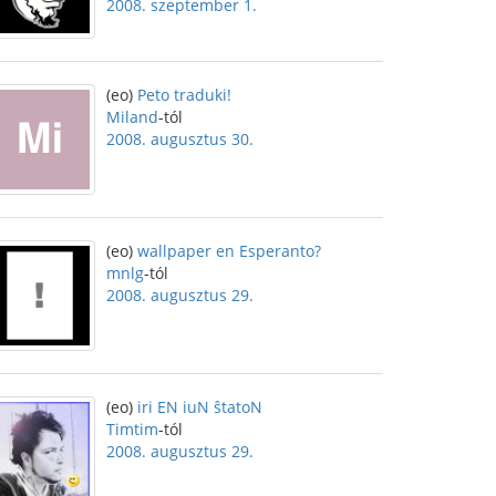
2008. szeptember 1.
(eo)
Peto traduki!
Miland
-tól
2008. augusztus 30.
(eo)
wallpaper en Esperanto?
mnlg
-tól
2008. augusztus 29.
(eo)
iri EN iuN ŝtatoN
Timtim
-tól
2008. augusztus 29.