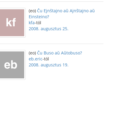
(eo)
Ĉu Ejnŝtajno aŭ Ajnŝtajno aŭ
Einsteino?
kfa
-tól
2008. augusztus 25.
(eo)
Ĉu Buso aŭ Aŭtobuso?
eb.eric
-tól
2008. augusztus 19.