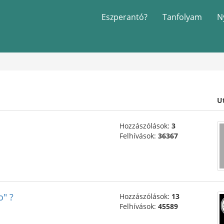
Eszperantó?
Tanfolyam
N
U
Hozzászólások:
3
Felhívások:
36367
o" ?
Hozzászólások:
13
Felhívások:
45589