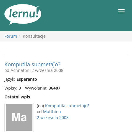
Więcej
Men
Forum
Konsultacje
Komputila submetaĵo?
od Achnaton, 2 września 2008
Język:
Esperanto
Wpisy:
3
Wywołania:
36407
Ostatni wpis
(eo)
Komputila submetaĵo?
od
Matthieu
2 września 2008