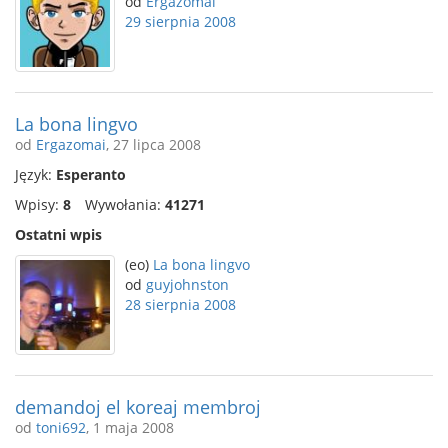
od
Ergazomai
29 sierpnia 2008
La bona lingvo
od
Ergazomai
, 27 lipca 2008
Język:
Esperanto
Wpisy:
8
Wywołania:
41271
Ostatni wpis
(eo)
La bona lingvo
od
guyjohnston
28 sierpnia 2008
demandoj el koreaj membroj
od
toni692
, 1 maja 2008