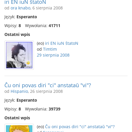
iri EN iuN ŝtatoN
od
ora knabo
, 6 sierpnia 2008
Język:
Esperanto
Wpisy:
8
Wywołania:
41711
Ostatni wpis
(eo)
iri EN iuN ŝtatoN
od
Timtim
29 sierpnia 2008
Ĉu oni povas diri "ci" anstataŭ "vi"?
od
Hispanio
, 26 sierpnia 2008
Język:
Esperanto
Wpisy:
8
Wywołania:
39739
Ostatni wpis
(eo)
Ĉu oni povas diri "ci" anstataŭ "vi"?