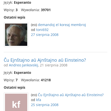
Język:
Esperanto
Wpisy:
3
Wywołania:
39701
Ostatni wpis
(eo)
demandoj el koreaj membroj
od
toni692
27 sierpnia 2008
Ĉu Ejnŝtajno aŭ Ajnŝtajno aŭ Einsteino?
od
Andreo Jankovskij
, 21 sierpnia 2008
Język:
Esperanto
Wpisy:
7
Wywołania:
41218
Ostatni wpis
(eo)
Ĉu Ejnŝtajno aŭ Ajnŝtajno aŭ Einsteino?
od
kfa
25 sierpnia 2008