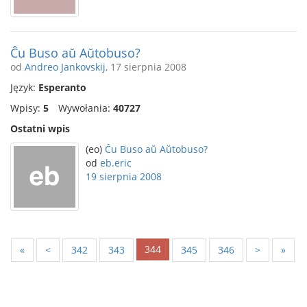
Ĉu Buso aŭ Aŭtobuso?
od
Andreo Jankovskij
, 17 sierpnia 2008
Język:
Esperanto
Wpisy:
5
Wywołania:
40727
Ostatni wpis
(eo)
Ĉu Buso aŭ Aŭtobuso?
od
eb.eric
19 sierpnia 2008
344
«
<
342
343
345
346
>
»