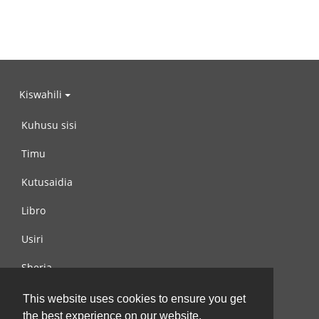
Kiswahili
Kuhusu sisi
Timu
Kutusaidia
Libro
Usiri
Sheria
Wasiliana na si
This website uses cookies to ensure you get
the best experience on our website.