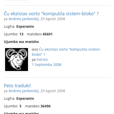
Ĉu ekzistas vorto "komputila sistem-bloko" ?
ya
Andreo Jankovskij
, 29 Agosti 2008
Lugha:
Esperanto
Ujumbe:
13
matokeo
45601
Ujumbe wa mwisho
(eo)
Ĉu ekzistas vorto "komputila sistem-
bloko" ?
ya
horsto
1 Septemba 2008
Peto traduki!
ya
Andreo Jankovskij
, 29 Agosti 2008
Lugha:
Esperanto
Ujumbe:
3
matokeo
36496
Ujumbe wa mwisho