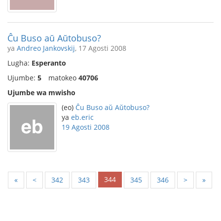
Ĉu Buso aŭ Aŭtobuso?
ya
Andreo Jankovskij
, 17 Agosti 2008
Lugha:
Esperanto
Ujumbe:
5
matokeo
40706
Ujumbe wa mwisho
(eo)
Ĉu Buso aŭ Aŭtobuso?
ya
eb.eric
19 Agosti 2008
344
«
<
342
343
345
346
>
»