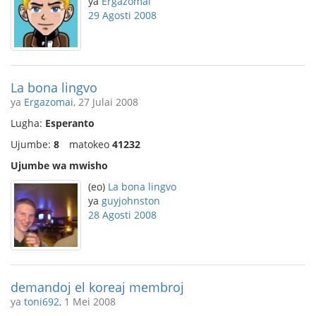
ya
Ergazomai
29 Agosti 2008
La bona lingvo
ya
Ergazomai
, 27 Julai 2008
Lugha:
Esperanto
Ujumbe:
8
matokeo
41232
Ujumbe wa mwisho
(eo)
La bona lingvo
ya
guyjohnston
28 Agosti 2008
demandoj el koreaj membroj
ya
toni692
, 1 Mei 2008