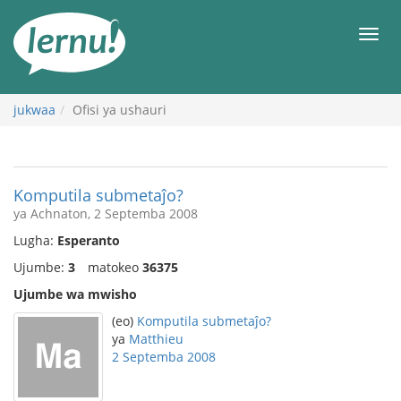
Kwa
maudhui
orod
jukwaa
Ofisi ya ushauri
Komputila submetaĵo?
ya Achnaton, 2 Septemba 2008
Lugha:
Esperanto
Ujumbe:
3
matokeo
36375
Ujumbe wa mwisho
(eo)
Komputila submetaĵo?
ya
Matthieu
2 Septemba 2008