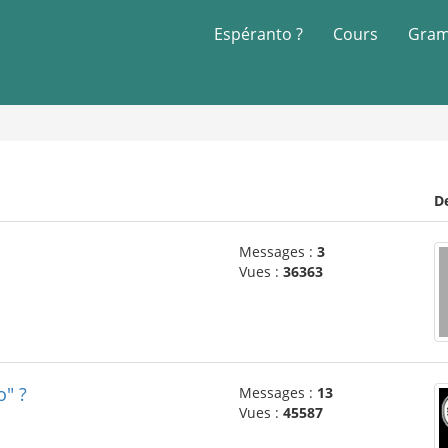
Espéranto ?
Cours
Gram
D
Messages :
3
Vues :
36363
o" ?
Messages :
13
Vues :
45587