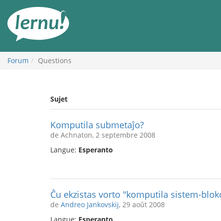
Aller
au
contenu
Forum
Questions
Sujet
Komputila submetaĵo?
de Achnaton, 2 septembre 2008
Langue:
Esperanto
Ĉu ekzistas vorto "komputila sistem-blok
de
Andreo Jankovskij
, 29 août 2008
Langue:
Esperanto