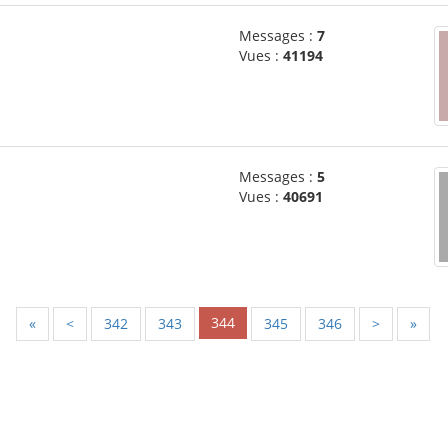
Messages :
7
Vues :
41194
Messages :
5
Vues :
40691
344
«
<
342
343
345
346
>
»