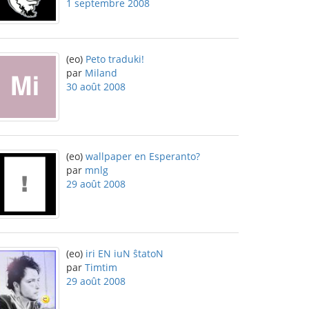
1 septembre 2008
(eo)
Peto traduki!
par
Miland
30 août 2008
(eo)
wallpaper en Esperanto?
par
mnlg
29 août 2008
(eo)
iri EN iuN ŝtatoN
par
Timtim
29 août 2008