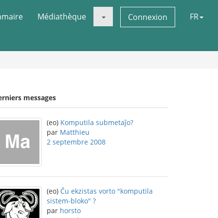
maire
Médiathèque
FR
Connexion
erniers messages
(eo)
Komputila submetaĵo?
par
Matthieu
2 septembre 2008
(eo)
Ĉu ekzistas vorto "komputila
sistem-bloko" ?
par
horsto