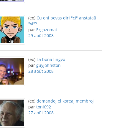
(eo)
Ĉu oni povas diri "ci" anstataŭ
"vi"?
par
Ergazomai
29 août 2008
(eo)
La bona lingvo
par
guyjohnston
28 août 2008
(eo)
demandoj el koreaj membroj
par
toni692
27 août 2008