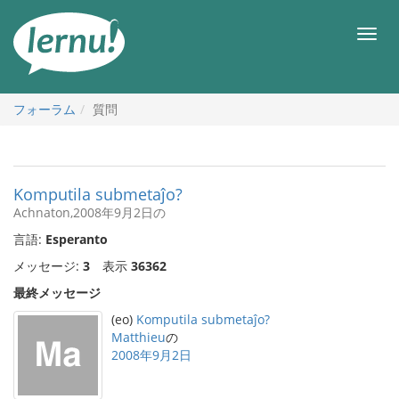
目
次
メ
へ
ニ
ュ
ー
フォーラム
質問
Komputila submetaĵo?
Achnaton,2008年9月2日の
言語:
Esperanto
メッセージ:
3
表示
36362
最終メッセージ
(eo)
Komputila submetaĵo?
Matthieu
の
2008年9月2日