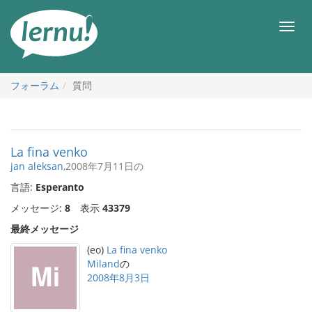
目
次
メ
へ
ニ
ュ
ー
フォーラム
質問
La fina venko
jan aleksan
,2008年7月11日の
言語:
Esperanto
メッセージ:
8
表示
43379
最終メッセージ
(eo)
La fina venko
Miland
の
2008年8月3日