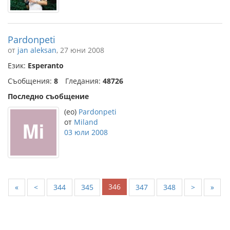
Pardonpeti
от
jan aleksan
, 27 юни 2008
Език:
Esperanto
Съобщения:
8
Гледания:
48726
Последно съобщение
(eo)
Pardonpeti
от
Miland
03 юли 2008
346
«
<
344
345
347
348
>
»