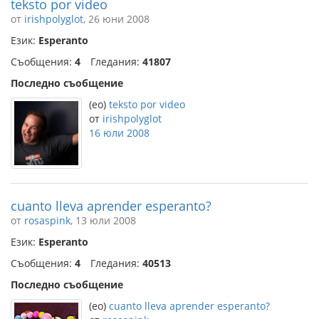
teksto por video
от
irishpolyglot
, 26 юни 2008
Език:
Esperanto
Съобщения:
4
Гледания:
41807
Последно съобщение
(eo)
teksto por video
от
irishpolyglot
16 юли 2008
cuanto lleva aprender esperanto?
от
rosaspink
, 13 юли 2008
Език:
Esperanto
Съобщения:
4
Гледания:
40513
Последно съобщение
(eo)
cuanto lleva aprender esperanto?