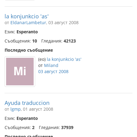
la konjunkcio 'as'
от
EldanarLambetur
, 03 август 2008
Език:
Esperanto
Съобщения:
10
Гледания:
42123
Последно съобщение
(eo)
la konjunkcio 'as'
от
Miland
03 август 2008
Ayuda traduccion
от
lgmp
, 01 август 2008
Език:
Esperanto
Съобщения:
2
Гледания:
37939
Последно съобщение