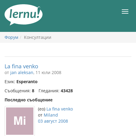
Към
съдържанието
Мен
Форум
Консултации
La fina venko
от
jan aleksan
, 11 юли 2008
Език:
Esperanto
Съобщения:
8
Гледания:
43428
Последно съобщение
(eo)
La fina venko
от
Miland
03 август 2008