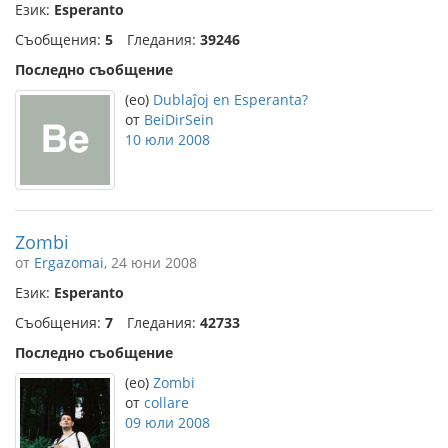
Език:
Esperanto
Съобщения:
5
Гледания:
39246
Последно съобщение
(eo)
Dublaĵoj en Esperanta?
от
BeiDirSein
10 юли 2008
Zombi
от
Ergazomai
, 24 юни 2008
Език:
Esperanto
Съобщения:
7
Гледания:
42733
Последно съобщение
(eo)
Zombi
от
collare
09 юли 2008