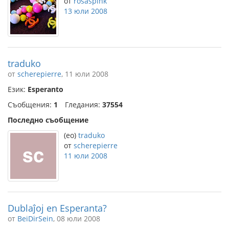
от
rosaspink
13 юли 2008
traduko
от
scherepierre
, 11 юли 2008
Език:
Esperanto
Съобщения:
1
Гледания:
37554
Последно съобщение
(eo)
traduko
от
scherepierre
11 юли 2008
Dublaĵoj en Esperanta?
от
BeiDirSein
, 08 юли 2008