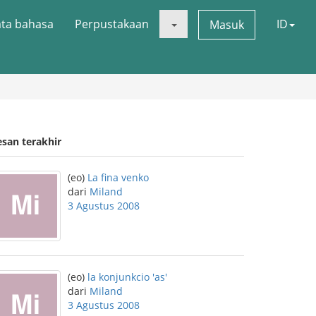
ata bahasa
Perpustakaan
ID
Masuk
esan terakhir
(eo)
La fina venko
dari
Miland
3 Agustus 2008
(eo)
la konjunkcio 'as'
dari
Miland
3 Agustus 2008