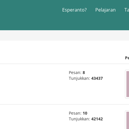
Esperanto?
Pelajaran
T
P
Pesan:
8
Tunjukkan:
43437
Pesan:
10
Tunjukkan:
42142