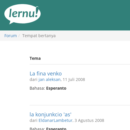
Ke
daftar
isi
Forum
Tempat bertanya
Tema
La fina venko
dari
jan aleksan
, 11 Juli 2008
Bahasa:
Esperanto
la konjunkcio 'as'
dari
EldanarLambetur
, 3 Agustus 2008
Bahasa:
Esperanto