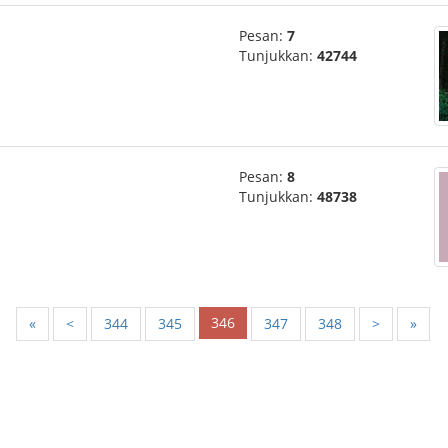
Pesan:
7
Tunjukkan:
42744
Pesan:
8
Tunjukkan:
48738
346
«
<
344
345
347
348
>
»