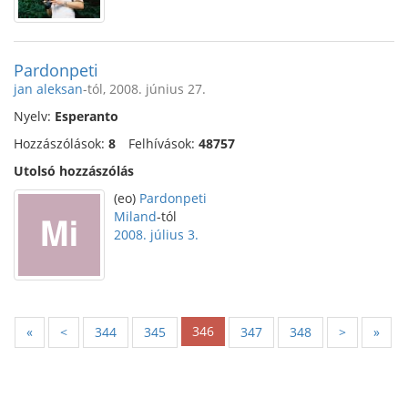
Pardonpeti
jan aleksan
-tól, 2008. június 27.
Nyelv:
Esperanto
Hozzászólások:
8
Felhívások:
48757
Utolsó hozzászólás
(eo)
Pardonpeti
Miland
-tól
2008. július 3.
346
«
<
344
345
347
348
>
»