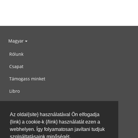
Magyar
Rólunk
Csapat
Támogass minket
Libro
Adatvédelem
Az oldal{site} használatával Ön elfogadja
Használati feltételek
{link} a cookie-k {/link} használatát ezen a
Írj nekünk
webhelyen. Így folyamatosan javítani tudjuk
szolgáltatásaink minőségét.