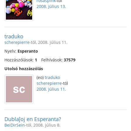
rosaspink
-tól
2008. július 13.
traduko
scherepierre
-tól, 2008. július 11.
Nyelv:
Esperanto
Hozzászólások:
1
Felhívások:
37579
Utolsó hozzászólás
(eo)
traduko
scherepierre
-tól
2008. július 11.
Dublaĵoj en Esperanta?
BeiDirSein
-tól, 2008. július 8.