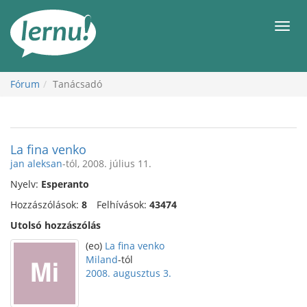
Tartalom
Men
Fórum
Tanácsadó
La fina venko
jan aleksan
-tól, 2008. július 11.
Nyelv:
Esperanto
Hozzászólások:
8
Felhívások:
43474
Utolsó hozzászólás
(eo)
La fina venko
Miland
-tól
2008. augusztus 3.