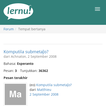
Ke
daftar
Men
isi
Forum
Tempat bertanya
Komputila submetaĵo?
dari Achnaton, 2 September 2008
Bahasa:
Esperanto
Pesan:
3
Tunjukkan:
36362
Pesan terakhir
(eo)
Komputila submetaĵo?
dari
Matthieu
2 September 2008