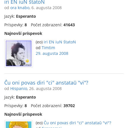
iri EN iuN ŝtatoN
od
ora knabo
, 6. augusta 2008
Jazyk:
Esperanto
Príspevky:
8
Počet zobrazení:
41643
Najnovší príspevok
(eo)
iri EN iuN ŝtatoN
od
Timtim
29. augusta 2008
Ĉu oni povas diri "ci" anstataŭ "vi"?
od
Hispanio
, 26. augusta 2008
Jazyk:
Esperanto
Príspevky:
8
Počet zobrazení:
39702
Najnovší príspevok
(eo)
Ĉu oni povas diri "ci" anstataŭ "vi"?