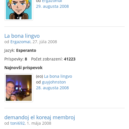
od
Ergazomai
29. augusta 2008
La bona lingvo
od
Ergazomai
, 27. júla 2008
Jazyk:
Esperanto
Príspevky:
8
Počet zobrazení:
41223
Najnovší príspevok
(eo)
La bona lingvo
od
guyjohnston
28. augusta 2008
demandoj el koreaj membroj
od
toni692
, 1. mája 2008