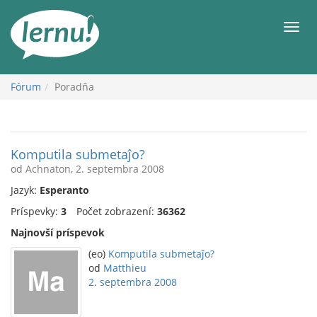
Späť
na
Men
obsah
Fórum
Poradňa
Komputila submetaĵo?
od Achnaton, 2. septembra 2008
Jazyk:
Esperanto
Príspevky:
3
Počet zobrazení:
36362
Najnovší príspevok
(eo)
Komputila submetaĵo?
od
Matthieu
2. septembra 2008