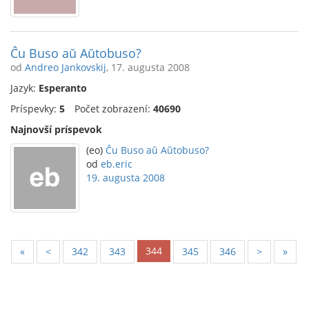
Ĉu Buso aŭ Aŭtobuso?
od
Andreo Jankovskij
, 17. augusta 2008
Jazyk:
Esperanto
Príspevky:
5
Počet zobrazení:
40690
Najnovší príspevok
(eo)
Ĉu Buso aŭ Aŭtobuso?
od
eb.eric
19. augusta 2008
344
«
<
342
343
345
346
>
»