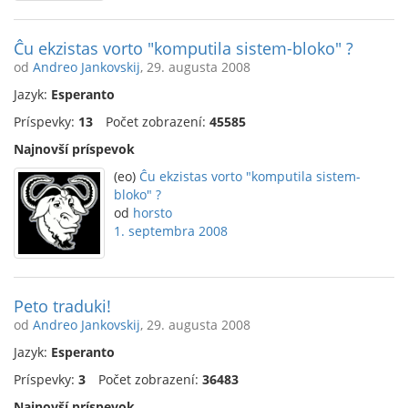
Ĉu ekzistas vorto "komputila sistem-bloko" ?
od
Andreo Jankovskij
, 29. augusta 2008
Jazyk:
Esperanto
Príspevky:
13
Počet zobrazení:
45585
Najnovší príspevok
(eo)
Ĉu ekzistas vorto "komputila sistem-
bloko" ?
od
horsto
1. septembra 2008
Peto traduki!
od
Andreo Jankovskij
, 29. augusta 2008
Jazyk:
Esperanto
Príspevky:
3
Počet zobrazení:
36483
Najnovší príspevok