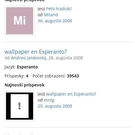
(eo)
Peto traduki!
od
Miland
30. augusta 2008
wallpaper en Esperanto?
od
Andreo Jankovskij
, 28. augusta 2008
Jazyk:
Esperanto
Príspevky:
4
Počet zobrazení:
39543
Najnovší príspevok
(eo)
wallpaper en Esperanto?
od
mnlg
29. augusta 2008