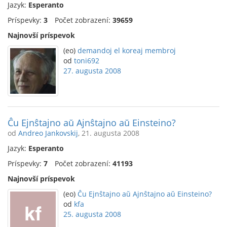
Jazyk:
Esperanto
Príspevky:
3
Počet zobrazení:
39659
Najnovší príspevok
(eo)
demandoj el koreaj membroj
od
toni692
27. augusta 2008
Ĉu Ejnŝtajno aŭ Ajnŝtajno aŭ Einsteino?
od
Andreo Jankovskij
, 21. augusta 2008
Jazyk:
Esperanto
Príspevky:
7
Počet zobrazení:
41193
Najnovší príspevok
(eo)
Ĉu Ejnŝtajno aŭ Ajnŝtajno aŭ Einsteino?
od
kfa
25. augusta 2008