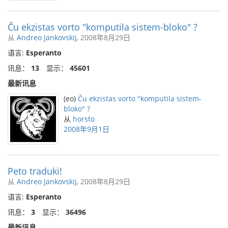
Ĉu ekzistas vorto "komputila sistem-bloko" ?
从
Andreo Jankovskij
, 2008年8月29日
语言:
Esperanto
讯息：
13
显示：
45601
最新讯息
(eo)
Ĉu ekzistas vorto "komputila sistem-
bloko" ?
从
horsto
2008年9月1日
Peto traduki!
从
Andreo Jankovskij
, 2008年8月29日
语言:
Esperanto
讯息：
3
显示：
36496
最新讯息