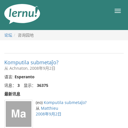
去
目
目
錄
录
頁
论坛
咨询园地
Komputila submetaĵo?
从 Achnaton, 2008年9月2日
语言:
Esperanto
讯息：
3
显示：
36375
最新讯息
(eo)
Komputila submetaĵo?
从
Matthieu
2008年9月2日