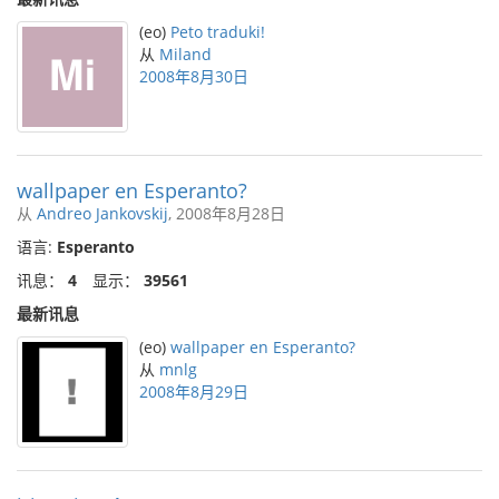
(eo)
Peto traduki!
从
Miland
2008年8月30日
wallpaper en Esperanto?
从
Andreo Jankovskij
, 2008年8月28日
语言:
Esperanto
讯息：
4
显示：
39561
最新讯息
(eo)
wallpaper en Esperanto?
从
mnlg
2008年8月29日