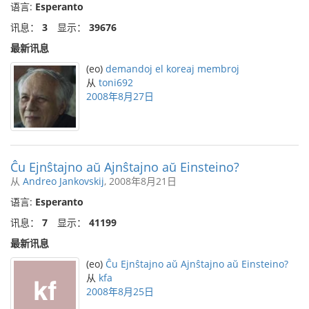
语言:
Esperanto
讯息：
3
显示：
39676
最新讯息
(eo)
demandoj el koreaj membroj
从
toni692
2008年8月27日
Ĉu Ejnŝtajno aŭ Ajnŝtajno aŭ Einsteino?
从
Andreo Jankovskij
, 2008年8月21日
语言:
Esperanto
讯息：
7
显示：
41199
最新讯息
(eo)
Ĉu Ejnŝtajno aŭ Ajnŝtajno aŭ Einsteino?
从
kfa
2008年8月25日