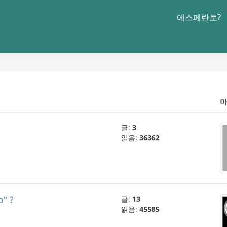
에스페란토?
마
글:
3
읽음:
36362
o" ?
글:
13
읽음:
45585