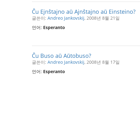
Ĉu Ejnŝtajno aŭ Ajnŝtajno aŭ Einsteino?
글쓴이:
Andreo Jankovskij
, 2008년 8월 21일
언어:
Esperanto
Ĉu Buso aŭ Aŭtobuso?
글쓴이:
Andreo Jankovskij
, 2008년 8월 17일
언어:
Esperanto