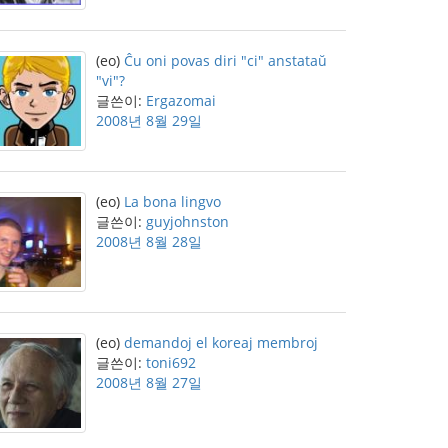
(eo)
Ĉu oni povas diri "ci" anstataŭ
"vi"?
글쓴이:
Ergazomai
2008년 8월 29일
(eo)
La bona lingvo
글쓴이:
guyjohnston
2008년 8월 28일
(eo)
demandoj el koreaj membroj
글쓴이:
toni692
2008년 8월 27일