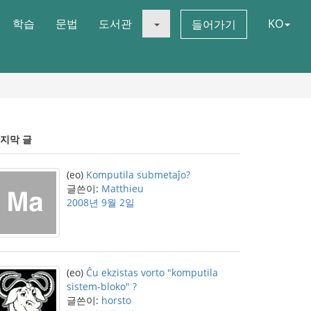
학습
문법
도서관
KO
들어가기
지막 글
(eo)
Komputila submetaĵo?
글쓴이:
Matthieu
2008년 9월 2일
(eo)
Ĉu ekzistas vorto "komputila
sistem-bloko" ?
글쓴이:
horsto