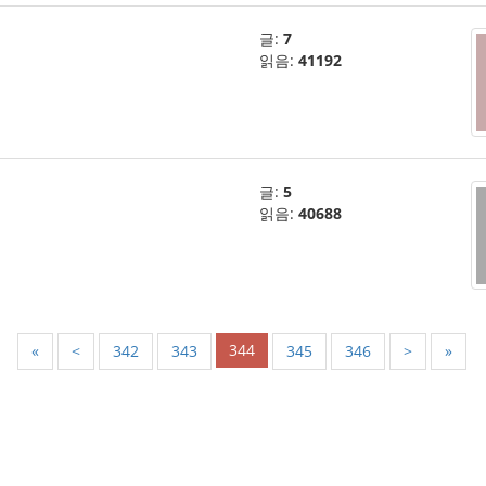
글:
7
읽음:
41192
글:
5
읽음:
40688
344
«
<
342
343
345
346
>
»