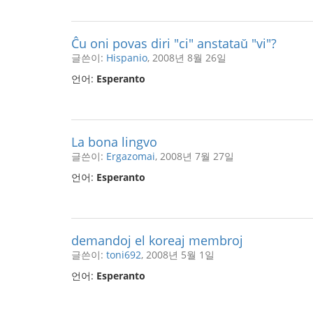
Ĉu oni povas diri "ci" anstataŭ "vi"?
글쓴이:
Hispanio
, 2008년 8월 26일
언어:
Esperanto
La bona lingvo
글쓴이:
Ergazomai
, 2008년 7월 27일
언어:
Esperanto
demandoj el koreaj membroj
글쓴이:
toni692
, 2008년 5월 1일
언어:
Esperanto