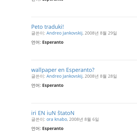
Peto traduki!
글쓴이:
Andreo Jankovskij
, 2008년 8월 29일
언어:
Esperanto
wallpaper en Esperanto?
글쓴이:
Andreo Jankovskij
, 2008년 8월 28일
언어:
Esperanto
iri EN iuN ŝtatoN
글쓴이:
ora knabo
, 2008년 8월 6일
언어:
Esperanto