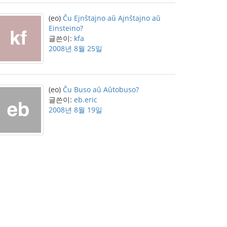
(eo)
Ĉu Ejnŝtajno aŭ Ajnŝtajno aŭ
Einsteino?
글쓴이:
kfa
2008년 8월 25일
(eo)
Ĉu Buso aŭ Aŭtobuso?
글쓴이:
eb.eric
2008년 8월 19일