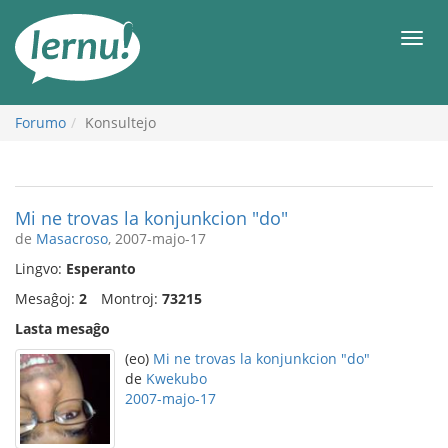
Al
la
Men
enhavo
Forumo
Konsultejo
Mi ne trovas la konjunkcion "do"
de
Masacroso
, 2007-majo-17
Lingvo:
Esperanto
Mesaĝoj:
2
Montroj:
73215
Lasta mesaĝo
(eo)
Mi ne trovas la konjunkcion "do"
de
Kwekubo
2007-majo-17