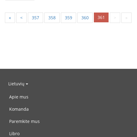
361
«
<
357
358
359
360
>
»
Lietuvių
Apie mus
Komanda
Paremkite mus
Libro