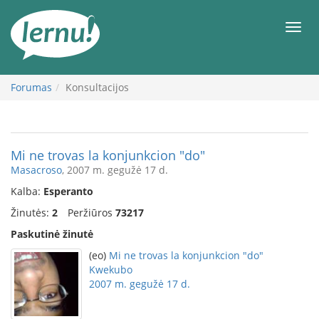
Į
turinį
Meni
Forumas
Konsultacijos
Mi ne trovas la konjunkcion "do"
Masacroso
, 2007 m. gegužė 17 d.
Kalba:
Esperanto
Žinutės:
2
Peržiūros
73217
Paskutinė žinutė
(eo)
Mi ne trovas la konjunkcion "do"
Kwekubo
2007 m. gegužė 17 d.