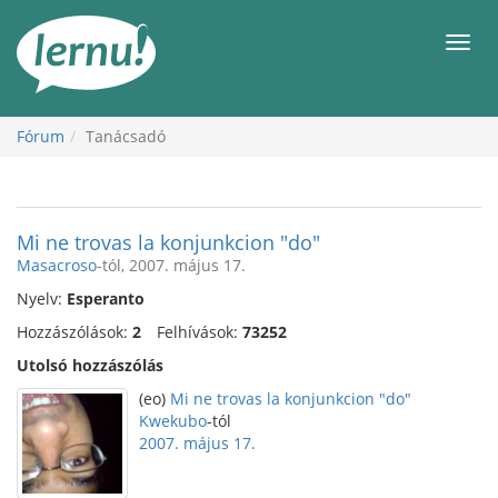
Tartalom
Men
Fórum
Tanácsadó
Mi ne trovas la konjunkcion "do"
Masacroso
-tól, 2007. május 17.
Nyelv:
Esperanto
Hozzászólások:
2
Felhívások:
73252
Utolsó hozzászólás
(eo)
Mi ne trovas la konjunkcion "do"
Kwekubo
-tól
2007. május 17.