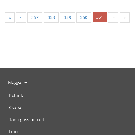
361
«
<
357
358
359
360
>
»
Magyar
Rólunk
Csapat
Támogass minket
Libro