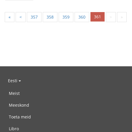
361
«
<
357
358
359
360
>
»
Eesti
Meist
Meeskond
Toeta meid
Libro