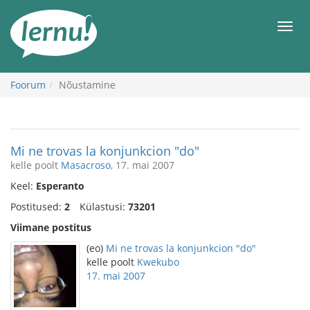
Sisu
juurde
Men
Foorum
Nõustamine
Mi ne trovas la konjunkcion "do"
kelle poolt
Masacroso
, 17. mai 2007
Keel:
Esperanto
Postitused:
2
Külastusi:
73201
Viimane postitus
(eo)
Mi ne trovas la konjunkcion "do"
kelle poolt
Kwekubo
17. mai 2007