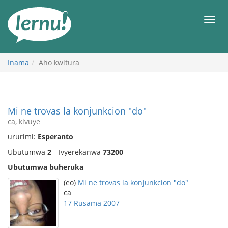
Ku
rupapuro
Urut
rw'ibirimwo
Inama
Aho kwitura
Mi ne trovas la konjunkcion "do"
ca, kivuye
ururimi:
Esperanto
Ubutumwa
2
Ivyerekanwa
73200
Ubutumwa buheruka
(eo)
Mi ne trovas la konjunkcion "do"
ca
17 Rusama 2007