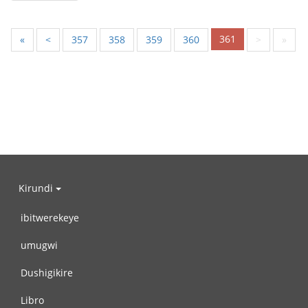
361
«
<
357
358
359
360
>
»
Kirundi
ibitwerekeye
umugwi
Dushigikire
Libro