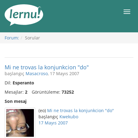
İçerik
Görüntüleme
Men
Forum:
Sorular
Mi ne trovas la konjunkcion "do"
başlangıç
Masacroso
, 17 Mayıs 2007
Dil:
Esperanto
Mesajlar:
2
Görüntüleme:
73252
Son mesaj
(eo)
Mi ne trovas la konjunkcion "do"
başlangıç
Kwekubo
17 Mayıs 2007