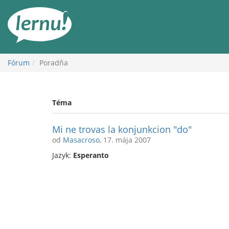
Späť
na
obsah
Fórum
Poradňa
Téma
Mi ne trovas la konjunkcion "do"
od
Masacroso
, 17. mája 2007
Jazyk:
Esperanto