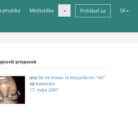
ramatika
Mediatéka
SK
Prihlásiť sa
ajnovší príspevok
(eo)
Mi ne trovas la konjunkcion "do"
od
Kwekubo
17. mája 2007