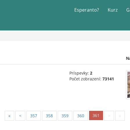
Esperanto?
Kurz
G
N
Príspevky:
2
Počet zobrazení:
73141
361
«
<
357
358
359
360
>
»