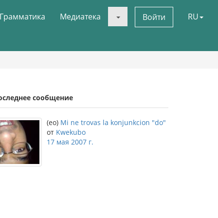
Грамматика
Медиатека
RU
Войти
оследнее сообщение
(eo)
Mi ne trovas la konjunkcion "do"
от
Kwekubo
17 мая 2007 г.