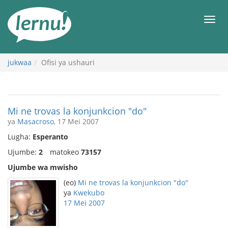
Kwa
maudhui
orod
jukwaa
Ofisi ya ushauri
Mi ne trovas la konjunkcion "do"
ya
Masacroso
, 17 Mei 2007
Lugha:
Esperanto
Ujumbe:
2
matokeo
73157
Ujumbe wa mwisho
(eo)
Mi ne trovas la konjunkcion "do"
ya
Kwekubo
17 Mei 2007