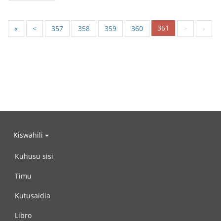
361
«
<
357
358
359
360
>
»
Kiswahili
Kuhusu sisi
Timu
Kutusaidia
Libro