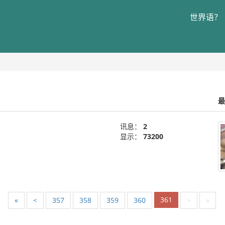
世界语？
最
讯息：
2
显示：
73200
361
«
<
357
358
359
360
>
»