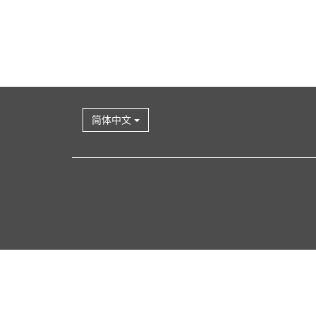
简体中文
回
到
上
端