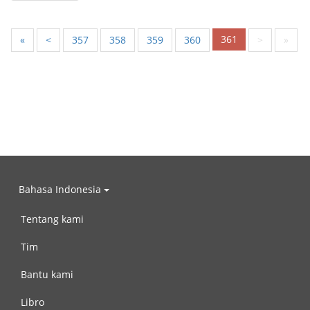
361
«
<
357
358
359
360
>
»
Bahasa Indonesia
Tentang kami
Tim
Bantu kami
Libro