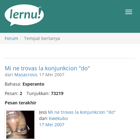
Ke
daftar
Men
isi
Forum
Tempat bertanya
Mi ne trovas la konjunkcion "do"
dari
Masacroso
, 17 Mei 2007
Bahasa:
Esperanto
Pesan:
2
Tunjukkan:
73219
Pesan terakhir
(eo)
Mi ne trovas la konjunkcion "do"
dari
Kwekubo
17 Mei 2007