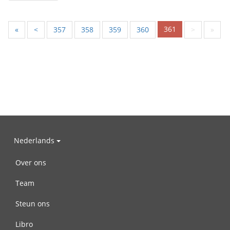
361
«
<
357
358
359
360
>
»
Nederlands
Over ons
Team
Steun ons
Libro