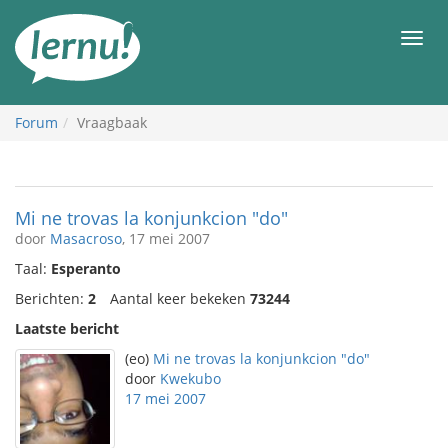
Naar
de
Men
inhoud
Forum
Vraagbaak
Mi ne trovas la konjunkcion "do"
door
Masacroso
, 17 mei 2007
Taal:
Esperanto
Berichten:
2
Aantal keer bekeken
73244
Laatste bericht
(eo)
Mi ne trovas la konjunkcion "do"
door
Kwekubo
17 mei 2007