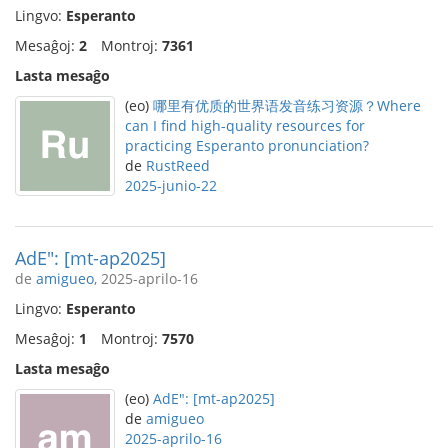
Lingvo:
Esperanto
Mesaĝoj:
2
Montroj:
7361
Lasta mesaĝo
(eo)
哪里有优质的世界语发音练习资源？Where
can I find high-quality resources for
practicing Esperanto pronunciation?
de
RustReed
2025-junio-22
AdE": [mt-ap2025]
de
amigueo
, 2025-aprilo-16
Lingvo:
Esperanto
Mesaĝoj:
1
Montroj:
7570
Lasta mesaĝo
(eo)
AdE": [mt-ap2025]
de
amigueo
2025-aprilo-16