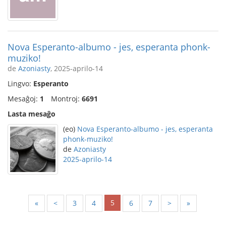
Nova Esperanto-albumo - jes, esperanta phonk-
muziko!
de
Azoniasty
, 2025-aprilo-14
Lingvo:
Esperanto
Mesaĝoj:
1
Montroj:
6691
Lasta mesaĝo
(eo)
Nova Esperanto-albumo - jes, esperanta
phonk-muziko!
de
Azoniasty
2025-aprilo-14
5
«
<
3
4
6
7
>
»