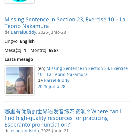
Missing Sentence in Section 23, Exercise 10 – La
Teorio Nakamura
de
BarrelBuddy
, 2025-junio-28
Lingvo:
English
Mesaĝoj:
1
Montroj:
6857
Lasta mesaĝo
(en)
Missing Sentence in Section 23, Exercise
10 – La Teorio Nakamura
de
BarrelBuddy
2025-junio-28
哪里有优质的世界语发音练习资源？Where can I
find high-quality resources for practicing
Esperanto pronunciation?
de
esperantistdo
, 2025-junio-21