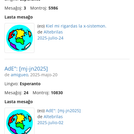
Mesaĝoj:
3
Montroj:
5986
Lasta mesaĝo
(eo)
Kiel mi rigardas la x-sistemon.
de
Altebrilas
2025-julio-24
AdE": [mj-jn2025]
de
amigueo
, 2025-majo-20
Lingvo:
Esperanto
Mesaĝoj:
24
Montroj:
10830
Lasta mesaĝo
(eo)
AdE": [mj-jn2025]
de
Altebrilas
2025-julio-02