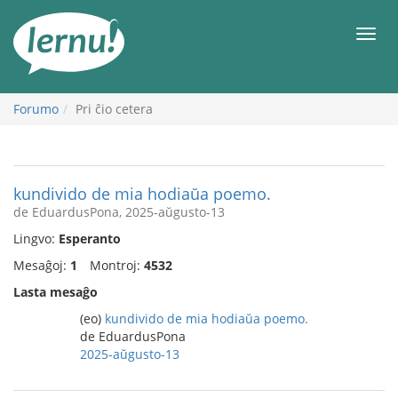
Al
la
Men
enhavo
Forumo
Pri ĉio cetera
kundivido de mia hodiaŭa poemo.
de EduardusPona, 2025-aŭgusto-13
Lingvo:
Esperanto
Mesaĝoj:
1
Montroj:
4532
Lasta mesaĝo
(eo)
kundivido de mia hodiaŭa poemo.
de EduardusPona
2025-aŭgusto-13