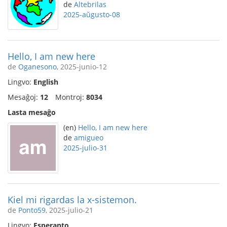
de
Altebrilas
2025-aŭgusto-08
Hello, I am new here
de
Oganesono
, 2025-junio-12
Lingvo:
English
Mesaĝoj:
12
Montroj:
8034
Lasta mesaĝo
(en)
Hello, I am new here
de
amigueo
2025-julio-31
Kiel mi rigardas la x-sistemon.
de
Ponto59
, 2025-julio-21
Lingvo:
Esperanto