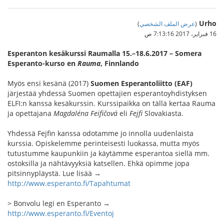
Urho
(
عرض الملف الشخصي
)
16 فبراير، 2017 7:13:16 ص
Esperanton kesäkurssi Raumalla 15.–18.6.2017 – Somera
Esperanto-kurso en
Rauma
, Finnlando
Myös ensi kesänä (2017)
Suomen Esperantoliitto (EAF)
järjestää yhdessä Suomen opettajien esperantoyhdistyksen
ELFI:n kanssa kesäkurssin. Kurssipaikka on tällä kertaa Rauma
ja opettajana
Magdaléna Feifičová
eli
Fejfi
Slovakiasta.
Yhdessä Fejfin kanssa odotamme jo innolla uudenlaista
kurssia. Opiskelemme perinteisesti luokassa, mutta myös
tutustumme kaupunkiin ja käytämme esperantoa siellä mm.
ostoksilla ja nähtävyyksiä katsellen. Ehkä opimme jopa
pitsinnypläystä. Lue lisää →
http://www.esperanto.fi/Tapahtumat
> Bonvolu legi en Esperanto →
http://www.esperanto.fi/Eventoj