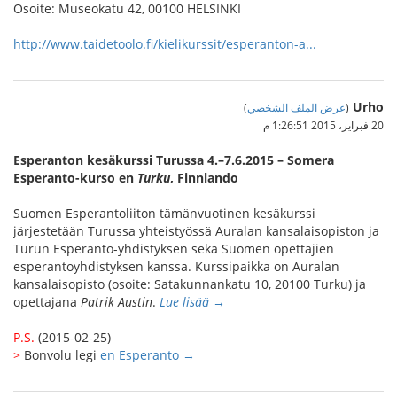
Osoite: Museokatu 42, 00100 HELSINKI
http://www.taidetoolo.fi/kielikurssit/esperanton-a...
Urho
(
عرض الملف الشخصي
)
20 فبراير، 2015 1:26:51 م
Esperanton kesäkurssi Turussa 4.–7.6.2015 – Somera
Esperanto-kurso en
Turku
, Finnlando
Suomen Esperantoliiton tämänvuotinen kesäkurssi
järjestetään Turussa yhteistyössä Auralan kansalaisopiston ja
Turun Esperanto-yhdistyksen sekä Suomen opettajien
esperantoyhdistyksen kanssa. Kurssipaikka on Auralan
kansalaisopisto (osoite: Satakunnankatu 10, 20100 Turku) ja
opettajana
Patrik Austin
.
Lue lisää →
P.S.
(2015-02-25)
>
Bonvolu legi
en Esperanto →