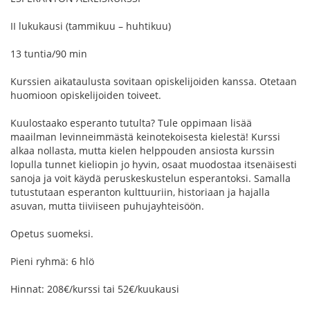
II lukukausi (tammikuu – huhtikuu)
13 tuntia/90 min
Kurssien aikataulusta sovitaan opiskelijoiden kanssa. Otetaan
huomioon opiskelijoiden toiveet.
Kuulostaako esperanto tutulta? Tule oppimaan lisää
maailman levinneimmästä keinotekoisesta kielestä! Kurssi
alkaa nollasta, mutta kielen helppouden ansiosta kurssin
lopulla tunnet kieliopin jo hyvin, osaat muodostaa itsenäisesti
sanoja ja voit käydä peruskeskustelun esperantoksi. Samalla
tutustutaan esperanton kulttuuriin, historiaan ja hajalla
asuvan, mutta tiiviiseen puhujayhteisöön.
Opetus suomeksi.
Pieni ryhmä: 6 hlö
Hinnat: 208€/kurssi tai 52€/kuukausi