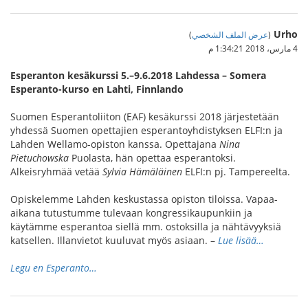
Urho
(
عرض الملف الشخصي
)
4 مارس، 2018 1:34:21 م
Esperanton kesäkurssi 5.–9.6.2018 Lahdessa – Somera
Esperanto-kurso en Lahti, Finnlando
Suomen Esperantoliiton (EAF) kesäkurssi 2018 järjestetään
yhdessä Suomen opettajien esperantoyhdistyksen ELFI:n ja
Lahden Wellamo-opiston kanssa. Opettajana
Nina
Pietuchowska
Puolasta, hän opettaa esperantoksi.
Alkeisryhmää vetää
Sylvia Hämäläinen
ELFI:n pj. Tampereelta.
Opiskelemme Lahden keskustassa opiston tiloissa. Vapaa-
aikana tutustumme tulevaan kongressikaupunkiin ja
käytämme esperantoa siellä mm. ostoksilla ja nähtävyyksiä
katsellen. Illanvietot kuuluvat myös asiaan. –
Lue lisää…
Legu en Esperanto…