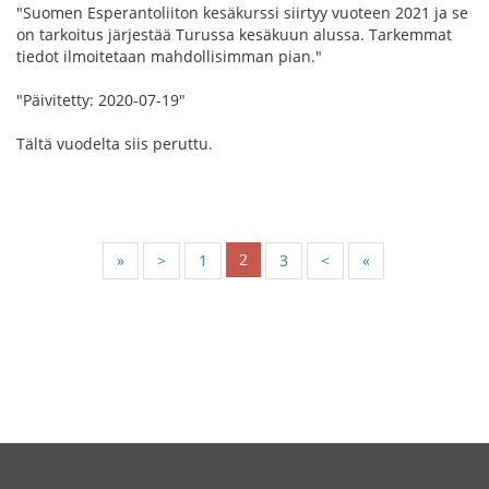
"Suomen Esperantoliiton kesäkurssi siirtyy vuoteen 2021 ja se
on tarkoitus järjestää Turussa kesäkuun alussa. Tarkemmat
tiedot ilmoitetaan mahdollisimman pian."
"Päivitetty: 2020-07-19"
Tältä vuodelta siis peruttu.
2
«
<
1
3
>
»