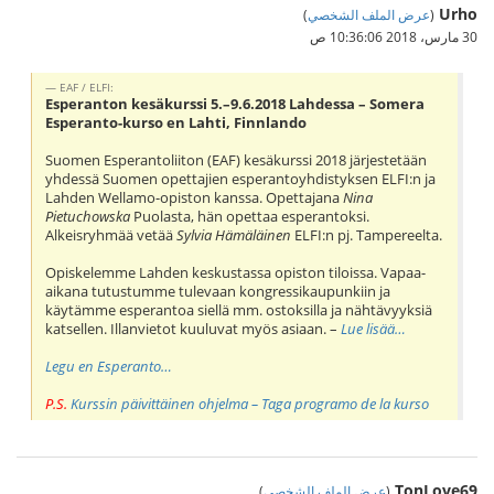
Urho
(
عرض الملف الشخصي
)
30 مارس، 2018 10:36:06 ص
EAF / ELFI:
Esperanton kesäkurssi 5.–9.6.2018 Lahdessa – Somera
Esperanto-kurso en Lahti, Finnlando
Suomen Esperantoliiton (EAF) kesäkurssi 2018 järjestetään
yhdessä Suomen opettajien esperantoyhdistyksen ELFI:n ja
Lahden Wellamo-opiston kanssa. Opettajana
Nina
Pietuchowska
Puolasta, hän opettaa esperantoksi.
Alkeisryhmää vetää
Sylvia Hämäläinen
ELFI:n pj. Tampereelta.
Opiskelemme Lahden keskustassa opiston tiloissa. Vapaa-
aikana tutustumme tulevaan kongressikaupunkiin ja
käytämme esperantoa siellä mm. ostoksilla ja nähtävyyksiä
katsellen. Illanvietot kuuluvat myös asiaan. –
Lue lisää…
Legu en Esperanto…
P.S.
Kurssin päivittäinen ohjelma – Taga programo de la kurso
TonLove69
(
عرض الملف الشخصي
)