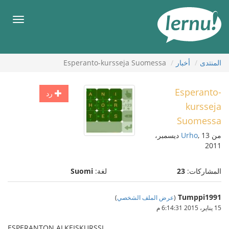
لى
لمحتويات
قائمة
طعام
المنتدى
أخبار
Esperanto-kursseja Suomessa
Esperanto-
رد
kursseja
Suomessa
من
Urho
, 13 ديسمبر،
2011
المشاركات:
23
لغة:
Suomi
Tumppi1991
(
عرض الملف الشخصي
)
15 يناير، 2015 6:14:31 م
ESPERANTON ALKEISKURSSI