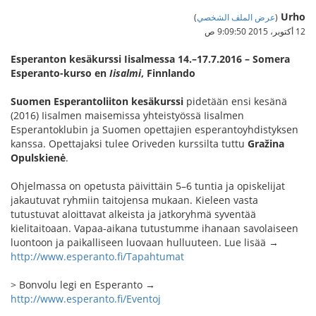
Urho
(
عرض الملف الشخصي
)
12 أكتوبر، 2015 9:09:50 ص
Esperanton kesäkurssi Iisalmessa 14.–17.7.2016 – Somera
Esperanto-kurso en
Iisalmi
, Finnlando
Suomen Esperantoliiton kesäkurssi
pidetään ensi kesänä
(2016) Iisalmen maisemissa yhteistyössä Iisalmen
Esperantoklubin ja Suomen opettajien esperantoyhdistyksen
kanssa. Opettajaksi tulee Oriveden kurssilta tuttu
Gražina
Opulskienė
.
Ohjelmassa on opetusta päivittäin 5–6 tuntia ja opiskelijat
jakautuvat ryhmiin taitojensa mukaan. Kieleen vasta
tutustuvat aloittavat alkeista ja jatkoryhmä syventää
kielitaitoaan. Vapaa-aikana tutustumme ihanaan savolaiseen
luontoon ja paikalliseen luovaan hulluuteen. Lue lisää →
http://www.esperanto.fi/Tapahtumat
> Bonvolu legi en Esperanto →
http://www.esperanto.fi/Eventoj