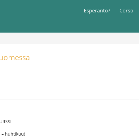
Esperanto?
Corso
Suomessa
URSSI
 – huhtikuu)