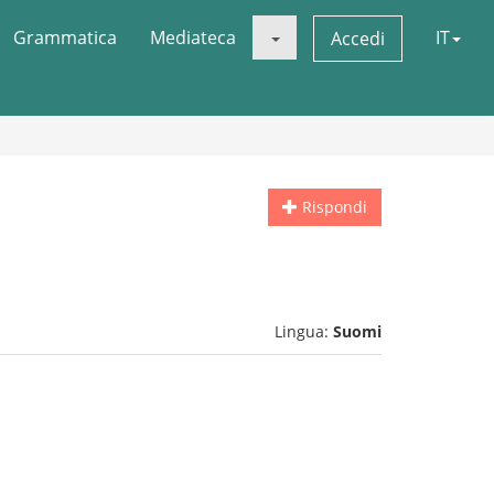
Grammatica
Mediateca
IT
Accedi
Rispondi
Lingua:
Suomi