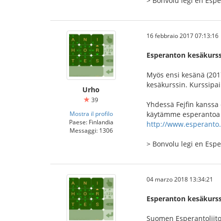
> Bonvolu legi en Es
16 febbraio 2017 07:13:16
Esperanton kesäkurss
Myös ensi kesänä (20
kesäkurssin. Kurssipa
Urho
39
Yhdessä Fejfin kanssa
Mostra il profilo
käytämme esperantoa si
Paese: Finlandia
http://www.esperanto
Messaggi: 1306
> Bonvolu legi en Es
04 marzo 2018 13:34:21
Esperanton kesäkurss
Suomen Esperantoliito