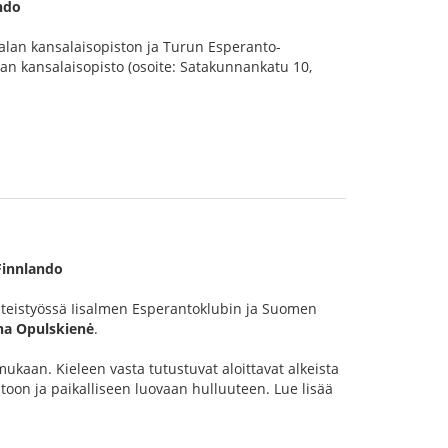
ndo
alan kansalaisopiston ja Turun Esperanto-
n kansalaisopisto (osoite: Satakunnankatu 10,
Finnlando
teistyössä Iisalmen Esperantoklubin ja Suomen
na Opulskienė
.
mukaan. Kieleen vasta tutustuvat aloittavat alkeista
oon ja paikalliseen luovaan hulluuteen. Lue lisää