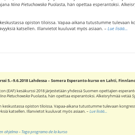
tajana
Nina Pietuchowska
Puolasta, hän opettaa esperantoksi. Alkei
skustassa opiston tiloissa. Vapaa-aikana tutustumme tulevaan ko
ävyyksiä katsellen. Illanvietot kuuluvat myös asiaan. –
Lue lisää…
ssi 5.–9.6.2018 Lahdessa – Somera Esperanto-kurso en Lahti, Finnlan
ton (EAF) kesäkurssi 2018 järjestetään yhdessä Suomen opettajien esperan
ina Pietuchowska
Puolasta, hän opettaa esperantoksi. Alkeisryhmää vetää
S
keskustassa opiston tiloissa. Vapaa-aikana tutustumme tulevaan kongress
yksiä katsellen. Illanvietot kuuluvat myös asiaan. –
Lue lisää…
nen ohjelma – Taga programo de la kurso