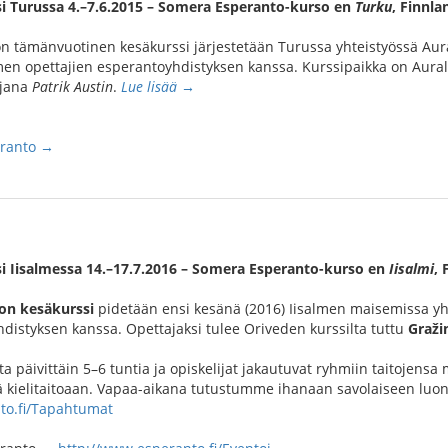
i Turussa 4.–7.6.2015 – Somera Esperanto-kurso en
Turku
, Finnla
n tämänvuotinen kesäkurssi järjestetään Turussa yhteistyössä Aur
en opettajien esperantoyhdistyksen kanssa. Kurssipaikka on Aurala
ajana
Patrik Austin
.
Lue lisää →
eranto →
i Iisalmessa 14.–17.7.2016 – Somera Esperanto-kurso en
Iisalmi
, 
on kesäkurssi
pidetään ensi kesänä (2016) Iisalmen maisemissa yh
distyksen kanssa. Opettajaksi tulee Oriveden kurssilta tuttu
Graži
 päivittäin 5–6 tuntia ja opiskelijat jakautuvat ryhmiin taitojensa 
 kielitaitoaan. Vapaa-aikana tutustumme ihanaan savolaiseen luont
to.fi/Tapahtumat