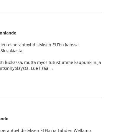
innlando
ien esperantoyhdistyksen ELFI:n kanssa
Slovakiasta.
sti luokassa, mutta myös tutustumme kaupunkiin ja
itsinnypläystä. Lue lisää →
lando
sperantoyhdistyksen ELFI:n ja Lahden Wellamo-