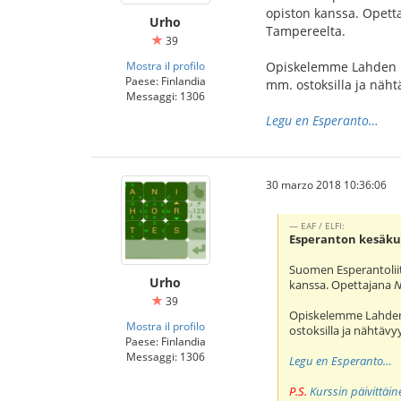
opiston kanssa. Opet
Urho
Tampereelta.
39
Mostra il profilo
Opiskelemme Lahden ke
Paese: Finlandia
mm. ostoksilla ja näht
Messaggi: 1306
Legu en Esperanto…
30 marzo 2018 10:36:06
EAF / ELFI:
Esperanton kesäkur
Suomen Esperantolii
Urho
kanssa. Opettajana
N
39
Opiskelemme Lahden 
Mostra il profilo
ostoksilla ja nähtävy
Paese: Finlandia
Messaggi: 1306
Legu en Esperanto…
P.S.
Kurssin päivittäi