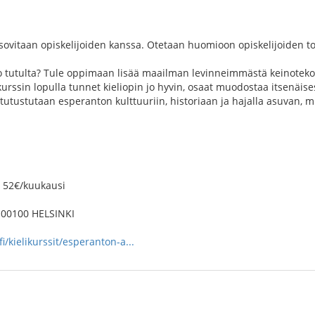
sovitaan opiskelijoiden kanssa. Otetaan huomioon opiskelijoiden to
tutulta? Tule oppimaan lisää maailman levinneimmästä keinotekoise
rssin lopulla tunnet kieliopin jo hyvin, osaat muodostaa itsenäise
tutustutaan esperanton kulttuuriin, historiaan ja hajalla asuvan, m
i 52€/kuukausi
 00100 HELSINKI
i/kielikurssit/esperanton-a...