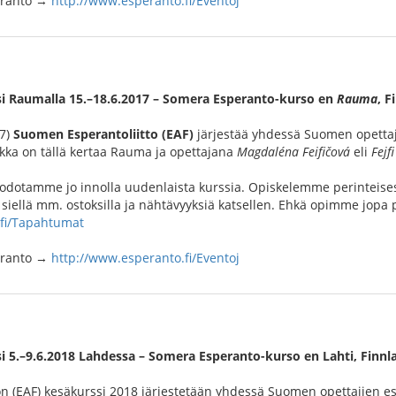
peranto →
http://www.esperanto.fi/Eventoj
i Raumalla 15.–18.6.2017 – Somera Esperanto-kurso en
Rauma
, F
17)
Suomen Esperantoliitto (EAF)
järjestää yhdessä Suomen opettaj
ikka on tällä kertaa Rauma ja opettajana
Magdaléna Feifičová
eli
Fejfi
 odotamme jo innolla uudenlaista kurssia. Opiskelemme perinteise
ellä mm. ostoksilla ja nähtävyyksiä katsellen. Ehkä opimme jopa p
.fi/Tapahtumat
peranto →
http://www.esperanto.fi/Eventoj
i 5.–9.6.2018 Lahdessa – Somera Esperanto-kurso en Lahti, Finn
n (EAF) kesäkurssi 2018 järjestetään yhdessä Suomen opettajien e