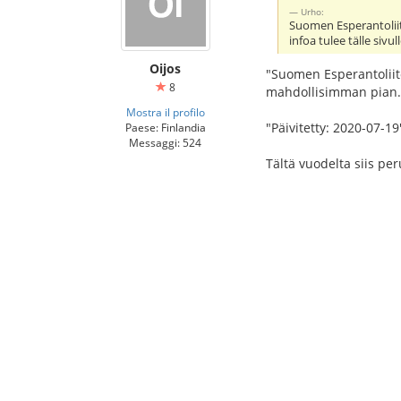
Urho:
Suomen Esperantoliitt
infoa tulee tälle sivu
Oijos
"Suomen Esperantoliito
8
mahdollisimman pian.
Mostra il profilo
"Päivitetty: 2020-07-19
Paese: Finlandia
Messaggi: 524
Tältä vuodelta siis per