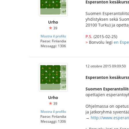
Esperanton kesäkurss
Suomen Esperantoliito
yhdistyksen sekä Suom
Urho
20100 Turku) ja opett
39
Mostra il profilo
P.S.
(2015-02-25)
Paese: Finlandia
>
Bonvolu legi
en Esp
Messaggi: 1306
12 ottobre 2015 09:09:50
Esperanton kesäkurss
Suomen Esperantoliit
opettajien esperantoyh
Urho
39
Ohjelmassa on opetusta
Mostra il profilo
ja jatkoryhmä syventää
Paese: Finlandia
→
http://www.esperan
Messaggi: 1306