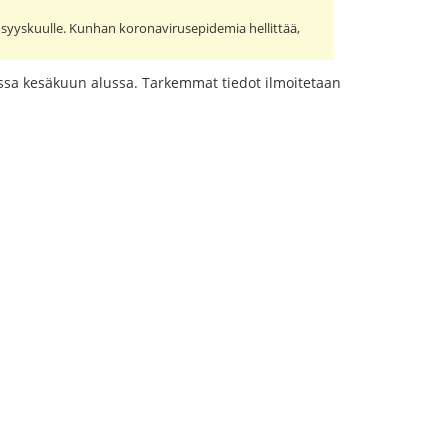
a syyskuulle. Kunhan koronavirusepidemia hellittää,
russa kesäkuun alussa. Tarkemmat tiedot ilmoitetaan