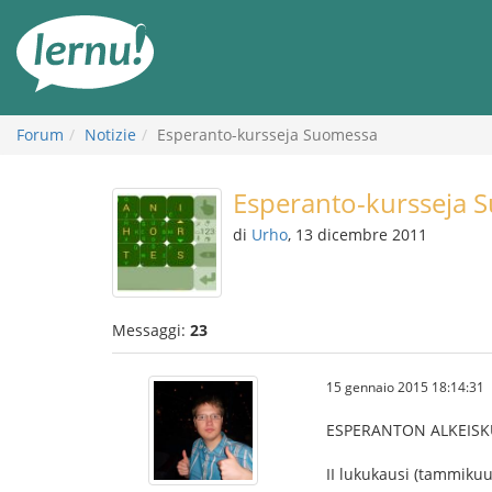
Vai
all’indice
Forum
Notizie
Esperanto-kursseja Suomessa
Esperanto-kursseja 
di
Urho
, 13 dicembre 2011
Messaggi:
23
15 gennaio 2015 18:14:31
ESPERANTON ALKEISK
II lukukausi (tammikuu