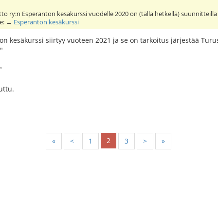
o ry:n Esperanton kesäkurssi vuodelle 2020 on (tällä hetkellä) suunnitteill
lle: →
Esperanton kesäkurssi
n kesäkurssi siirtyy vuoteen 2021 ja se on tarkoitus järjestää Tu
"
"
uttu.
2
«
<
1
3
>
»