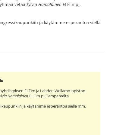
sryhmää vetää
Sylvia Hämäläinen
ELFI:n pj.
ngressikaupunkiin ja käytämme esperantoa siellä
do
toyhdistyksen ELFI:n ja Lahden Wellamo-opiston
ylvia Hämäläinen
ELFI:n pj. Tampereelta.
ikaupunkiin ja käytämme esperantoa siellä mm.