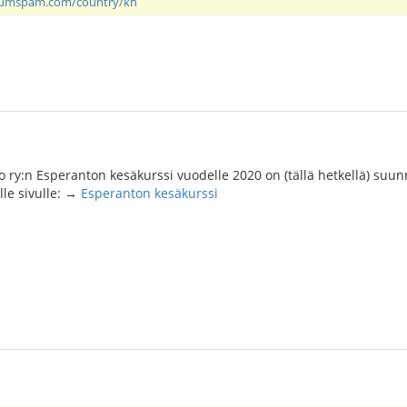
rumspam.com/country/kh
 ry:n Esperanton kesäkurssi vuodelle 2020 on (tällä hetkellä) suu
älle sivulle: →
Esperanton kesäkurssi