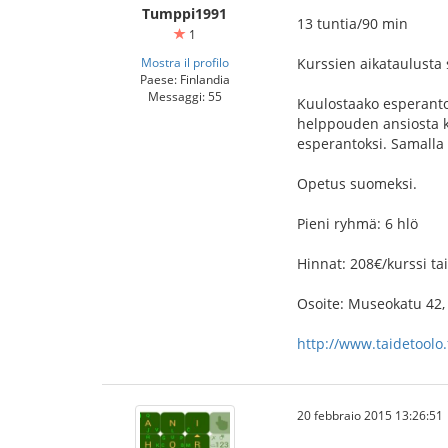
Tumppi1991
13 tuntia/90 min
1
Mostra il profilo
Kurssien aikataulusta 
Paese: Finlandia
Messaggi: 55
Kuulostaako esperanto 
helppouden ansiosta ku
esperantoksi. Samalla 
Opetus suomeksi.
Pieni ryhmä: 6 hlö
Hinnat: 208€/kurssi ta
Osoite: Museokatu 42,
http://www.taidetoolo.f
20 febbraio 2015 13:26:51