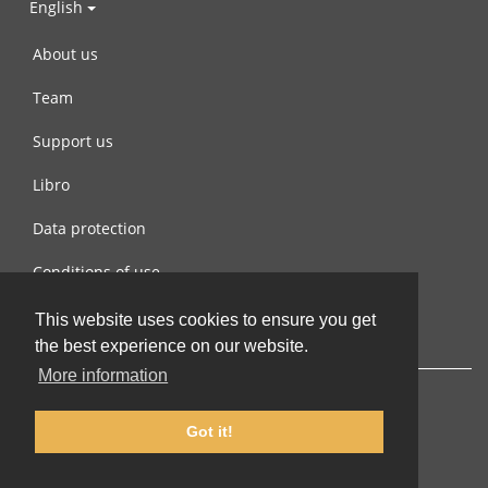
English
About us
Team
Support us
Libro
Data protection
Conditions of use
Contact us
This website uses cookies to ensure you get
the best experience on our website.
More information
Got it!
© 2002-2026 lernu.net |
Impressum