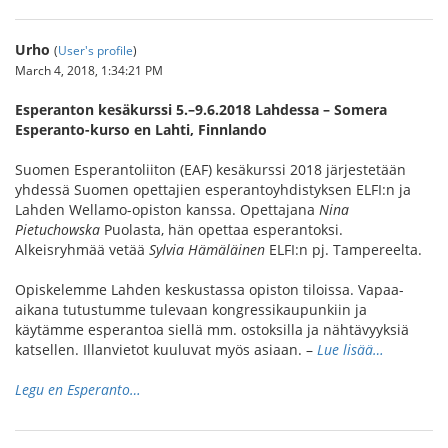
Urho
(
User's profile
)
March 4, 2018, 1:34:21 PM
Esperanton kesäkurssi 5.–9.6.2018 Lahdessa – Somera
Esperanto-kurso en Lahti, Finnlando
Suomen Esperantoliiton (EAF) kesäkurssi 2018 järjestetään
yhdessä Suomen opettajien esperantoyhdistyksen ELFI:n ja
Lahden Wellamo-opiston kanssa. Opettajana
Nina
Pietuchowska
Puolasta, hän opettaa esperantoksi.
Alkeisryhmää vetää
Sylvia Hämäläinen
ELFI:n pj. Tampereelta.
Opiskelemme Lahden keskustassa opiston tiloissa. Vapaa-
aikana tutustumme tulevaan kongressikaupunkiin ja
käytämme esperantoa siellä mm. ostoksilla ja nähtävyyksiä
katsellen. Illanvietot kuuluvat myös asiaan. –
Lue lisää…
Legu en Esperanto…