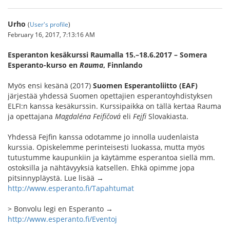
Urho
(
User's profile
)
February 16, 2017, 7:13:16 AM
Esperanton kesäkurssi Raumalla 15.–18.6.2017 – Somera
Esperanto-kurso en
Rauma
, Finnlando
Myös ensi kesänä (2017)
Suomen Esperantoliitto (EAF)
järjestää yhdessä Suomen opettajien esperantoyhdistyksen
ELFI:n kanssa kesäkurssin. Kurssipaikka on tällä kertaa Rauma
ja opettajana
Magdaléna Feifičová
eli
Fejfi
Slovakiasta.
Yhdessä Fejfin kanssa odotamme jo innolla uudenlaista
kurssia. Opiskelemme perinteisesti luokassa, mutta myös
tutustumme kaupunkiin ja käytämme esperantoa siellä mm.
ostoksilla ja nähtävyyksiä katsellen. Ehkä opimme jopa
pitsinnypläystä. Lue lisää →
http://www.esperanto.fi/Tapahtumat
> Bonvolu legi en Esperanto →
http://www.esperanto.fi/Eventoj