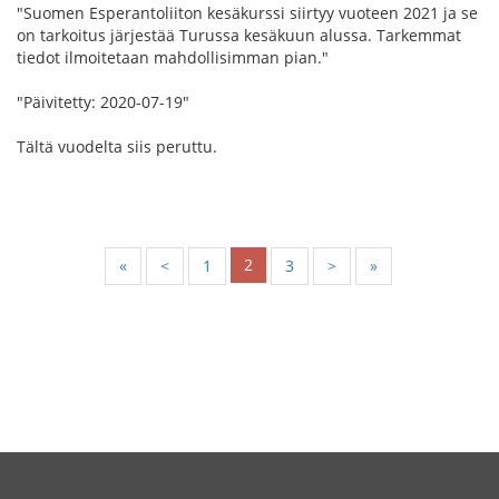
"Suomen Esperantoliiton kesäkurssi siirtyy vuoteen 2021 ja se
on tarkoitus järjestää Turussa kesäkuun alussa. Tarkemmat
tiedot ilmoitetaan mahdollisimman pian."
"Päivitetty: 2020-07-19"
Tältä vuodelta siis peruttu.
2
«
<
1
3
>
»