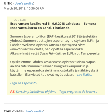
Urho
(
User's profile
)
March 30, 2018, 10:36:06 AM
EAF / ELFI:
Esperanton kesäkurssi 5.–9.6.2018 Lahdessa – Somera
Esperanto-kurso en Lahti, Finnlando
Suomen Esperantoliiton (EAF) kesäkurssi 2018 järjestetään
yhdessä Suomen opettajien esperantoyhdistyksen ELFI:n ja
Lahden Wellamo-opiston kanssa. Opettajana
Nina
Pietuchowska
Puolasta, hän opettaa esperantoksi.
Alkeisryhmää vetää
Sylvia Hämäläinen
ELFI:n pj. Tampereelta.
Opiskelemme Lahden keskustassa opiston tiloissa. Vapaa-
aikana tutustumme tulevaan kongressikaupunkiin ja
käytämme esperantoa siellä mm. ostoksilla ja nähtävyyksiä
katsellen. Illanvietot kuuluvat myös asiaan. –
Lue lisää…
Legu en Esperanto…
P.S.
Kurssin päivittäinen ohjelma – Taga programo de la kurso
TonLove69
(
User's profile
)