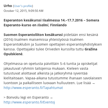
Urho
(
User's profile
)
October 12, 2015, 9:09:50 AM
Esperanton kesäkurssi Iisalmessa 14.–17.7.2016 – Somera
Esperanto-kurso en
Iisalmi
, Finnlando
Suomen Esperantoliiton kesäkurssi
pidetään ensi kesänä
(2016) Iisalmen maisemissa yhteistyössä Iisalmen
Esperantoklubin ja Suomen opettajien esperantoyhdistyksen
kanssa. Opettajaksi tulee Oriveden kurssilta tuttu
Gražina
Opulskienė
.
Ohjelmassa on opetusta päivittäin 5–6 tuntia ja opiskelijat
jakautuvat ryhmiin taitojensa mukaan. Kieleen vasta
tutustuvat aloittavat alkeista ja jatkoryhmä syventää
kielitaitoaan. Vapaa-aikana tutustumme ihanaan savolaiseen
luontoon ja paikalliseen luovaan hulluuteen. Lue lisää →
http://www.esperanto.fi/Tapahtumat
> Bonvolu legi en Esperanto →
http://www.esperanto.fi/Eventoj