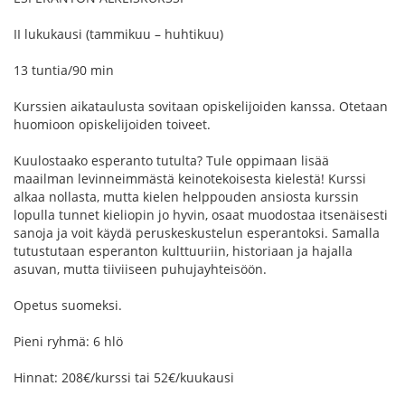
II lukukausi (tammikuu – huhtikuu)
13 tuntia/90 min
Kurssien aikataulusta sovitaan opiskelijoiden kanssa. Otetaan
huomioon opiskelijoiden toiveet.
Kuulostaako esperanto tutulta? Tule oppimaan lisää
maailman levinneimmästä keinotekoisesta kielestä! Kurssi
alkaa nollasta, mutta kielen helppouden ansiosta kurssin
lopulla tunnet kieliopin jo hyvin, osaat muodostaa itsenäisesti
sanoja ja voit käydä peruskeskustelun esperantoksi. Samalla
tutustutaan esperanton kulttuuriin, historiaan ja hajalla
asuvan, mutta tiiviiseen puhujayhteisöön.
Opetus suomeksi.
Pieni ryhmä: 6 hlö
Hinnat: 208€/kurssi tai 52€/kuukausi