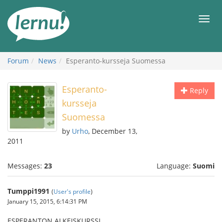
Skip
to
Men
the
content
Forum
News
Esperanto-kursseja Suomessa
Esperanto-
Reply
kursseja
Suomessa
by
Urho
, December 13,
2011
Messages:
23
Language:
Suomi
Tumppi1991
(
User's profile
)
January 15, 2015, 6:14:31 PM
ESPERANTON ALKEISKURSSI