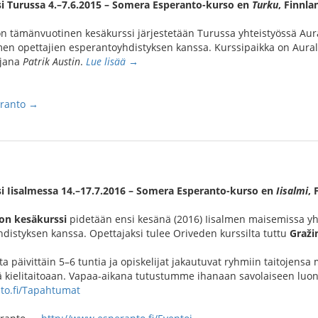
i Turussa 4.–7.6.2015 – Somera Esperanto-kurso en
Turku
, Finnla
n tämänvuotinen kesäkurssi järjestetään Turussa yhteistyössä Aur
en opettajien esperantoyhdistyksen kanssa. Kurssipaikka on Aurala
ajana
Patrik Austin
.
Lue lisää →
eranto →
i Iisalmessa 14.–17.7.2016 – Somera Esperanto-kurso en
Iisalmi
, 
on kesäkurssi
pidetään ensi kesänä (2016) Iisalmen maisemissa yh
distyksen kanssa. Opettajaksi tulee Oriveden kurssilta tuttu
Graži
 päivittäin 5–6 tuntia ja opiskelijat jakautuvat ryhmiin taitojensa 
 kielitaitoaan. Vapaa-aikana tutustumme ihanaan savolaiseen luont
to.fi/Tapahtumat