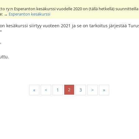
o ry:n Esperanton kesäkurssi vuodelle 2020 on (tällä hetkellä) suunnitteill
lle: →
Esperanton kesäkurssi
n kesäkurssi siirtyy vuoteen 2021 ja se on tarkoitus järjestää Tu
"
"
uttu.
2
«
<
1
3
>
»