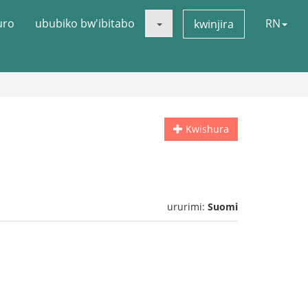
uro
ububiko bw'ibitabo
RN
kwinjira
Kwishura
ururimi:
Suomi