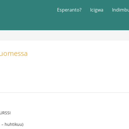
Esperanto?
Icigwa
Indimb
Suomessa
URSSI
 – huhtikuu)