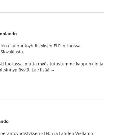
innlando
ien esperantoyhdistyksen ELFI:n kanssa
Slovakiasta.
sti luokassa, mutta myös tutustumme kaupunkiin ja
itsinnypläystä. Lue lisää →
lando
sperantoyhdistyksen ELFI:n ja Lahden Wellamo-