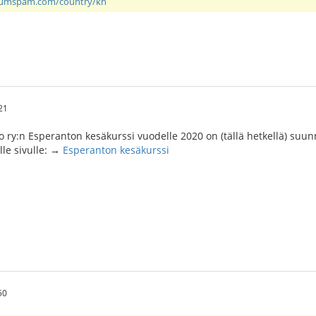
rumspam.com/country/kh
21
 ry:n Esperanton kesäkurssi vuodelle 2020 on (tällä hetkellä) suu
älle sivulle: →
Esperanton kesäkurssi
50