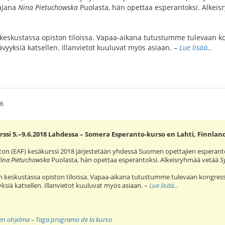
tajana
Nina Pietuchowska
Puolasta, hän opettaa esperantoksi. Alkei
skustassa opiston tiloissa. Vapaa-aikana tutustumme tulevaan ko
ävyyksiä katsellen. Illanvietot kuuluvat myös asiaan. –
Lue lisää…
06
ssi 5.–9.6.2018 Lahdessa – Somera Esperanto-kurso en Lahti, Finnlan
ton (EAF) kesäkurssi 2018 järjestetään yhdessä Suomen opettajien esperan
ina Pietuchowska
Puolasta, hän opettaa esperantoksi. Alkeisryhmää vetää
S
keskustassa opiston tiloissa. Vapaa-aikana tutustumme tulevaan kongress
yksiä katsellen. Illanvietot kuuluvat myös asiaan. –
Lue lisää…
nen ohjelma – Taga programo de la kurso