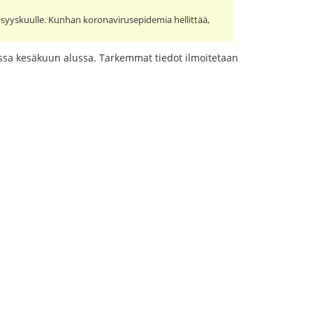
a syyskuulle. Kunhan koronavirusepidemia hellittää,
russa kesäkuun alussa. Tarkemmat tiedot ilmoitetaan