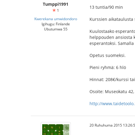
Tumppi1991
13 tuntia/90 min
1
Kwerekana umwidondoro
Kurssien aikataulusta 
Igihugu: Finlande
Ubutumwa 55
Kuulostaako esperanto 
helppouden ansiosta ku
esperantoksi. Samalla 
Opetus suomeksi.
Pieni ryhmä: 6 hlö
Hinnat: 208€/kurssi ta
Osoite: Museokatu 42,
http://www.taidetoolo.f
20 Ruhuhuma 2015 13:26: