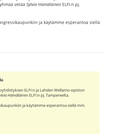
sryhmää vetää
Sylvia Hämäläinen
ELFI:n pj.
ngressikaupunkiin ja käytämme esperantoa siellä
do
toyhdistyksen ELFI:n ja Lahden Wellamo-opiston
ylvia Hämäläinen
ELFI:n pj. Tampereelta.
ikaupunkiin ja käytämme esperantoa siellä mm.