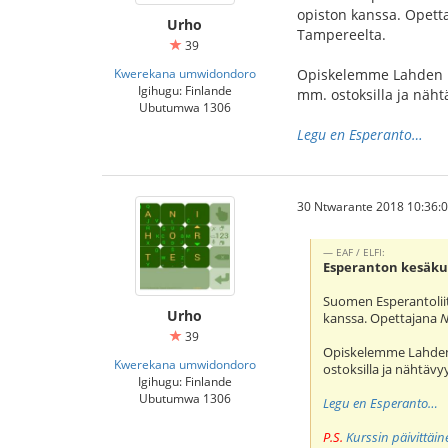
opiston kanssa. Opet
Urho
Tampereelta.
39
Kwerekana umwidondoro
Opiskelemme Lahden ke
Igihugu: Finlande
mm. ostoksilla ja näht
Ubutumwa 1306
Legu en Esperanto…
30 Ntwarante 2018 10:36:
EAF / ELFI:
Esperanton kesäkur
Suomen Esperantolii
Urho
kanssa. Opettajana
N
39
Opiskelemme Lahden 
Kwerekana umwidondoro
ostoksilla ja nähtävy
Igihugu: Finlande
Ubutumwa 1306
Legu en Esperanto…
P.S.
Kurssin päivittäi