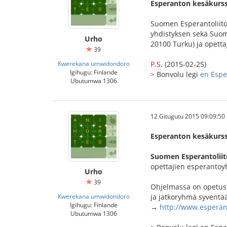
Esperanton kesäkurss
Suomen Esperantoliito
yhdistyksen sekä Suom
Urho
20100 Turku) ja opett
39
Kwerekana umwidondoro
P.S.
(2015-02-25)
Igihugu: Finlande
>
Bonvolu legi
en Esp
Ubutumwa 1306
12 Gitugutu 2015 09:09:50
Esperanton kesäkurss
Suomen Esperantoliit
opettajien esperantoyh
Urho
39
Ohjelmassa on opetusta
Kwerekana umwidondoro
ja jatkoryhmä syventää
Igihugu: Finlande
→
http://www.esperan
Ubutumwa 1306