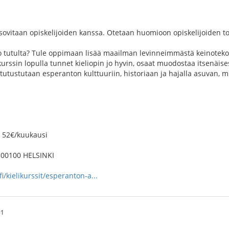
sovitaan opiskelijoiden kanssa. Otetaan huomioon opiskelijoiden to
tutulta? Tule oppimaan lisää maailman levinneimmästä keinotekoise
rssin lopulla tunnet kieliopin jo hyvin, osaat muodostaa itsenäise
tutustutaan esperanton kulttuuriin, historiaan ja hajalla asuvan, m
i 52€/kuukausi
 00100 HELSINKI
i/kielikurssit/esperanton-a...
51