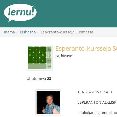
Ku
rupapuro
rw'ibirimwo
Inama
Bishasha
Esperanto-kursseja Suomessa
Esperanto-kursseja 
ca, kivuye
Ubutumwa
23
15 Nzero 2015 18:14:31
ESPERANTON ALKEISK
II lukukausi (tammikuu