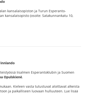
ndo
alan kansalaisopiston ja Turun Esperanto-
n kansalaisopisto (osoite: Satakunnankatu 10,
Finnlando
teistyössä Iisalmen Esperantoklubin ja Suomen
na Opulskienė
.
mukaan. Kieleen vasta tutustuvat aloittavat alkeista
oon ja paikalliseen luovaan hulluuteen. Lue lisää