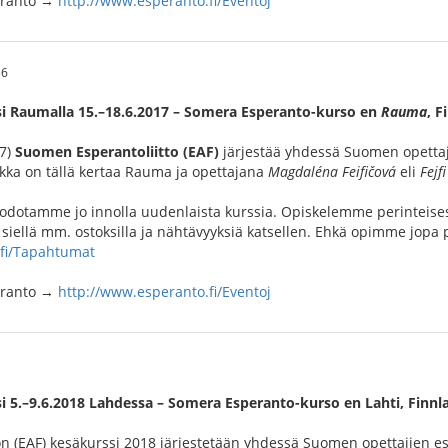
peranto →
http://www.esperanto.fi/Eventoj
16
i Raumalla 15.–18.6.2017 – Somera Esperanto-kurso en
Rauma
, F
17)
Suomen Esperantoliitto (EAF)
järjestää yhdessä Suomen opettaj
ikka on tällä kertaa Rauma ja opettajana
Magdaléna Feifičová
eli
Fejfi
 odotamme jo innolla uudenlaista kurssia. Opiskelemme perinteise
ellä mm. ostoksilla ja nähtävyyksiä katsellen. Ehkä opimme jopa p
.fi/Tapahtumat
peranto →
http://www.esperanto.fi/Eventoj
i 5.–9.6.2018 Lahdessa – Somera Esperanto-kurso en Lahti, Finn
n (EAF) kesäkurssi 2018 järjestetään yhdessä Suomen opettajien e