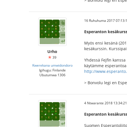
> Bonvolu legi en Es
16 Ruhuhuma 2017 07:13:
Esperanton kesäkurss
Myös ensi kesänä (20
kesäkurssin. Kurssipa
Urho
39
Yhdessä Fejfin kanssa
Kwerekana umwidondoro
käytämme esperantoa si
Igihugu: Finlande
http://www.esperanto
Ubutumwa 1306
> Bonvolu legi en Es
4 Ntwarante 2018 13:34:21
Esperanton kesäkurss
Suomen Esperantoliito