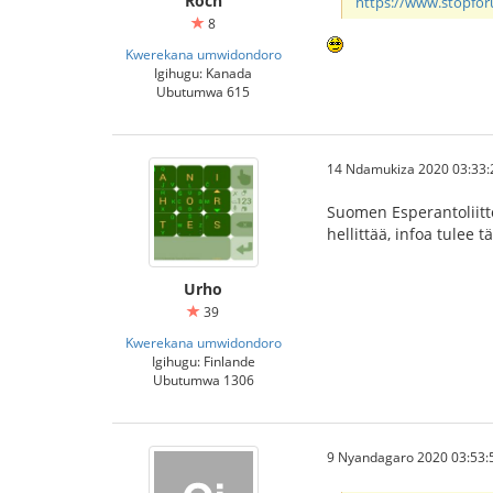
Roch
https://www.stopfo
8
Kwerekana umwidondoro
Igihugu: Kanada
Ubutumwa 615
14 Ndamukiza 2020 03:33:
Suomen Esperantoliitto
hellittää, infoa tulee t
Urho
39
Kwerekana umwidondoro
Igihugu: Finlande
Ubutumwa 1306
9 Nyandagaro 2020 03:53: