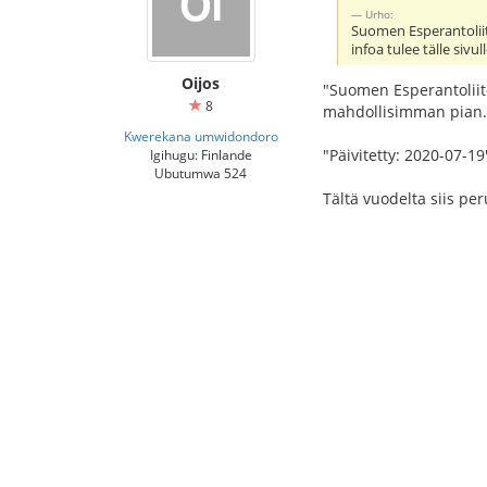
Urho:
Suomen Esperantoliitt
infoa tulee tälle sivu
Oijos
"Suomen Esperantoliito
8
mahdollisimman pian.
Kwerekana umwidondoro
"Päivitetty: 2020-07-19
Igihugu: Finlande
Ubutumwa 524
Tältä vuodelta siis per