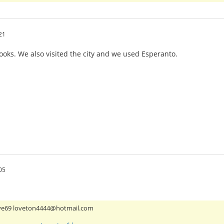
21
ooks. We also visited the city and we used Esperanto.
05
ove69 loveton4444@hotmail.com