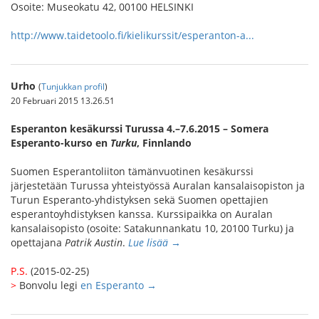
Osoite: Museokatu 42, 00100 HELSINKI
http://www.taidetoolo.fi/kielikurssit/esperanton-a...
Urho
(
Tunjukkan profil
)
20 Februari 2015 13.26.51
Esperanton kesäkurssi Turussa 4.–7.6.2015 – Somera
Esperanto-kurso en
Turku
, Finnlando
Suomen Esperantoliiton tämänvuotinen kesäkurssi
järjestetään Turussa yhteistyössä Auralan kansalaisopiston ja
Turun Esperanto-yhdistyksen sekä Suomen opettajien
esperantoyhdistyksen kanssa. Kurssipaikka on Auralan
kansalaisopisto (osoite: Satakunnankatu 10, 20100 Turku) ja
opettajana
Patrik Austin
.
Lue lisää →
P.S.
(2015-02-25)
>
Bonvolu legi
en Esperanto →