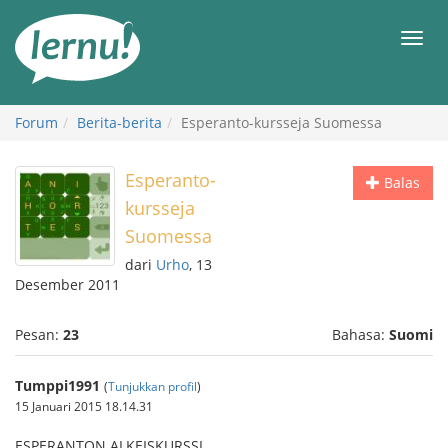
Ke
daftar
Men
isi
Forum
Berita-berita
Esperanto-kursseja Suomessa
Esperanto-
Balas
kursseja
Suomessa
dari
Urho
, 13
Desember 2011
Pesan:
23
Bahasa:
Suomi
Tumppi1991
(
Tunjukkan profil
)
15 Januari 2015 18.14.31
ESPERANTON ALKEISKURSSI