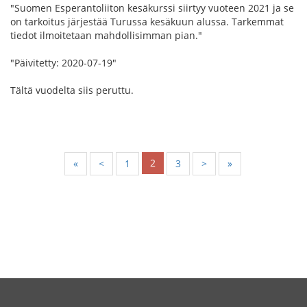
"Suomen Esperantoliiton kesäkurssi siirtyy vuoteen 2021 ja se
on tarkoitus järjestää Turussa kesäkuun alussa. Tarkemmat
tiedot ilmoitetaan mahdollisimman pian."
"Päivitetty: 2020-07-19"
Tältä vuodelta siis peruttu.
2
«
<
1
3
>
»