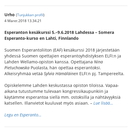
Urho
(
Tunjukkan profil
)
4 Maret 2018 13.34.21
Esperanton kesäkurssi 5.–9.6.2018 Lahdessa – Somera
Esperanto-kurso en Lahti, Finnlando
Suomen Esperantoliiton (EAF) kesäkurssi 2018 järjestetään
yhdessä Suomen opettajien esperantoyhdistyksen ELFI:n ja
Lahden Wellamo-opiston kanssa. Opettajana
Nina
Pietuchowska
Puolasta, hän opettaa esperantoksi.
Alkeisryhmää vetää
Sylvia Hämäläinen
ELFI:n pj. Tampereelta.
Opiskelemme Lahden keskustassa opiston tiloissa. Vapaa-
aikana tutustumme tulevaan kongressikaupunkiin ja
käytämme esperantoa siellä mm. ostoksilla ja nähtävyyksiä
katsellen. Illanvietot kuuluvat myös asiaan. –
Lue lisää…
Legu en Esperanto…