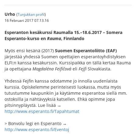
Urho
(
Tunjukkan profil
)
16 Februari 2017 07.13.16
Esperanton kesäkurssi Raumalla 15.–18.6.2017 – Somera
Esperanto-kurso en
Rauma
, Finnlando
Myös ensi kesänä (2017)
Suomen Esperantoliitto (EAF)
järjestää yhdessä Suomen opettajien esperantoyhdistyksen
ELFI:n kanssa kesäkurssin. Kurssipaikka on tällä kertaa Rauma
ja opettajana
Magdaléna Feifičová
eli
Fejfi
Slovakiasta.
Yhdessä Fejfin kanssa odotamme jo innolla uudenlaista
kurssia. Opiskelemme perinteisesti luokassa, mutta myös
tutustumme kaupunkiin ja käytämme esperantoa siellä mm.
ostoksilla ja nähtävyyksiä katsellen. Ehkä opimme jopa
pitsinnypläystä. Lue lisää →
http://www.esperanto.fi/Tapahtumat
> Bonvolu legi en Esperanto →
http://www.esperanto.fi/Eventoj