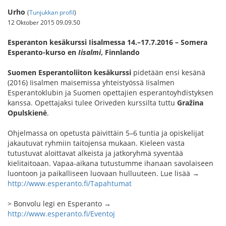
Urho
(
Tunjukkan profil
)
12 Oktober 2015 09.09.50
Esperanton kesäkurssi Iisalmessa 14.–17.7.2016 – Somera
Esperanto-kurso en
Iisalmi
, Finnlando
Suomen Esperantoliiton kesäkurssi
pidetään ensi kesänä
(2016) Iisalmen maisemissa yhteistyössä Iisalmen
Esperantoklubin ja Suomen opettajien esperantoyhdistyksen
kanssa. Opettajaksi tulee Oriveden kurssilta tuttu
Gražina
Opulskienė
.
Ohjelmassa on opetusta päivittäin 5–6 tuntia ja opiskelijat
jakautuvat ryhmiin taitojensa mukaan. Kieleen vasta
tutustuvat aloittavat alkeista ja jatkoryhmä syventää
kielitaitoaan. Vapaa-aikana tutustumme ihanaan savolaiseen
luontoon ja paikalliseen luovaan hulluuteen. Lue lisää →
http://www.esperanto.fi/Tapahtumat
> Bonvolu legi en Esperanto →
http://www.esperanto.fi/Eventoj