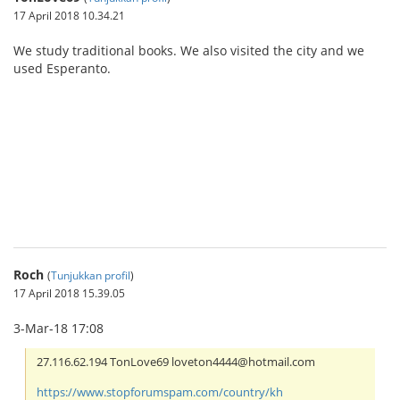
17 April 2018 10.34.21
We study traditional books. We also visited the city and we
used Esperanto.
IBCBET มือถือ
Roch
(
Tunjukkan profil
)
17 April 2018 15.39.05
3-Mar-18 17:08
27.116.62.194 TonLove69 loveton4444@hotmail.com
https://www.stopforumspam.com/country/kh