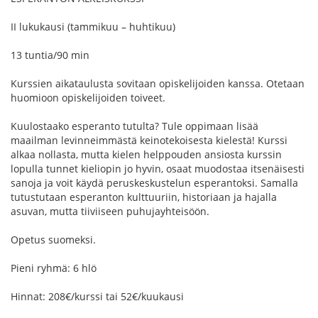
II lukukausi (tammikuu – huhtikuu)
13 tuntia/90 min
Kurssien aikataulusta sovitaan opiskelijoiden kanssa. Otetaan
huomioon opiskelijoiden toiveet.
Kuulostaako esperanto tutulta? Tule oppimaan lisää
maailman levinneimmästä keinotekoisesta kielestä! Kurssi
alkaa nollasta, mutta kielen helppouden ansiosta kurssin
lopulla tunnet kieliopin jo hyvin, osaat muodostaa itsenäisesti
sanoja ja voit käydä peruskeskustelun esperantoksi. Samalla
tutustutaan esperanton kulttuuriin, historiaan ja hajalla
asuvan, mutta tiiviiseen puhujayhteisöön.
Opetus suomeksi.
Pieni ryhmä: 6 hlö
Hinnat: 208€/kurssi tai 52€/kuukausi