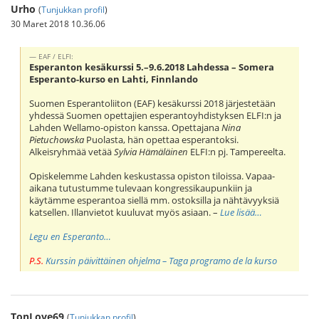
Urho
(
Tunjukkan profil
)
30 Maret 2018 10.36.06
EAF / ELFI:
Esperanton kesäkurssi 5.–9.6.2018 Lahdessa – Somera
Esperanto-kurso en Lahti, Finnlando
Suomen Esperantoliiton (EAF) kesäkurssi 2018 järjestetään
yhdessä Suomen opettajien esperantoyhdistyksen ELFI:n ja
Lahden Wellamo-opiston kanssa. Opettajana
Nina
Pietuchowska
Puolasta, hän opettaa esperantoksi.
Alkeisryhmää vetää
Sylvia Hämäläinen
ELFI:n pj. Tampereelta.
Opiskelemme Lahden keskustassa opiston tiloissa. Vapaa-
aikana tutustumme tulevaan kongressikaupunkiin ja
käytämme esperantoa siellä mm. ostoksilla ja nähtävyyksiä
katsellen. Illanvietot kuuluvat myös asiaan. –
Lue lisää…
Legu en Esperanto…
P.S.
Kurssin päivittäinen ohjelma – Taga programo de la kurso
TonLove69
(
Tunjukkan profil
)