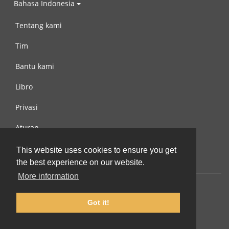
Bahasa Indonesia
Tentang kami
Tim
Bantu kami
Libro
Privasi
Aturan
Hubungi kami
This website uses cookies to ensure you get
the best experience on our website.
More information
Got it!
© 2002-2026 lernu.net |
Impressum