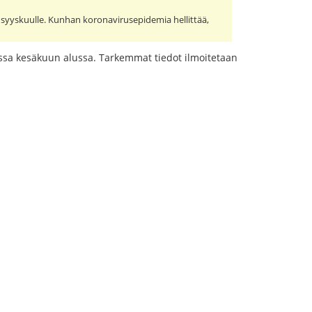
a syyskuulle. Kunhan koronavirusepidemia hellittää,
russa kesäkuun alussa. Tarkemmat tiedot ilmoitetaan