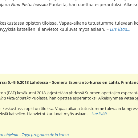
tajana
Nina Pietuchowska
Puolasta, hän opettaa esperantoksi. Alkei
skustassa opiston tiloissa. Vapaa-aikana tutustumme tulevaan ko
ävyyksiä katsellen. Illanvietot kuuluvat myös asiaan. –
Lue lisää…
ssi 5.–9.6.2018 Lahdessa – Somera Esperanto-kurso en Lahti, Finnlan
ton (EAF) kesäkurssi 2018 järjestetään yhdessä Suomen opettajien esperan
ina Pietuchowska
Puolasta, hän opettaa esperantoksi. Alkeisryhmää vetää
S
keskustassa opiston tiloissa. Vapaa-aikana tutustumme tulevaan kongress
yksiä katsellen. Illanvietot kuuluvat myös asiaan. –
Lue lisää…
nen ohjelma – Taga programo de la kurso