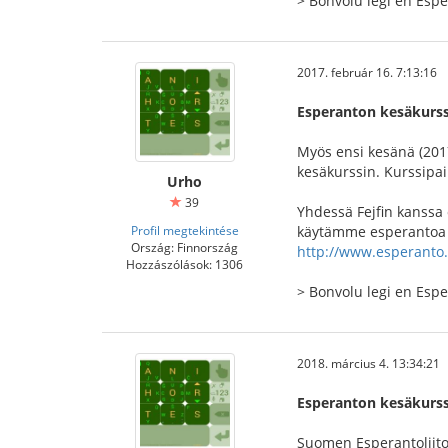
> Bonvolu legi en Es
2017. február 16. 7:13:16
Esperanton kesäkurss
Myös ensi kesänä (20
kesäkurssin. Kurssipa
Urho
39
Yhdessä Fejfin kanssa
Profil megtekintése
käytämme esperantoa si
Ország: Finnország
http://www.esperanto
Hozzászólások: 1306
> Bonvolu legi en Es
2018. március 4. 13:34:21
Esperanton kesäkurss
Suomen Esperantoliito