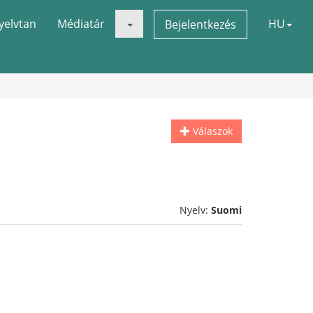
yelvtan
Médiatár
HU
Bejelentkezés
Válaszok
Nyelv:
Suomi