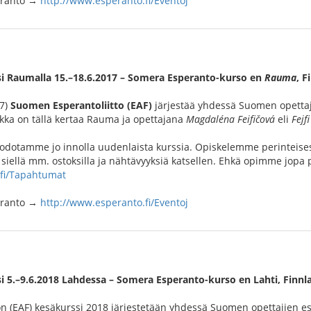
peranto →
http://www.esperanto.fi/Eventoj
i Raumalla 15.–18.6.2017 – Somera Esperanto-kurso en
Rauma
, F
17)
Suomen Esperantoliitto (EAF)
järjestää yhdessä Suomen opettaj
ikka on tällä kertaa Rauma ja opettajana
Magdaléna Feifičová
eli
Fejfi
 odotamme jo innolla uudenlaista kurssia. Opiskelemme perinteise
ellä mm. ostoksilla ja nähtävyyksiä katsellen. Ehkä opimme jopa p
.fi/Tapahtumat
peranto →
http://www.esperanto.fi/Eventoj
i 5.–9.6.2018 Lahdessa – Somera Esperanto-kurso en Lahti, Finn
n (EAF) kesäkurssi 2018 järjestetään yhdessä Suomen opettajien e