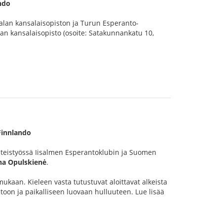
ndo
alan kansalaisopiston ja Turun Esperanto-
n kansalaisopisto (osoite: Satakunnankatu 10,
Finnlando
teistyössä Iisalmen Esperantoklubin ja Suomen
na Opulskienė
.
mukaan. Kieleen vasta tutustuvat aloittavat alkeista
oon ja paikalliseen luovaan hulluuteen. Lue lisää