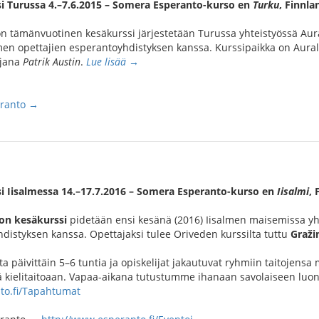
i Turussa 4.–7.6.2015 – Somera Esperanto-kurso en
Turku
, Finnla
n tämänvuotinen kesäkurssi järjestetään Turussa yhteistyössä Aur
en opettajien esperantoyhdistyksen kanssa. Kurssipaikka on Aurala
ajana
Patrik Austin
.
Lue lisää →
eranto →
i Iisalmessa 14.–17.7.2016 – Somera Esperanto-kurso en
Iisalmi
, 
on kesäkurssi
pidetään ensi kesänä (2016) Iisalmen maisemissa yh
distyksen kanssa. Opettajaksi tulee Oriveden kurssilta tuttu
Graži
 päivittäin 5–6 tuntia ja opiskelijat jakautuvat ryhmiin taitojensa 
 kielitaitoaan. Vapaa-aikana tutustumme ihanaan savolaiseen luont
to.fi/Tapahtumat