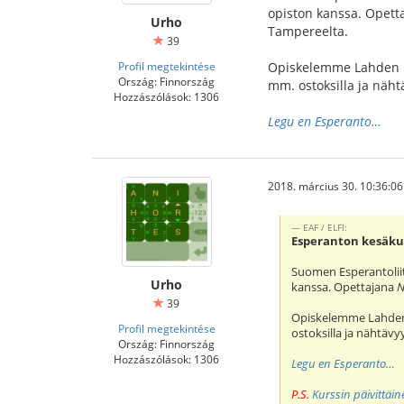
opiston kanssa. Opet
Urho
Tampereelta.
39
Profil megtekintése
Opiskelemme Lahden ke
Ország: Finnország
mm. ostoksilla ja näht
Hozzászólások: 1306
Legu en Esperanto…
2018. március 30. 10:36:06
EAF / ELFI:
Esperanton kesäkur
Suomen Esperantolii
Urho
kanssa. Opettajana
N
39
Opiskelemme Lahden 
Profil megtekintése
ostoksilla ja nähtävy
Ország: Finnország
Hozzászólások: 1306
Legu en Esperanto…
P.S.
Kurssin päivittäi