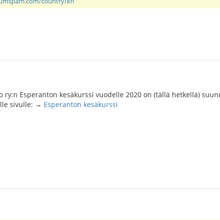
rumspam.com/country/kh
 ry:n Esperanton kesäkurssi vuodelle 2020 on (tällä hetkellä) suu
älle sivulle: →
Esperanton kesäkurssi