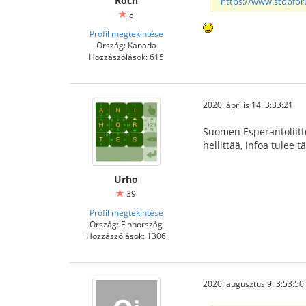
Roch
https://www.stopfo
8
Profil megtekintése
Ország: Kanada
Hozzászólások: 615
2020. április 14. 3:33:21
Suomen Esperantoliitto
hellittää, infoa tulee t
Urho
39
Profil megtekintése
Ország: Finnország
Hozzászólások: 1306
2020. augusztus 9. 3:53:50