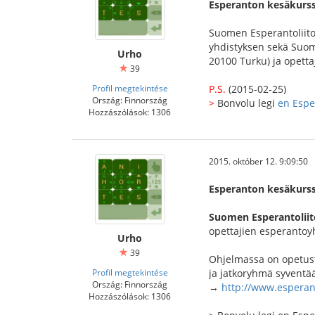
Esperanton kesäkurss
Suomen Esperantoliito
yhdistyksen sekä Suom
Urho
20100 Turku) ja opett
39
Profil megtekintése
P.S.
(2015-02-25)
Ország: Finnország
>
Bonvolu legi
en Esp
Hozzászólások: 1306
2015. október 12. 9:09:50
Esperanton kesäkurss
Suomen Esperantoliit
opettajien esperantoyh
Urho
39
Ohjelmassa on opetusta
Profil megtekintése
ja jatkoryhmä syventää
Ország: Finnország
→
http://www.esperan
Hozzászólások: 1306