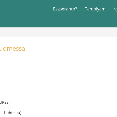
Eszperantó?
Tanfolyam
N
Suomessa
URSSI
 – huhtikuu)