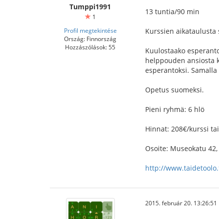
Tumppi1991
13 tuntia/90 min
1
Profil megtekintése
Kurssien aikataulusta 
Ország: Finnország
Hozzászólások: 55
Kuulostaako esperanto 
helppouden ansiosta ku
esperantoksi. Samalla 
Opetus suomeksi.
Pieni ryhmä: 6 hlö
Hinnat: 208€/kurssi ta
Osoite: Museokatu 42,
http://www.taidetoolo.f
2015. február 20. 13:26:51