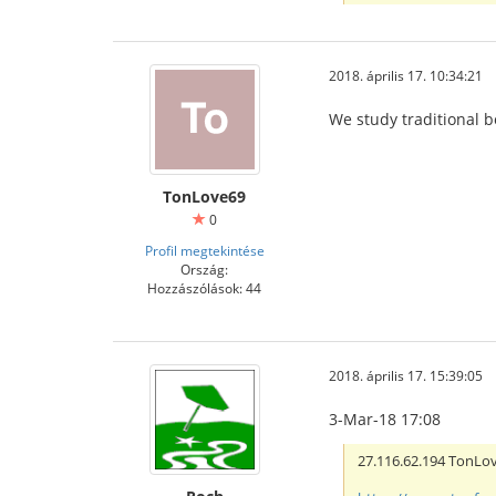
2018. április 17. 10:34:21
We study traditional b
TonLove69
0
Profil megtekintése
Ország:
Hozzászólások: 44
IBCBET มือถือ
2018. április 17. 15:39:05
3-Mar-18 17:08
27.116.62.194 TonL