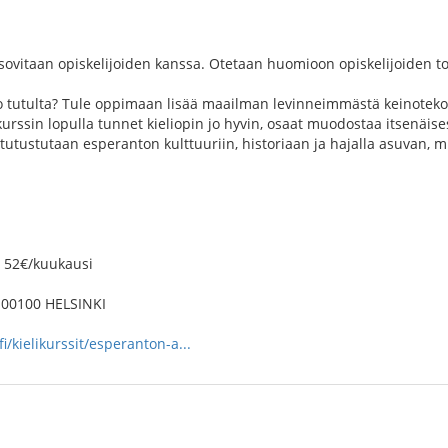
sovitaan opiskelijoiden kanssa. Otetaan huomioon opiskelijoiden to
tutulta? Tule oppimaan lisää maailman levinneimmästä keinotekoise
rssin lopulla tunnet kieliopin jo hyvin, osaat muodostaa itsenäise
tutustutaan esperanton kulttuuriin, historiaan ja hajalla asuvan, m
i 52€/kuukausi
 00100 HELSINKI
i/kielikurssit/esperanton-a...