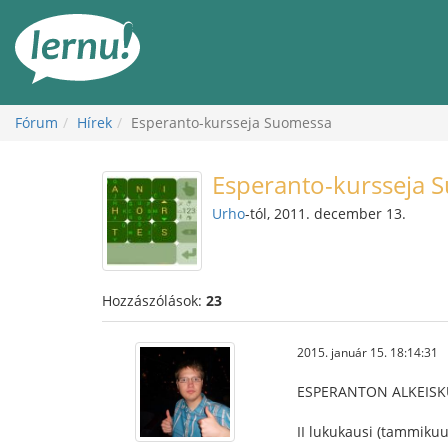
Tartalom
Fórum
Hírek
Esperanto-kursseja Suomessa
Esperanto-kursseja 
Urho
-tól, 2011. december 13.
Hozzászólások:
23
2015. január 15. 18:14:31
ESPERANTON ALKEISK
II lukukausi (tammikuu