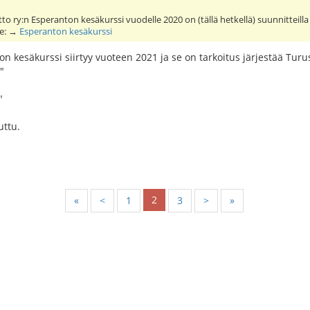
o ry:n Esperanton kesäkurssi vuodelle 2020 on (tällä hetkellä) suunnitteill
lle: →
Esperanton kesäkurssi
n kesäkurssi siirtyy vuoteen 2021 ja se on tarkoitus järjestää Tu
"
"
uttu.
2
«
<
1
3
>
»