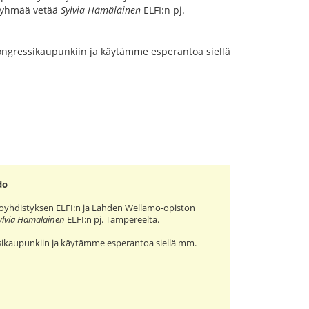
sryhmää vetää
Sylvia Hämäläinen
ELFI:n pj.
ngressikaupunkiin ja käytämme esperantoa siellä
do
toyhdistyksen ELFI:n ja Lahden Wellamo-opiston
ylvia Hämäläinen
ELFI:n pj. Tampereelta.
ikaupunkiin ja käytämme esperantoa siellä mm.