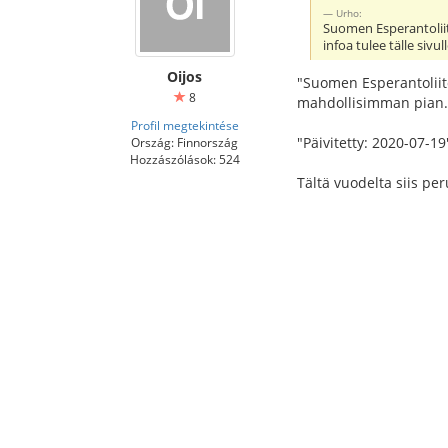
Urho:
Suomen Esperantoliitt
infoa tulee tälle sivu
Oijos
"Suomen Esperantoliito
8
mahdollisimman pian.
Profil megtekintése
"Päivitetty: 2020-07-19
Ország: Finnország
Hozzászólások: 524
Tältä vuodelta siis per