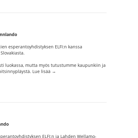
innlando
ien esperantoyhdistyksen ELFI:n kanssa
Slovakiasta.
sti luokassa, mutta myös tutustumme kaupunkiin ja
itsinnypläystä. Lue lisää →
lando
sperantoyhdistyksen ELFI:n ja Lahden Wellamo-