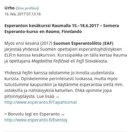
Urho
(
Vise profilen
)
16. feb. 2017 07.13.16
Esperanton kesäkurssi Raumalla 15.–18.6.2017 – Somera
Esperanto-kurso en
Rauma
, Finnlando
Myös ensi kesänä (2017)
Suomen Esperantoliitto (EAF)
järjestää yhdessä Suomen opettajien esperantoyhdistyksen
ELFI:n kanssa kesäkurssin. Kurssipaikka on tällä kertaa Rauma
ja opettajana
Magdaléna Feifičová
eli
Fejfi
Slovakiasta.
Yhdessä Fejfin kanssa odotamme jo innolla uudenlaista
kurssia. Opiskelemme perinteisesti luokassa, mutta myös
tutustumme kaupunkiin ja käytämme esperantoa siellä mm.
ostoksilla ja nähtävyyksiä katsellen. Ehkä opimme jopa
pitsinnypläystä. Lue lisää →
http://www.esperanto.fi/Tapahtumat
> Bonvolu legi en Esperanto →
http://www.esperanto.fi/Eventoj