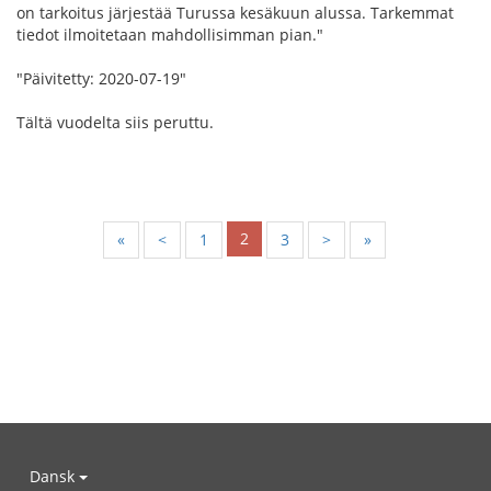
on tarkoitus järjestää Turussa kesäkuun alussa. Tarkemmat
tiedot ilmoitetaan mahdollisimman pian."
"Päivitetty: 2020-07-19"
Tältä vuodelta siis peruttu.
2
«
<
1
3
>
»
Dansk