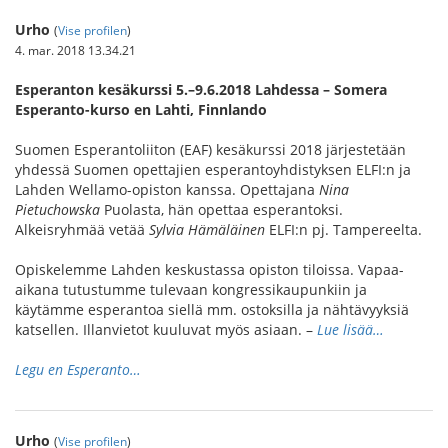
Urho
(
Vise profilen
)
4. mar. 2018 13.34.21
Esperanton kesäkurssi 5.–9.6.2018 Lahdessa – Somera
Esperanto-kurso en Lahti, Finnlando
Suomen Esperantoliiton (EAF) kesäkurssi 2018 järjestetään
yhdessä Suomen opettajien esperantoyhdistyksen ELFI:n ja
Lahden Wellamo-opiston kanssa. Opettajana
Nina
Pietuchowska
Puolasta, hän opettaa esperantoksi.
Alkeisryhmää vetää
Sylvia Hämäläinen
ELFI:n pj. Tampereelta.
Opiskelemme Lahden keskustassa opiston tiloissa. Vapaa-
aikana tutustumme tulevaan kongressikaupunkiin ja
käytämme esperantoa siellä mm. ostoksilla ja nähtävyyksiä
katsellen. Illanvietot kuuluvat myös asiaan. –
Lue lisää…
Legu en Esperanto…
Urho
(
Vise profilen
)