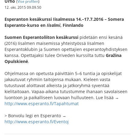
Urho
(
Vise profilen
)
12. okt. 2015 09.09.50
Esperanton kesäkurssi Iisalmessa 14.–17.7.2016 – Somera
Esperanto-kurso en
Iisalmi
, Finnlando
Suomen Esperantoliiton kesäkurssi
pidetään ensi kesänä
(2016) Iisalmen maisemissa yhteistyössä Iisalmen
Esperantoklubin ja Suomen opettajien esperantoyhdistyksen
kanssa. Opettajaksi tulee Oriveden kurssilta tuttu
Gražina
Opulskienė
.
Ohjelmassa on opetusta päivittäin 5–6 tuntia ja opiskelijat
jakautuvat ryhmiin taitojensa mukaan. Kieleen vasta
tutustuvat aloittavat alkeista ja jatkoryhmä syventää
kielitaitoaan. Vapaa-aikana tutustumme ihanaan savolaiseen
luontoon ja paikalliseen luovaan hulluuteen. Lue lisää →
http://www.esperanto.fi/Tapahtumat
> Bonvolu legi en Esperanto →
http://www.esperanto.fi/Eventoj