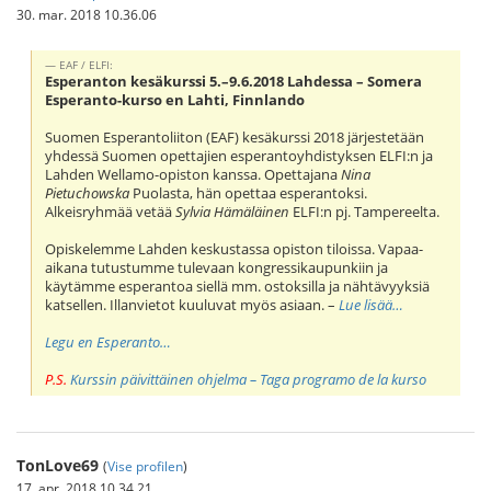
30. mar. 2018 10.36.06
EAF / ELFI:
Esperanton kesäkurssi 5.–9.6.2018 Lahdessa – Somera
Esperanto-kurso en Lahti, Finnlando
Suomen Esperantoliiton (EAF) kesäkurssi 2018 järjestetään
yhdessä Suomen opettajien esperantoyhdistyksen ELFI:n ja
Lahden Wellamo-opiston kanssa. Opettajana
Nina
Pietuchowska
Puolasta, hän opettaa esperantoksi.
Alkeisryhmää vetää
Sylvia Hämäläinen
ELFI:n pj. Tampereelta.
Opiskelemme Lahden keskustassa opiston tiloissa. Vapaa-
aikana tutustumme tulevaan kongressikaupunkiin ja
käytämme esperantoa siellä mm. ostoksilla ja nähtävyyksiä
katsellen. Illanvietot kuuluvat myös asiaan. –
Lue lisää…
Legu en Esperanto…
P.S.
Kurssin päivittäinen ohjelma – Taga programo de la kurso
TonLove69
(
Vise profilen
)
17. apr. 2018 10.34.21