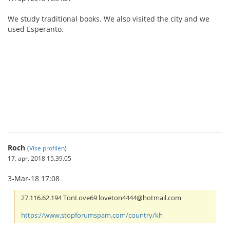
We study traditional books. We also visited the city and we
used Esperanto.
IBCBET มือถือ
Roch
(
Vise profilen
)
17. apr. 2018 15.39.05
3-Mar-18 17:08
27.116.62.194 TonLove69 loveton4444@hotmail.com
https://www.stopforumspam.com/country/kh