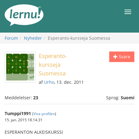
Til
indholdet
Men
Forum
Nyheder
Esperanto-kursseja Suomessa
Esperanto-
Svare
kursseja
Suomessa
af
Urho
, 13. dec. 2011
Meddelelser:
23
Sprog:
Suomi
Tumppi1991
(
Vise profilen
)
15. jan. 2015 18.14.31
ESPERANTON ALKEISKURSSI