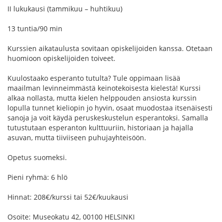
II lukukausi (tammikuu – huhtikuu)
13 tuntia/90 min
Kurssien aikataulusta sovitaan opiskelijoiden kanssa. Otetaan
huomioon opiskelijoiden toiveet.
Kuulostaako esperanto tutulta? Tule oppimaan lisää
maailman levinneimmästä keinotekoisesta kielestä! Kurssi
alkaa nollasta, mutta kielen helppouden ansiosta kurssin
lopulla tunnet kieliopin jo hyvin, osaat muodostaa itsenäisesti
sanoja ja voit käydä peruskeskustelun esperantoksi. Samalla
tutustutaan esperanton kulttuuriin, historiaan ja hajalla
asuvan, mutta tiiviiseen puhujayhteisöön.
Opetus suomeksi.
Pieni ryhmä: 6 hlö
Hinnat: 208€/kurssi tai 52€/kuukausi
Osoite: Museokatu 42, 00100 HELSINKI