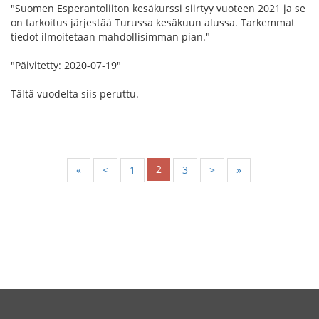
"Suomen Esperantoliiton kesäkurssi siirtyy vuoteen 2021 ja se
on tarkoitus järjestää Turussa kesäkuun alussa. Tarkemmat
tiedot ilmoitetaan mahdollisimman pian."
"Päivitetty: 2020-07-19"
Tältä vuodelta siis peruttu.
2
«
<
1
3
>
»