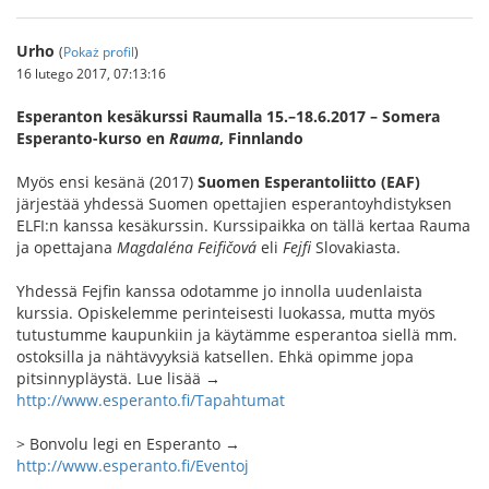
Urho
(
Pokaż profil
)
16 lutego 2017, 07:13:16
Esperanton kesäkurssi Raumalla 15.–18.6.2017 – Somera
Esperanto-kurso en
Rauma
, Finnlando
Myös ensi kesänä (2017)
Suomen Esperantoliitto (EAF)
järjestää yhdessä Suomen opettajien esperantoyhdistyksen
ELFI:n kanssa kesäkurssin. Kurssipaikka on tällä kertaa Rauma
ja opettajana
Magdaléna Feifičová
eli
Fejfi
Slovakiasta.
Yhdessä Fejfin kanssa odotamme jo innolla uudenlaista
kurssia. Opiskelemme perinteisesti luokassa, mutta myös
tutustumme kaupunkiin ja käytämme esperantoa siellä mm.
ostoksilla ja nähtävyyksiä katsellen. Ehkä opimme jopa
pitsinnypläystä. Lue lisää →
http://www.esperanto.fi/Tapahtumat
> Bonvolu legi en Esperanto →
http://www.esperanto.fi/Eventoj