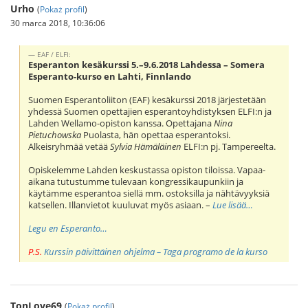
Urho
(
Pokaż profil
)
30 marca 2018, 10:36:06
EAF / ELFI:
Esperanton kesäkurssi 5.–9.6.2018 Lahdessa – Somera
Esperanto-kurso en Lahti, Finnlando
Suomen Esperantoliiton (EAF) kesäkurssi 2018 järjestetään
yhdessä Suomen opettajien esperantoyhdistyksen ELFI:n ja
Lahden Wellamo-opiston kanssa. Opettajana
Nina
Pietuchowska
Puolasta, hän opettaa esperantoksi.
Alkeisryhmää vetää
Sylvia Hämäläinen
ELFI:n pj. Tampereelta.
Opiskelemme Lahden keskustassa opiston tiloissa. Vapaa-
aikana tutustumme tulevaan kongressikaupunkiin ja
käytämme esperantoa siellä mm. ostoksilla ja nähtävyyksiä
katsellen. Illanvietot kuuluvat myös asiaan. –
Lue lisää…
Legu en Esperanto…
P.S.
Kurssin päivittäinen ohjelma – Taga programo de la kurso
TonLove69
(
Pokaż profil
)