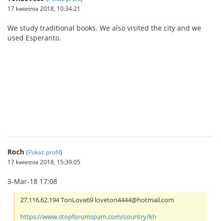
17 kwietnia 2018, 10:34:21
We study traditional books. We also visited the city and we
used Esperanto.
IBCBET มือถือ
Roch
(
Pokaż profil
)
17 kwietnia 2018, 15:39:05
3-Mar-18 17:08
27.116.62.194 TonLove69 loveton4444@hotmail.com
https://www.stopforumspam.com/country/kh