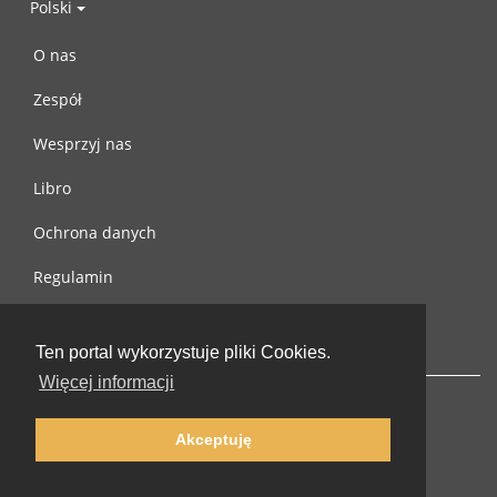
Polski
O nas
Zespół
Wesprzyj nas
Libro
Ochrona danych
Regulamin
Skontaktuj się z nami
Ten portal wykorzystuje pliki Cookies.
Więcej informacji
Akceptuję
© 2002-2026 lernu.net |
Impressum