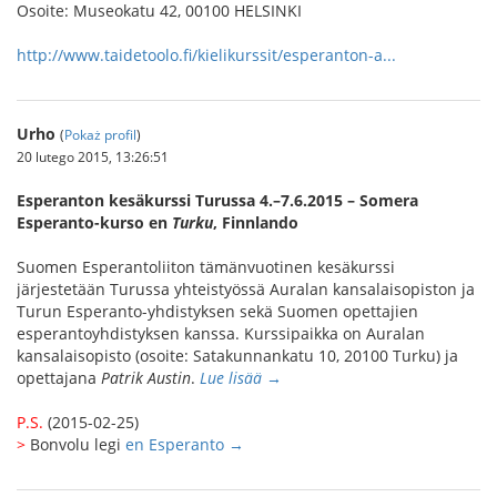
Osoite: Museokatu 42, 00100 HELSINKI
http://www.taidetoolo.fi/kielikurssit/esperanton-a...
Urho
(
Pokaż profil
)
20 lutego 2015, 13:26:51
Esperanton kesäkurssi Turussa 4.–7.6.2015 – Somera
Esperanto-kurso en
Turku
, Finnlando
Suomen Esperantoliiton tämänvuotinen kesäkurssi
järjestetään Turussa yhteistyössä Auralan kansalaisopiston ja
Turun Esperanto-yhdistyksen sekä Suomen opettajien
esperantoyhdistyksen kanssa. Kurssipaikka on Auralan
kansalaisopisto (osoite: Satakunnankatu 10, 20100 Turku) ja
opettajana
Patrik Austin
.
Lue lisää →
P.S.
(2015-02-25)
>
Bonvolu legi
en Esperanto →