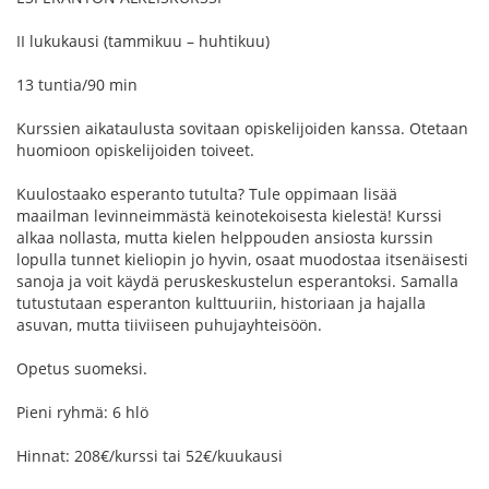
II lukukausi (tammikuu – huhtikuu)
13 tuntia/90 min
Kurssien aikataulusta sovitaan opiskelijoiden kanssa. Otetaan
huomioon opiskelijoiden toiveet.
Kuulostaako esperanto tutulta? Tule oppimaan lisää
maailman levinneimmästä keinotekoisesta kielestä! Kurssi
alkaa nollasta, mutta kielen helppouden ansiosta kurssin
lopulla tunnet kieliopin jo hyvin, osaat muodostaa itsenäisesti
sanoja ja voit käydä peruskeskustelun esperantoksi. Samalla
tutustutaan esperanton kulttuuriin, historiaan ja hajalla
asuvan, mutta tiiviiseen puhujayhteisöön.
Opetus suomeksi.
Pieni ryhmä: 6 hlö
Hinnat: 208€/kurssi tai 52€/kuukausi