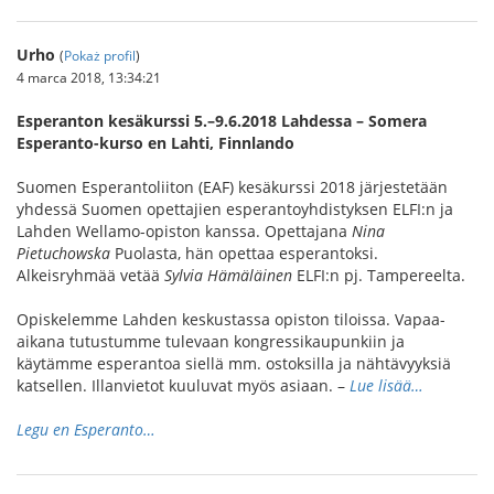
Urho
(
Pokaż profil
)
4 marca 2018, 13:34:21
Esperanton kesäkurssi 5.–9.6.2018 Lahdessa – Somera
Esperanto-kurso en Lahti, Finnlando
Suomen Esperantoliiton (EAF) kesäkurssi 2018 järjestetään
yhdessä Suomen opettajien esperantoyhdistyksen ELFI:n ja
Lahden Wellamo-opiston kanssa. Opettajana
Nina
Pietuchowska
Puolasta, hän opettaa esperantoksi.
Alkeisryhmää vetää
Sylvia Hämäläinen
ELFI:n pj. Tampereelta.
Opiskelemme Lahden keskustassa opiston tiloissa. Vapaa-
aikana tutustumme tulevaan kongressikaupunkiin ja
käytämme esperantoa siellä mm. ostoksilla ja nähtävyyksiä
katsellen. Illanvietot kuuluvat myös asiaan. –
Lue lisää…
Legu en Esperanto…