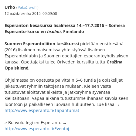
Urho
(
Pokaż profil
)
12 października 2015, 09:09:50
Esperanton kesäkurssi Iisalmessa 14.–17.7.2016 – Somera
Esperanto-kurso en
Iisalmi
, Finnlando
Suomen Esperantoliiton kesäkurssi
pidetään ensi kesänä
(2016) Iisalmen maisemissa yhteistyössä Iisalmen
Esperantoklubin ja Suomen opettajien esperantoyhdistyksen
kanssa. Opettajaksi tulee Oriveden kurssilta tuttu
Gražina
Opulskienė
.
Ohjelmassa on opetusta päivittäin 5–6 tuntia ja opiskelijat
jakautuvat ryhmiin taitojensa mukaan. Kieleen vasta
tutustuvat aloittavat alkeista ja jatkoryhmä syventää
kielitaitoaan. Vapaa-aikana tutustumme ihanaan savolaiseen
luontoon ja paikalliseen luovaan hulluuteen. Lue lisää →
http://www.esperanto.fi/Tapahtumat
> Bonvolu legi en Esperanto →
http://www.esperanto.fi/Eventoj