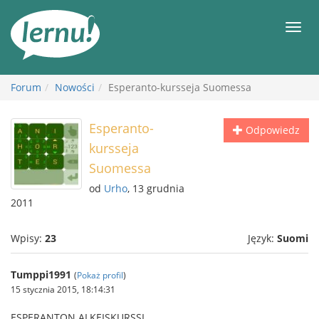
Więcej
Men
Forum
Nowości
Esperanto-kursseja Suomessa
Esperanto-
Odpowiedz
kursseja
Suomessa
od
Urho
, 13 grudnia
2011
Wpisy:
23
Język:
Suomi
Tumppi1991
(
Pokaż profil
)
15 stycznia 2015, 18:14:31
ESPERANTON ALKEISKURSSI