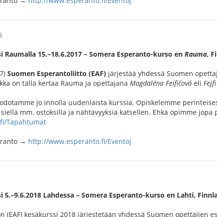
peranto →
http://www.esperanto.fi/Eventoj
6
i Raumalla 15.–18.6.2017 – Somera Esperanto-kurso en
Rauma
, F
17)
Suomen Esperantoliitto (EAF)
järjestää yhdessä Suomen opettaj
ikka on tällä kertaa Rauma ja opettajana
Magdaléna Feifičová
eli
Fejfi
 odotamme jo innolla uudenlaista kurssia. Opiskelemme perinteise
ellä mm. ostoksilla ja nähtävyyksiä katsellen. Ehkä opimme jopa p
.fi/Tapahtumat
peranto →
http://www.esperanto.fi/Eventoj
i 5.–9.6.2018 Lahdessa – Somera Esperanto-kurso en Lahti, Finn
n (EAF) kesäkurssi 2018 järjestetään yhdessä Suomen opettajien e