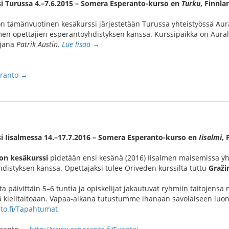
i Turussa 4.–7.6.2015 – Somera Esperanto-kurso en
Turku
, Finnla
n tämänvuotinen kesäkurssi järjestetään Turussa yhteistyössä Aur
en opettajien esperantoyhdistyksen kanssa. Kurssipaikka on Aurala
ajana
Patrik Austin
.
Lue lisää →
eranto →
i Iisalmessa 14.–17.7.2016 – Somera Esperanto-kurso en
Iisalmi
, 
on kesäkurssi
pidetään ensi kesänä (2016) Iisalmen maisemissa yh
distyksen kanssa. Opettajaksi tulee Oriveden kurssilta tuttu
Graži
 päivittäin 5–6 tuntia ja opiskelijat jakautuvat ryhmiin taitojensa 
 kielitaitoaan. Vapaa-aikana tutustumme ihanaan savolaiseen luont
to.fi/Tapahtumat