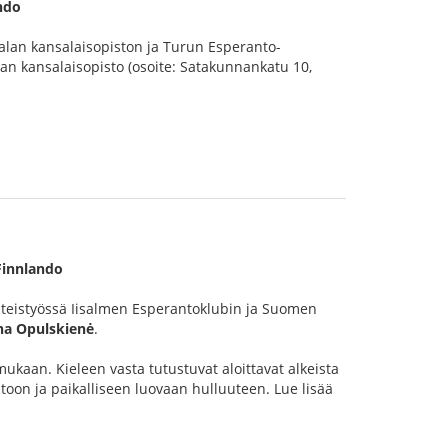
ndo
alan kansalaisopiston ja Turun Esperanto-
n kansalaisopisto (osoite: Satakunnankatu 10,
Finnlando
teistyössä Iisalmen Esperantoklubin ja Suomen
na Opulskienė
.
mukaan. Kieleen vasta tutustuvat aloittavat alkeista
oon ja paikalliseen luovaan hulluuteen. Lue lisää