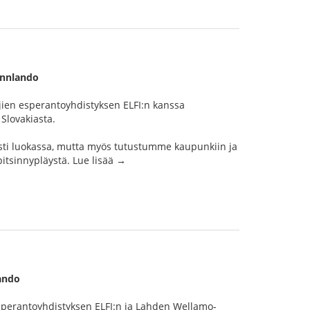
innlando
ien esperantoyhdistyksen ELFI:n kanssa
Slovakiasta.
sti luokassa, mutta myös tutustumme kaupunkiin ja
itsinnypläystä. Lue lisää →
lando
sperantoyhdistyksen ELFI:n ja Lahden Wellamo-