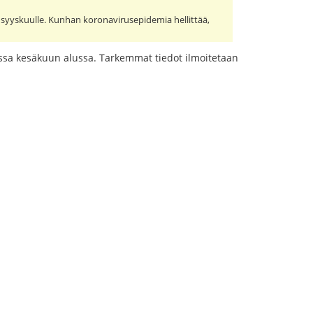
a syyskuulle. Kunhan koronavirusepidemia hellittää,
russa kesäkuun alussa. Tarkemmat tiedot ilmoitetaan