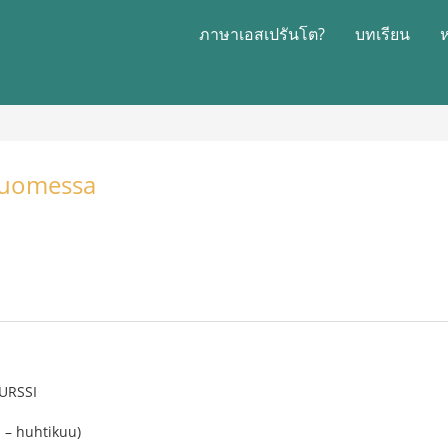
ภาษาเอสเปรันโต?
บทเรียน
Suomessa
URSSI
 – huhtikuu)