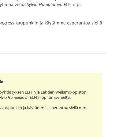
sryhmää vetää
Sylvia Hämäläinen
ELFI:n pj.
ngressikaupunkiin ja käytämme esperantoa siellä
do
toyhdistyksen ELFI:n ja Lahden Wellamo-opiston
ylvia Hämäläinen
ELFI:n pj. Tampereelta.
ikaupunkiin ja käytämme esperantoa siellä mm.