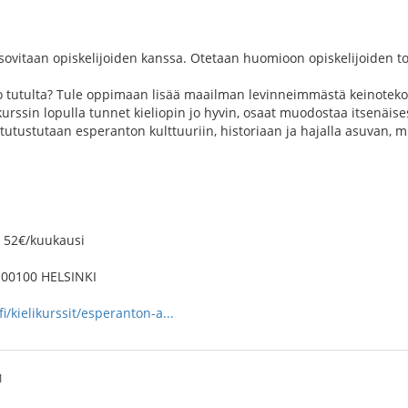
sovitaan opiskelijoiden kanssa. Otetaan huomioon opiskelijoiden to
tutulta? Tule oppimaan lisää maailman levinneimmästä keinotekoise
rssin lopulla tunnet kieliopin jo hyvin, osaat muodostaa itsenäise
tutustutaan esperanton kulttuuriin, historiaan ja hajalla asuvan, m
i 52€/kuukausi
 00100 HELSINKI
i/kielikurssit/esperanton-a...
1