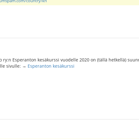
rumspam.com/country/kh
 ry:n Esperanton kesäkurssi vuodelle 2020 on (tällä hetkellä) suu
älle sivulle: →
Esperanton kesäkurssi