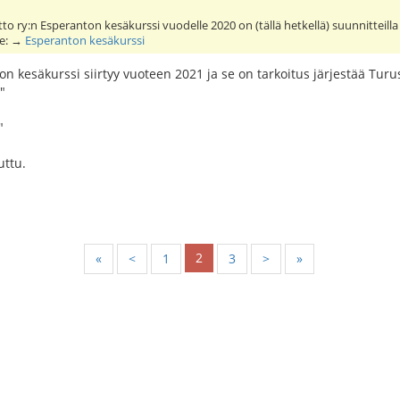
o ry:n Esperanton kesäkurssi vuodelle 2020 on (tällä hetkellä) suunnitteill
lle: →
Esperanton kesäkurssi
n kesäkurssi siirtyy vuoteen 2021 ja se on tarkoitus järjestää Tu
"
"
uttu.
2
«
<
1
3
>
»