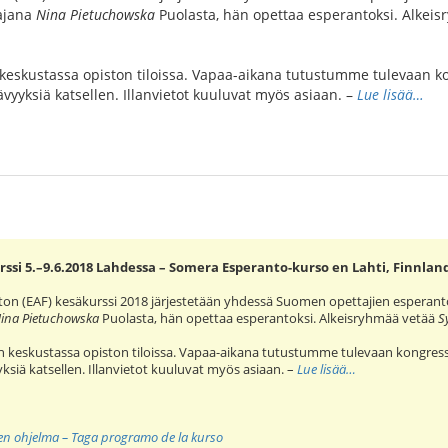
tajana
Nina Pietuchowska
Puolasta, hän opettaa esperantoksi. Alkei
skustassa opiston tiloissa. Vapaa-aikana tutustumme tulevaan ko
ävyyksiä katsellen. Illanvietot kuuluvat myös asiaan. –
Lue lisää…
ssi 5.–9.6.2018 Lahdessa – Somera Esperanto-kurso en Lahti, Finnlan
ton (EAF) kesäkurssi 2018 järjestetään yhdessä Suomen opettajien esperan
ina Pietuchowska
Puolasta, hän opettaa esperantoksi. Alkeisryhmää vetää
S
keskustassa opiston tiloissa. Vapaa-aikana tutustumme tulevaan kongress
yksiä katsellen. Illanvietot kuuluvat myös asiaan. –
Lue lisää…
nen ohjelma – Taga programo de la kurso