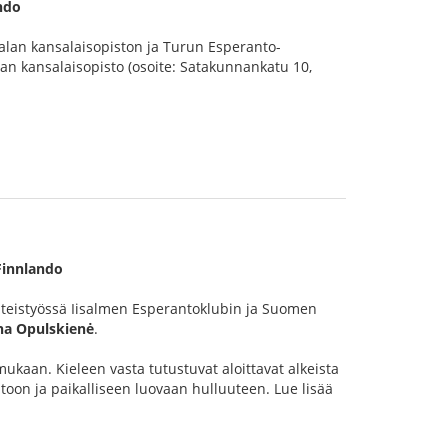
ndo
alan kansalaisopiston ja Turun Esperanto-
n kansalaisopisto (osoite: Satakunnankatu 10,
Finnlando
teistyössä Iisalmen Esperantoklubin ja Suomen
na Opulskienė
.
mukaan. Kieleen vasta tutustuvat aloittavat alkeista
oon ja paikalliseen luovaan hulluuteen. Lue lisää