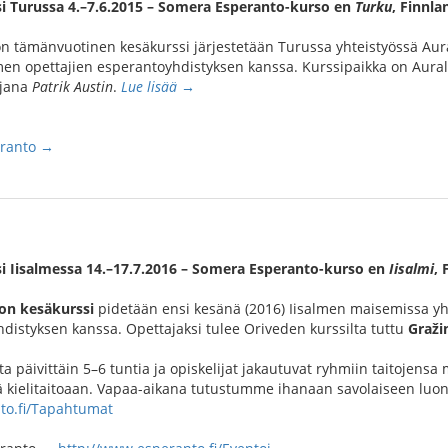
i Turussa 4.–7.6.2015 – Somera Esperanto-kurso en
Turku
, Finnla
n tämänvuotinen kesäkurssi järjestetään Turussa yhteistyössä Aur
en opettajien esperantoyhdistyksen kanssa. Kurssipaikka on Aurala
ajana
Patrik Austin
.
Lue lisää →
eranto →
i Iisalmessa 14.–17.7.2016 – Somera Esperanto-kurso en
Iisalmi
, 
on kesäkurssi
pidetään ensi kesänä (2016) Iisalmen maisemissa yh
distyksen kanssa. Opettajaksi tulee Oriveden kurssilta tuttu
Graži
 päivittäin 5–6 tuntia ja opiskelijat jakautuvat ryhmiin taitojensa 
 kielitaitoaan. Vapaa-aikana tutustumme ihanaan savolaiseen luont
to.fi/Tapahtumat