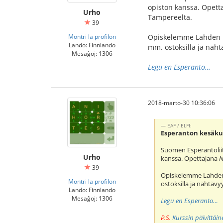
opiston kanssa. Opet
Urho
Tampereelta.
39
Montri la profilon
Opiskelemme Lahden ke
Lando: Finnlando
mm. ostoksilla ja näht
Mesaĝoj: 1306
Legu en Esperanto…
2018-marto-30 10:36:06
EAF / ELFI:
Esperanton kesäkur
Suomen Esperantolii
Urho
kanssa. Opettajana
N
39
Opiskelemme Lahden 
Montri la profilon
ostoksilla ja nähtävy
Lando: Finnlando
Mesaĝoj: 1306
Legu en Esperanto…
P.S.
Kurssin päivittäi