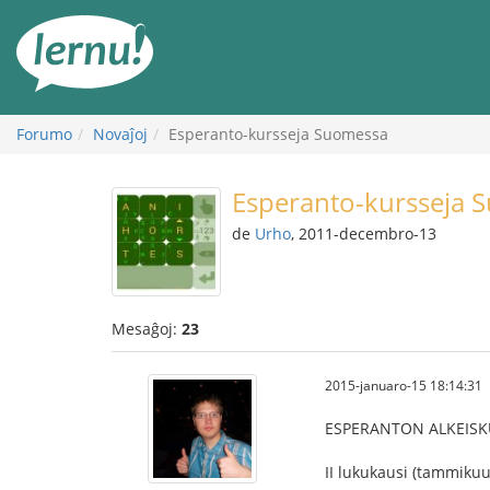
Al
la
enhavo
Forumo
Novaĵoj
Esperanto-kursseja Suomessa
Esperanto-kursseja 
de
Urho
, 2011-decembro-13
Mesaĝoj:
23
2015-januaro-15 18:14:31
ESPERANTON ALKEISK
II lukukausi (tammikuu