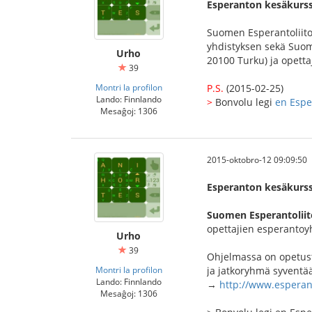
Esperanton kesäkurss
Suomen Esperantoliito
yhdistyksen sekä Suom
Urho
20100 Turku) ja opett
39
Montri la profilon
P.S.
(2015-02-25)
Lando: Finnlando
>
Bonvolu legi
en Esp
Mesaĝoj: 1306
2015-oktobro-12 09:09:50
Esperanton kesäkurss
Suomen Esperantoliit
opettajien esperantoyh
Urho
39
Ohjelmassa on opetusta
Montri la profilon
ja jatkoryhmä syventää
Lando: Finnlando
→
http://www.esperan
Mesaĝoj: 1306