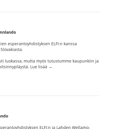
innlando
ien esperantoyhdistyksen ELFI:n kanssa
Slovakiasta.
sti luokassa, mutta myös tutustumme kaupunkiin ja
itsinnypläystä. Lue lisää →
lando
sperantoyhdistyksen ELFI:n ja Lahden Wellamo-