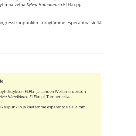
sryhmää vetää
Sylvia Hämäläinen
ELFI:n pj.
ngressikaupunkiin ja käytämme esperantoa siellä
do
toyhdistyksen ELFI:n ja Lahden Wellamo-opiston
ylvia Hämäläinen
ELFI:n pj. Tampereelta.
ikaupunkiin ja käytämme esperantoa siellä mm.