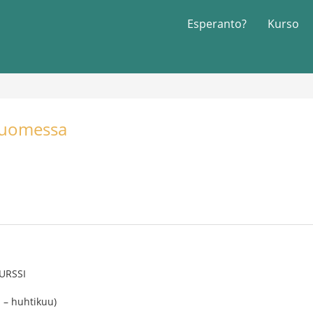
Esperanto?
Kurso
Suomessa
URSSI
 – huhtikuu)