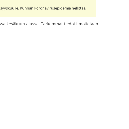
a syyskuulle. Kunhan koronavirusepidemia hellittää,
russa kesäkuun alussa. Tarkemmat tiedot ilmoitetaan