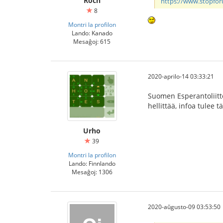
Roch
https://www.stopfo
8
Montri la profilon
Lando: Kanado
Mesaĝoj: 615
2020-aprilo-14 03:33:21
Suomen Esperantoliitto
hellittää, infoa tulee t
Urho
39
Montri la profilon
Lando: Finnlando
Mesaĝoj: 1306
2020-aŭgusto-09 03:53:50