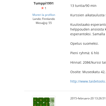
Tumppi1991
13 tuntia/90 min
1
Montri la profilon
Kurssien aikataulusta 
Lando: Finnlando
Mesaĝoj: 55
Kuulostaako esperanto 
helppouden ansiosta ku
esperantoksi. Samalla 
Opetus suomeksi.
Pieni ryhmä: 6 hlö
Hinnat: 208€/kurssi ta
Osoite: Museokatu 42,
http://www.taidetoolo.f
2015-februaro-20 13:26:51