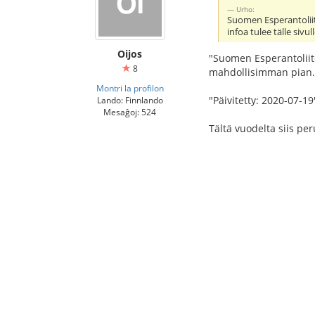
Urho:
Suomen Esperantoliitt
infoa tulee tälle sivu
Oijos
"Suomen Esperantoliito
8
mahdollisimman pian.
Montri la profilon
"Päivitetty: 2020-07-19
Lando: Finnlando
Mesaĝoj: 524
Tältä vuodelta siis per