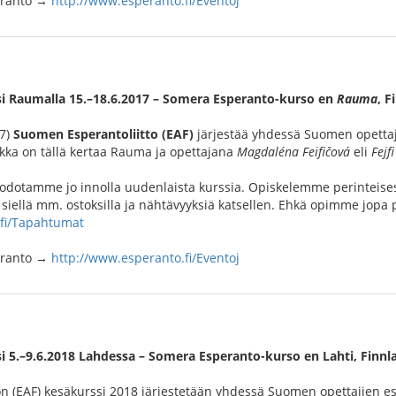
peranto →
http://www.esperanto.fi/Eventoj
i Raumalla 15.–18.6.2017 – Somera Esperanto-kurso en
Rauma
, F
17)
Suomen Esperantoliitto (EAF)
järjestää yhdessä Suomen opettaj
ikka on tällä kertaa Rauma ja opettajana
Magdaléna Feifičová
eli
Fejfi
 odotamme jo innolla uudenlaista kurssia. Opiskelemme perinteise
ellä mm. ostoksilla ja nähtävyyksiä katsellen. Ehkä opimme jopa p
.fi/Tapahtumat
peranto →
http://www.esperanto.fi/Eventoj
i 5.–9.6.2018 Lahdessa – Somera Esperanto-kurso en Lahti, Finn
n (EAF) kesäkurssi 2018 järjestetään yhdessä Suomen opettajien e