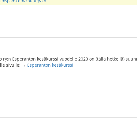
rumspam.com/country/kh
 ry:n Esperanton kesäkurssi vuodelle 2020 on (tällä hetkellä) suu
älle sivulle: →
Esperanton kesäkurssi