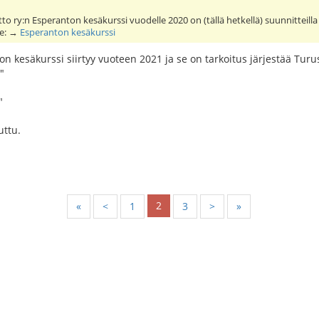
o ry:n Esperanton kesäkurssi vuodelle 2020 on (tällä hetkellä) suunnitteill
lle: →
Esperanton kesäkurssi
n kesäkurssi siirtyy vuoteen 2021 ja se on tarkoitus järjestää Tu
"
"
uttu.
2
«
<
1
3
>
»