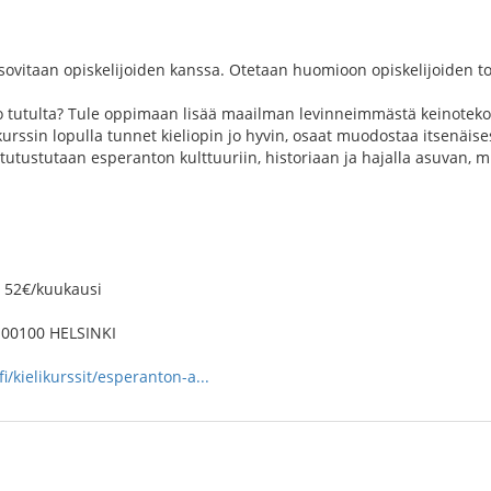
sovitaan opiskelijoiden kanssa. Otetaan huomioon opiskelijoiden to
tutulta? Tule oppimaan lisää maailman levinneimmästä keinotekoise
rssin lopulla tunnet kieliopin jo hyvin, osaat muodostaa itsenäise
tutustutaan esperanton kulttuuriin, historiaan ja hajalla asuvan, m
i 52€/kuukausi
 00100 HELSINKI
i/kielikurssit/esperanton-a...