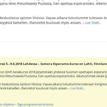
tajana
Nina Pietuchowska
Puolasta, hän opettaa esperantoksi. Alkei
skustassa opiston tiloissa. Vapaa-aikana tutustumme tulevaan ko
ävyyksiä katsellen. Illanvietot kuuluvat myös asiaan. –
Lue lisää…
ssi 5.–9.6.2018 Lahdessa – Somera Esperanto-kurso en Lahti, Finnlan
ton (EAF) kesäkurssi 2018 järjestetään yhdessä Suomen opettajien esperan
ina Pietuchowska
Puolasta, hän opettaa esperantoksi. Alkeisryhmää vetää
S
keskustassa opiston tiloissa. Vapaa-aikana tutustumme tulevaan kongress
yksiä katsellen. Illanvietot kuuluvat myös asiaan. –
Lue lisää…
nen ohjelma – Taga programo de la kurso