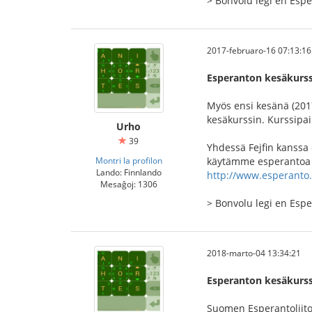
> Bonvolu legi en Es
2017-februaro-16 07:13:16
Esperanton kesäkurss
Myös ensi kesänä (20
kesäkurssin. Kurssipa
Urho
39
Yhdessä Fejfin kanssa
Montri la profilon
käytämme esperantoa si
Lando: Finnlando
http://www.esperanto
Mesaĝoj: 1306
> Bonvolu legi en Es
2018-marto-04 13:34:21
Esperanton kesäkurss
Suomen Esperantoliito