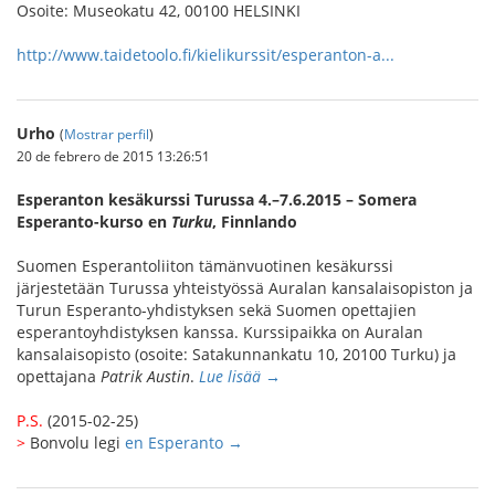
Osoite: Museokatu 42, 00100 HELSINKI
http://www.taidetoolo.fi/kielikurssit/esperanton-a...
Urho
(
Mostrar perfil
)
20 de febrero de 2015 13:26:51
Esperanton kesäkurssi Turussa 4.–7.6.2015 – Somera
Esperanto-kurso en
Turku
, Finnlando
Suomen Esperantoliiton tämänvuotinen kesäkurssi
järjestetään Turussa yhteistyössä Auralan kansalaisopiston ja
Turun Esperanto-yhdistyksen sekä Suomen opettajien
esperantoyhdistyksen kanssa. Kurssipaikka on Auralan
kansalaisopisto (osoite: Satakunnankatu 10, 20100 Turku) ja
opettajana
Patrik Austin
.
Lue lisää →
P.S.
(2015-02-25)
>
Bonvolu legi
en Esperanto →