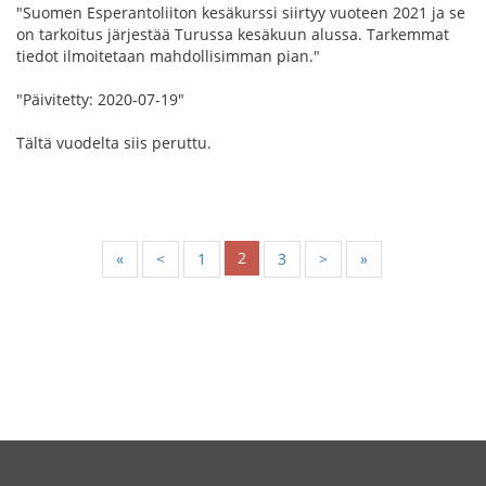
"Suomen Esperantoliiton kesäkurssi siirtyy vuoteen 2021 ja se
on tarkoitus järjestää Turussa kesäkuun alussa. Tarkemmat
tiedot ilmoitetaan mahdollisimman pian."
"Päivitetty: 2020-07-19"
Tältä vuodelta siis peruttu.
2
«
<
1
3
>
»