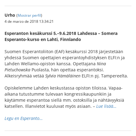
Urho
(
Mostrar perfil
)
4 de marzo de 2018 13:34:21
Esperanton kesäkurssi 5.–9.6.2018 Lahdessa – Somera
Esperanto-kurso en Lahti, Finnlando
Suomen Esperantoliiton (EAF) kesäkurssi 2018 järjestetään
yhdessä Suomen opettajien esperantoyhdistyksen ELFI:n ja
Lahden Wellamo-opiston kanssa. Opettajana
Nina
Pietuchowska
Puolasta, hän opettaa esperantoksi.
Alkeisryhmää vetää
Sylvia Hämäläinen
ELFI:n pj. Tampereelta.
Opiskelemme Lahden keskustassa opiston tiloissa. Vapaa-
aikana tutustumme tulevaan kongressikaupunkiin ja
käytämme esperantoa siellä mm. ostoksilla ja nähtävyyksiä
katsellen. Illanvietot kuuluvat myös asiaan. –
Lue lisää…
Legu en Esperanto…