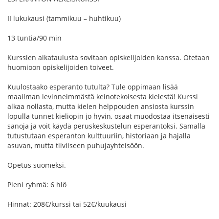
II lukukausi (tammikuu – huhtikuu)
13 tuntia/90 min
Kurssien aikataulusta sovitaan opiskelijoiden kanssa. Otetaan
huomioon opiskelijoiden toiveet.
Kuulostaako esperanto tutulta? Tule oppimaan lisää
maailman levinneimmästä keinotekoisesta kielestä! Kurssi
alkaa nollasta, mutta kielen helppouden ansiosta kurssin
lopulla tunnet kieliopin jo hyvin, osaat muodostaa itsenäisesti
sanoja ja voit käydä peruskeskustelun esperantoksi. Samalla
tutustutaan esperanton kulttuuriin, historiaan ja hajalla
asuvan, mutta tiiviiseen puhujayhteisöön.
Opetus suomeksi.
Pieni ryhmä: 6 hlö
Hinnat: 208€/kurssi tai 52€/kuukausi