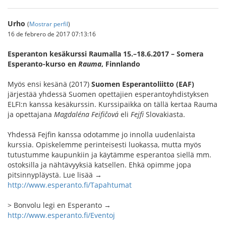
Urho
(
Mostrar perfil
)
16 de febrero de 2017 07:13:16
Esperanton kesäkurssi Raumalla 15.–18.6.2017 – Somera
Esperanto-kurso en
Rauma
, Finnlando
Myös ensi kesänä (2017)
Suomen Esperantoliitto (EAF)
järjestää yhdessä Suomen opettajien esperantoyhdistyksen
ELFI:n kanssa kesäkurssin. Kurssipaikka on tällä kertaa Rauma
ja opettajana
Magdaléna Feifičová
eli
Fejfi
Slovakiasta.
Yhdessä Fejfin kanssa odotamme jo innolla uudenlaista
kurssia. Opiskelemme perinteisesti luokassa, mutta myös
tutustumme kaupunkiin ja käytämme esperantoa siellä mm.
ostoksilla ja nähtävyyksiä katsellen. Ehkä opimme jopa
pitsinnypläystä. Lue lisää →
http://www.esperanto.fi/Tapahtumat
> Bonvolu legi en Esperanto →
http://www.esperanto.fi/Eventoj