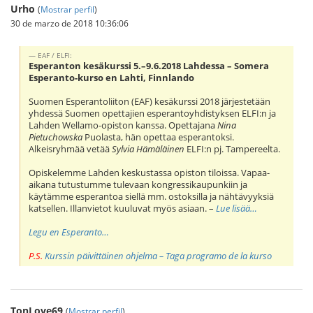
Urho
(
Mostrar perfil
)
30 de marzo de 2018 10:36:06
EAF / ELFI:
Esperanton kesäkurssi 5.–9.6.2018 Lahdessa – Somera
Esperanto-kurso en Lahti, Finnlando
Suomen Esperantoliiton (EAF) kesäkurssi 2018 järjestetään
yhdessä Suomen opettajien esperantoyhdistyksen ELFI:n ja
Lahden Wellamo-opiston kanssa. Opettajana
Nina
Pietuchowska
Puolasta, hän opettaa esperantoksi.
Alkeisryhmää vetää
Sylvia Hämäläinen
ELFI:n pj. Tampereelta.
Opiskelemme Lahden keskustassa opiston tiloissa. Vapaa-
aikana tutustumme tulevaan kongressikaupunkiin ja
käytämme esperantoa siellä mm. ostoksilla ja nähtävyyksiä
katsellen. Illanvietot kuuluvat myös asiaan. –
Lue lisää…
Legu en Esperanto…
P.S.
Kurssin päivittäinen ohjelma – Taga programo de la kurso
TonLove69
(
Mostrar perfil
)