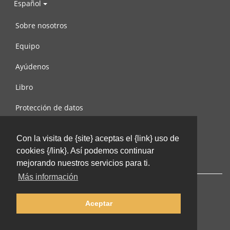
Español
Sobre nosotros
Equipo
Ayúdenos
Libro
Protección de datos
Condiciones de uso
Con la visita de {site} aceptas el {link} uso de
Contáctenos
cookies {/link}. Así podemos continuar
mejorando nuestros servicios para ti.
Más información
Aceptar
© 2002-2026 lernu.net |
Impressum