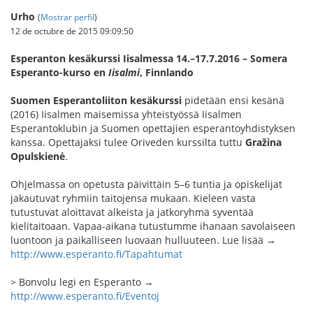
Urho
(
Mostrar perfil
)
12 de octubre de 2015 09:09:50
Esperanton kesäkurssi Iisalmessa 14.–17.7.2016 – Somera
Esperanto-kurso en
Iisalmi
, Finnlando
Suomen Esperantoliiton kesäkurssi
pidetään ensi kesänä
(2016) Iisalmen maisemissa yhteistyössä Iisalmen
Esperantoklubin ja Suomen opettajien esperantoyhdistyksen
kanssa. Opettajaksi tulee Oriveden kurssilta tuttu
Gražina
Opulskienė
.
Ohjelmassa on opetusta päivittäin 5–6 tuntia ja opiskelijat
jakautuvat ryhmiin taitojensa mukaan. Kieleen vasta
tutustuvat aloittavat alkeista ja jatkoryhmä syventää
kielitaitoaan. Vapaa-aikana tutustumme ihanaan savolaiseen
luontoon ja paikalliseen luovaan hulluuteen. Lue lisää →
http://www.esperanto.fi/Tapahtumat
> Bonvolu legi en Esperanto →
http://www.esperanto.fi/Eventoj