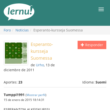
Contenido
Men
Foro
Noticias
Esperanto-kursseja Suomessa
Esperanto-
Responder
kursseja
Suomessa
de
Urho
, 13 de
diciembre de 2011
Aportes:
23
Idioma:
Suomi
Tumppi1991
(
Mostrar perfil
)
15 de enero de 2015 18:14:31
ESPERANTON ALKEISKURSSI