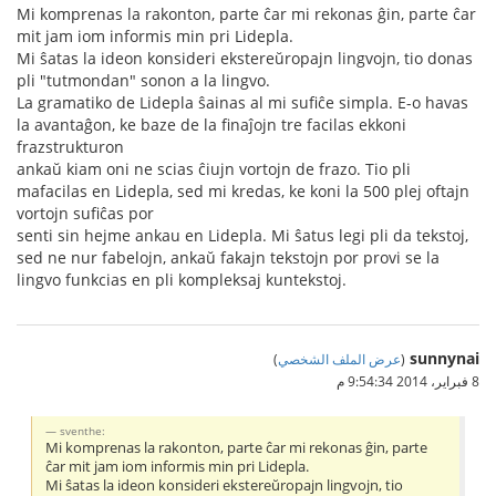
Mi komprenas la rakonton, parte ĉar mi rekonas ĝin, parte ĉar
mit jam iom informis min pri Lidepla.
Mi ŝatas la ideon konsideri ekstereŭropajn lingvojn, tio donas
pli "tutmondan" sonon a la lingvo.
La gramatiko de Lidepla ŝainas al mi sufiĉe simpla. E-o havas
la avantaĝon, ke baze de la finaĵojn tre facilas ekkoni
frazstrukturon
ankaŭ kiam oni ne scias ĉiujn vortojn de frazo. Tio pli
mafacilas en Lidepla, sed mi kredas, ke koni la 500 plej oftajn
vortojn sufiĉas por
senti sin hejme ankau en Lidepla. Mi ŝatus legi pli da tekstoj,
sed ne nur fabelojn, ankaŭ fakajn tekstojn por provi se la
lingvo funkcias en pli kompleksaj kuntekstoj.
sunnynai
(
عرض الملف الشخصي
)
8 فبراير، 2014 9:54:34 م
sventhe:
Mi komprenas la rakonton, parte ĉar mi rekonas ĝin, parte
ĉar mit jam iom informis min pri Lidepla.
Mi ŝatas la ideon konsideri ekstereŭropajn lingvojn, tio