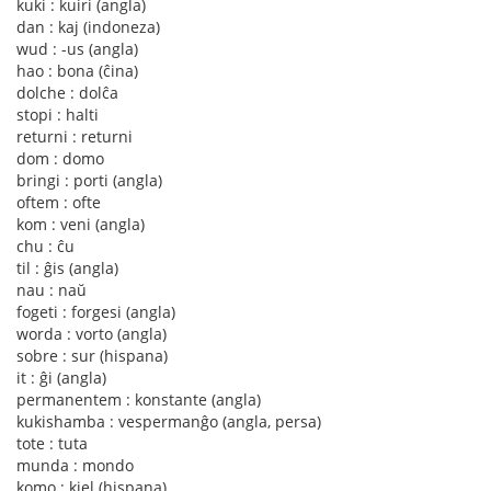
kuki : kuiri (angla)
dan : kaj (indoneza)
wud : -us (angla)
hao : bona (ĉina)
dolche : dolĉa
stopi : halti
returni : returni
dom : domo
bringi : porti (angla)
oftem : ofte
kom : veni (angla)
chu : ĉu
til : ĝis (angla)
nau : naŭ
fogeti : forgesi (angla)
worda : vorto (angla)
sobre : sur (hispana)
it : ĝi (angla)
permanentem : konstante (angla)
kukishamba : vespermanĝo (angla, persa)
tote : tuta
munda : mondo
komo : kiel (hispana)