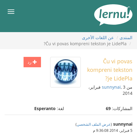
لى
لمحتويات
قائمة
طعام
المنتدى
عن اللغات الأخرى
Ĉu vi povas kompreni tekston je LidePla?
Ĉu vi povas
رد
kompreni tekston
je LidePla?
من
sunnynai
, 3 فبراير،
2014
المشاركات:
69
لغة:
Esperanto
sunnynai
(
عرض الملف الشخصي
)
5 فبراير، 2014 9:36:08 م