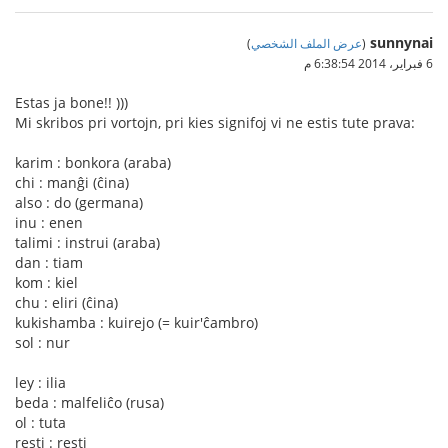
sunnynai
(
عرض الملف الشخصي
)
6 فبراير، 2014 6:38:54 م
Estas ja bone!! )))
Mi skribos pri vortojn, pri kies signifoj vi ne estis tute prava:
karim : bonkora (araba)
chi : manĝi (ĉina)
also : do (germana)
inu : enen
talimi : instrui (araba)
dan : tiam
kom : kiel
chu : eliri (ĉina)
kukishamba : kuirejo (= kuir'ĉambro)
sol : nur
ley : ilia
beda : malfeliĉo (rusa)
ol : tuta
resti : resti