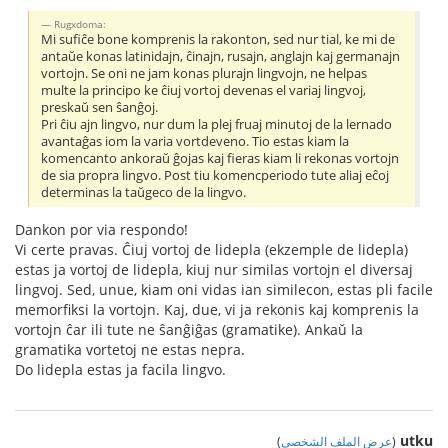
Rugxdoma:
Mi sufiĉe bone komprenis la rakonton, sed nur tial, ke mi de
antaŭe konas latinidajn, ĉinajn, rusajn, anglajn kaj germanajn
vortojn. Se oni ne jam konas plurajn lingvojn, ne helpas
multe la principo ke ĉiuj vortoj devenas el variaj lingvoj,
preskaŭ sen ŝanĝoj.
Pri ĉiu ajn lingvo, nur dum la plej fruaj minutoj de la lernado
avantaĝas iom la varia vortdeveno. Tio estas kiam la
komencanto ankoraŭ ĝojas kaj fieras kiam li rekonas vortojn
de sia propra lingvo. Post tiu komencperiodo tute aliaj eĉoj
determinas la taŭgeco de la lingvo.
Dankon por via respondo!
Vi certe pravas. Ĉiuj vortoj de lidepla (ekzemple de lidepla)
estas ja vortoj de lidepla, kiuj nur similas vortojn el diversaj
lingvoj. Sed, unue, kiam oni vidas ian similecon, estas pli facile
memorfiksi la vortojn. Kaj, due, vi ja rekonis kaj komprenis la
vortojn ĉar ili tute ne ŝanĝiĝas (gramatike). Ankaŭ la
gramatika vortetoj ne estas nepra.
Do lidepla estas ja facila lingvo.
utku
(
عرض الملف الشخصي
)