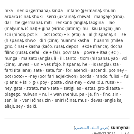
nixa - nenio (germana), kinda - infano (germana), shulin -
arbaro (ĉina), shuki - serĉi (ukraina), chiwat - manĝaĵo (ĉina),
dar - tie (germana), miti - renkonti (angla), laogina = lao
(malyuna, (ĉina)) + gina (virino (latina)), hu - kiu (angla), jan -
scii (hindi), pot-ki = pot (poto) + ki (eta), a - al (hispana), si - se
(hispana), shwo - diri (ĉina), huanmi-kasha = huanmi (milea
grio, ĉina) + kasha (kaĉo, rusa), depos - ekde (franca), docha -
filino (rusa), defai - de + fai (, povritaa = povre + itaa (-ec-) ,
hunga - malsato (angla), li - ili, tanto - tiom (hispana), yao - voli
(ĉina), unves = un + ves (fojo, hispana), he - -is (angla), sta -
farti (italiana), sate - sata, for - for, asendi - ascendi, pot-ney =
pot (poto) + -ney (por fari adjektivon), borda - rando, fulisi = ful
(plena) + isi (-ig-), poy - poste , dwa-ney = dwa (du, rusa) + -
ney, gata - strato, mah-sate = satigi, es - estas, gro-disasta =
plagego, nulwan = nul + wan (neniu), pa - je, fin - fino, sin -
sen, lai - veni (ĉina), zin - eniri (ĉina), mus - devas (angla kaj
aliaj), sey - tia ĉi.
sunnynai
(
عرض الملف الشخصي
)
6 فبراير، 2014 6:40:27 م