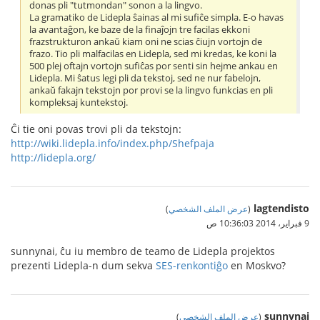
donas pli "tutmondan" sonon a la lingvo.
La gramatiko de Lidepla ŝainas al mi sufiĉe simpla. E-o havas
la avantaĝon, ke baze de la finaĵojn tre facilas ekkoni
frazstrukturon ankaŭ kiam oni ne scias ĉiujn vortojn de
frazo. Tio pli malfacilas en Lidepla, sed mi kredas, ke koni la
500 plej oftajn vortojn sufiĉas por senti sin hejme ankau en
Lidepla. Mi ŝatus legi pli da tekstoj, sed ne nur fabelojn,
ankaŭ fakajn tekstojn por provi se la lingvo funkcias en pli
kompleksaj kuntekstoj.
Ĉi tie oni povas trovi pli da tekstojn:
http://wiki.lidepla.info/index.php/Shefpaja
http://lidepla.org/
lagtendisto
(
عرض الملف الشخصي
)
9 فبراير، 2014 10:36:03 ص
sunnynai, ĉu iu membro de teamo de Lidepla projektos
prezenti Lidepla-n dum sekva
SES-renkontiĝo
en Moskvo?
sunnynai
(
عرض الملف الشخصي
)