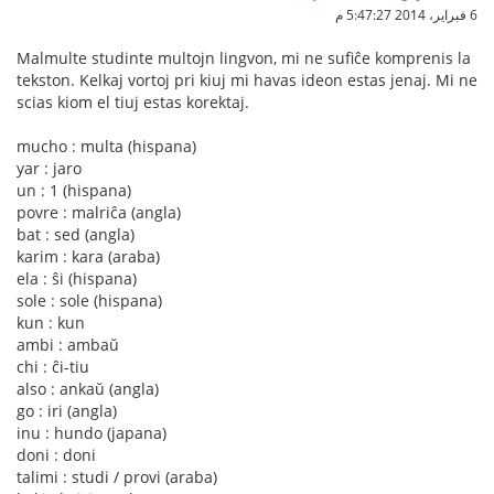
6 فبراير، 2014 5:47:27 م
Malmulte studinte multojn lingvon, mi ne sufiĉe komprenis la
tekston. Kelkaj vortoj pri kiuj mi havas ideon estas jenaj. Mi ne
scias kiom el tiuj estas korektaj.
mucho : multa (hispana)
yar : jaro
un : 1 (hispana)
povre : malriĉa (angla)
bat : sed (angla)
karim : kara (araba)
ela : ŝi (hispana)
sole : sole (hispana)
kun : kun
ambi : ambaŭ
chi : ĉi-tiu
also : ankaŭ (angla)
go : iri (angla)
inu : hundo (japana)
doni : doni
talimi : studi / provi (araba)