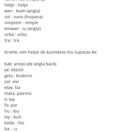
helpi : helpi
wen : kiam (angla)
sol : suno (hispana)
simplem : simple
eniwan : iu (angla)
urba : urbo
tra : tra
Krome, iom helpe de kunteksto mu supozas ke;
bak: antaŭ (de angla back)
ye: ekzisti
gela : knabino
jivi: vivi
elay: ŝia
mata: patrino
e: kaj
fo: por
hu : kiu
ley : kuŝi
beda : lito
ba : -u