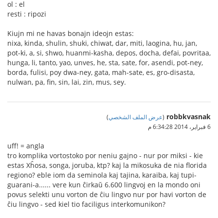
ol : el
resti : ripozi
Kiujn mi ne havas bonajn ideojn estas:
nixa, kinda, shulin, shuki, chiwat, dar, miti, laogina, hu, jan,
pot-ki, a, si, shwo, huanmi-kasha, depos, docha, defai, povritaa,
hunga, li, tanto, yao, unves, he, sta, sate, for, asendi, pot-ney,
borda, fulisi, poy dwa-ney, gata, mah-sate, es, gro-disasta,
nulwan, pa, fin, sin, lai, zin, mus, sey.
robbkvasnak
(
عرض الملف الشخصي
)
6 فبراير، 2014 6:34:28 م
uff! = angla
tro komplika vortostoko por neniu gajno - nur por miksi - kie
estas Xĥosa, songa, joruba, ktp? kaj la mikosuka de nia florida
regiono? eble iom da seminola kaj tajina, karaiba, kaj tupi-
guarani-a...... vere kun ĉirkaŭ 6.600 lingvoj en la mondo oni
povus selekti unu vorton de ĉiu lingvo nur por havi vorton de
ĉiu lingvo - sed kiel tio faciligus interkomunikon?