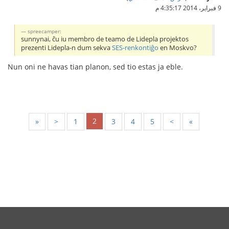
9 فبراير، 2014 4:35:17 م
spreecamper:
sunnynai, ĉu iu membro de teamo de Lidepla projektos
prezenti Lidepla-n dum sekva
SES-renkontiĝo
en Moskvo?
Nun oni ne havas tian planon, sed tio estas ja eble.
2
«
<
1
3
4
5
>
»