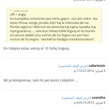
robbkvasnak:
uff! = angla
tro komplika vortostoko por neniu gajno - nur por miksi - kie
estas Xĥosa, songa, joruba, ktp? kaj la mikosuka de nia
florida regiono? eble iom da seminola kaj tajina, karaiba, kaj
tupi-guarani-a...... vere kun ĉirkaŭ 6.600 lingvoj en la mondo
oni povus selekti unu vorton de ĉiu lingvo nur por havi
vorton de ĉiu lingvo - sed kiel tio faciligus interkomunikon?
En lidepla estas vortoj el 10 ĉefaj lingvoj.
cafaristeir
(
عرض الملف الشخصي
)
6 فبراير، 2014 7:16:25 م
Mi ja komprenas, sed mi jaŭ konis Lideplon....
sventhe
(
عرض الملف الشخصي
)
8 فبراير، 2014 8:43:14 م